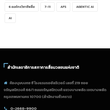
6 องค์กรวิชาชีพสื่อ
7-11
AFS
AGENTIC AI
AI
สำนักเลขาธิการสภาการสื่อมวลชนแห่งชาติ
ห้องบุษบงกช ซี โรงแรมรอยัลริเวอร์ เลขที่ 219 ซอย
จรัญสนิทวงศ์ 66/1 ถนนจรัญสนิทวงศ์ แขวงบางพลัด เขตบางพลัด
กรุงเทพมหานคร 10700
(สำนักงานชั่วคราว)
0-2668-9900