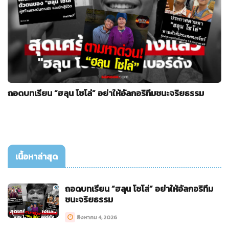
ถอดบทเรียน “ฮลุน โซโล่” อย่าให้อัลกอริทึมชนะจริยธรรม
เนื้อหาล่าสุด
ถอดบทเรียน “ฮลุน โซโล่” อย่าให้อัลกอริทึม
ชนะจริยธรรม
สิงหาคม 4, 2026