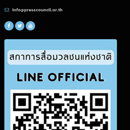
info@presscouncil.or.th