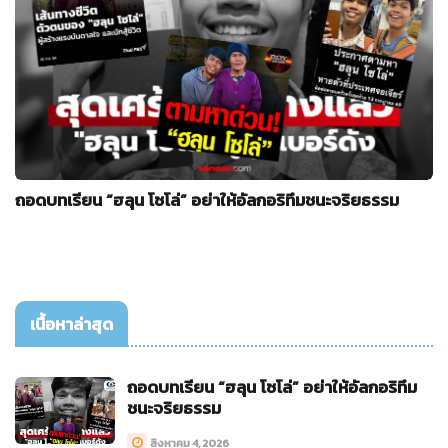
ถอดบทเรียน “ฮลุน โซโล่” อย่าให้อัลกอริทึมชนะจริยธรรม
เนื้อหาล่าสุด
ถอดบทเรียน “ฮลุน โซโล่” อย่าให้อัลกอริทึม
ชนะจริยธรรม
สิงหาคม 4, 2026