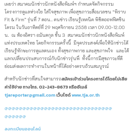
เผยว่า สมาคมนักข่าวนักหนังสือพิมพ์ฯ กำหนดจัดกิจกรรม
โครงการดูแลห่วงใย ใส่ใจสุขภาพ เพื่อสุขภาวะสื่อมวลชน “พิราบ
Fit & Firm” รุ่นที่ 7 ตอน.. คนข่าว เรียนรู้เทคนิค พิชิตออฟฟิศซิน
โดรม ในวันอาทิตย์ที่ 29 พฤศจิกายน 2558 เวลา 09.00-12.00
น. ณ ห้องอิศรา อมันตกุล ชั้น 3 สมาคมนักข่าวนักหนังสือพิมพ์
แห่
งประเทศไทย โดยกิจกรรมครั้งนี้ มีจุดประสงค์เพื่อให้นักข่าวได้
เรียนรู้ทักษะการดูแลตนเอง ทั้งสุขภาพกาย และสุขภาพใจ และได้
แลกเปลี่ยนประสบการณ์กั
บนักข่าวรุ่นพี่ ทั้งนี้การมีสุขภาวะที่ดี
ย่อมส่งผลการทำงานในหน้าที่ได้
อย่างครบถ้วนสมบูรณ์
สมั
ครเข้าร่วมโครงการได้โดยไม่เสี
ย
สำหรับนักข่าวที่สนใจสามารถ
ค่าใช้จ่าย ทางโทร.
02-243-8673 หรืออีเมล์
tjareporter@gmail.com
เว็บไซด์
www.tja.or.th
@@@@@@@@@@@@@@@@@@@@@@@@@@@@@@
@@@@@@
ลงทะเบียนออนไลน์