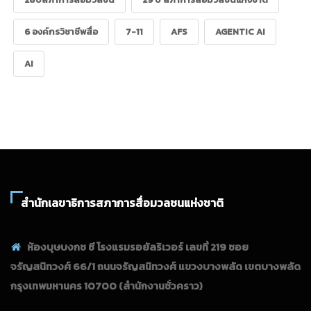
6 องค์กรวิชาชีพสื่อ
7-11
AFS
AGENTIC AI
AI
สำนักเลขาธิการสภาการสื่อมวลชนแห่งชาติ
ห้องบุษบงกช ซี โรงแรมรอยัลริเวอร์ เลขที่ 219 ซอย
จรัญสนิทวงศ์ 66/1 ถนนจรัญสนิทวงศ์ แขวงบางพลัด เขตบางพลัด
กรุงเทพมหานคร 10700
(สำนักงานชั่วคราว)