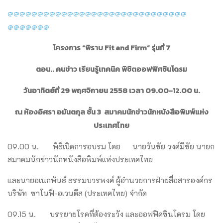
@@@@@@@@@@@@@@@@@@@@@@@@@@@@@@
@@@@@@@
โครงการ
“พิราบ Fit and Firm” รุ่นที่ 7
ตอน.. คนข่าว เรียนรู้เทคนิค พิชิตออฟฟิศซินโดรม
วันอาทิตย์ที่
29 พฤศจิกายน 2558 เวลา 09.00-12.00 น.
ณ ห้องอิศรา อมันตกุล ชั้น
3 สมาคมนักข่าวนักหนังสือพิมพ์แห่
ง
ประเทศไทย
09.00 น. พิธีเปิดการอบรม โดย นายวันชัย วงศ์มีชัย นายก
สมาคมนักข่าวนักหนังสือพิ
มพ์แห่งประเทศไทย
และนายอเนกพันธ์ ธรรมบวรพงศ์ ผู้อำนวยการฝ่ายสื่อสารองค์กร
บริษัท ซาโนฟี่-อเวนตีส (ประเทศไทย) จำกัด
09.15 น. บรรยายโรคที่ต้องระวัง และออฟฟิศซินโดรม โดย