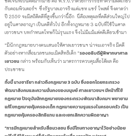
ชัดเจนที่เป็นคดีมากมาย คือ พ.ร.บ.ว่าด้วยการกระทำความผิดเกี่ยว
กับคอมพิวเตอร์ฯ ซึ่งรัฐบาลเอาจริงแค่แชท แชร์ โพสต์ จึงคาดว่า
ปี 2559 จะมีสถิติคดีที่สูงขึ้นกว่านี้อีก นี่คือเหตุผลที่คดีส่วนใหญ่ไป
อยู่ในศาลอาญา เป็นคดีทั่วไป อีกทั้งกฎหมาย 3 ฉบับที่ใช้ในศาล
เยาวชนฯ บทกำหนดโทษก็ไม่รุนแรง จึงไม่มีแม้แต่คดีเดียวเข้ามา
“มีนักกฎหมายบางคนเสนอให้ศาลเยาวชนฯ น่าจะเอาจริง มีคดี
รองอธิบดีผู้พิพากษาศาล
ตัวอย่างหากสื่อมวลชนละเมิดสิทธิเด็ก “
เยาวชน
กล่าว พร้อมกับเห็นว่า มาตรการควบคุมสื่อได้ผล คือ
ประชาชน
ทั้งนี้ นางชารียา กล่าวถึงกฎหมาย 3 ฉบับ ซึ่งออกโดยกระทรวง
พัฒนาสังคมและความมั่นคงของมนุษย์ ศาลเยาวชนฯ มีหน้าที่ใช้
กฎหมาย ปัจจุบันนักกฎหมายของกระทรวงพัฒนาสังคมฯ พยายาม
แก้ไขกฎหมายคุ้มครองเด็ก กฎหมายความรุนแรงในครอบครัว เป็น
กฎหมายคุ้มครองสิทธิแทน และจะยกเลิกความผิดอาญา
“การมีกฎหมายสำหรับสื่อมวลชน ซึ่งมีโทษทางอาญาไว้อย่างน้อย