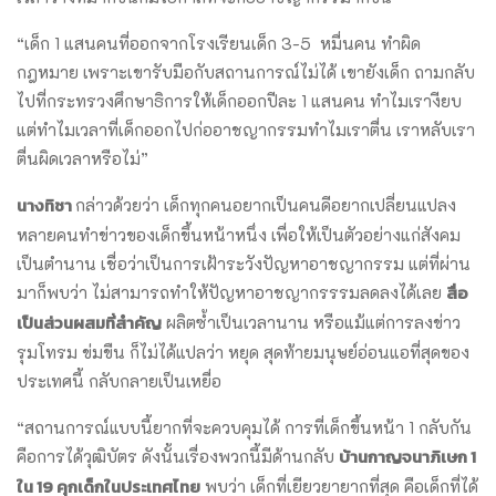
“เด็ก 1 แสนคนที่ออกจากโรงเรียนเด็ก 3-5 หมื่นคน ทำผิด
กฎหมาย เพราะเขารับมือกับสถานการณ์ไม่ได้ เขายังเด็ก ถามกลับ
ไปที่กระทรวงศึกษาธิการให้เด็กออกปีละ 1 แสนคน ทำไมเรางียบ
แต่ทำไมเวลาที่เด็กออกไปก่ออาชญากรรมทำไมเราตื่น เราหลับเรา
ตื่นผิดเวลาหรือไม่”
นางทิชา
กล่าวด้วยว่า เด็กทุกคนอยากเป็นคนดีอยากเปลี่ยนแปลง
หลายคนทำข่าวของเด็กขึ้นหน้าหนึ่ง เพื่อให้เป็นตัวอย่างแก่สังคม
เป็นตำนาน เชื่อว่าเป็นการเฝ้าระวังปัญหาอาชญากรรม แต่ที่ผ่าน
สื่อ
มาก็พบว่า ไม่สามารถทำให้ปัญหาอาชญากรรรมลดลงได้เลย
เป็นส่วนผสมที่สำคัญ
ผลิตซ้ำเป็นเวลานาน หรือแม้แต่การลงข่าว
รุมโทรม ข่มขืน ก็ไม่ได้แปลว่า หยุด สุดท้ายมนุษย์อ่อนแอที่สุดของ
ประเทศนี้ กลับกลายเป็นเหยื่อ
“สถานการณ์แบบนี้ยากที่จะควบคุมได้ การที่เด็กขึ้นหน้า 1 กลับกัน
บ้านกาญจนาภิเษก 1
คือการได้วุฒิบัตร ดังนั้นเรื่องพวกนี้มีด้านกลับ
ใน 19 คุกเด็กในประเทศไทย
พบว่า เด็กที่เยียวยายากที่สุด คือเด็กที่ได้