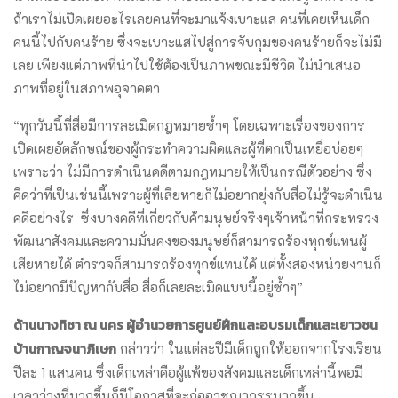
ถ้าเราไม่เปิดเผยอะไรเลยคนที่จะมาแจ้งเบาะแส คนที่เคยเห็นเด็ก
คนนี้ไปกับคนร้าย ซึ่งจะเบาะแสไปสู่การจับกุมของคนร้ายก็จะไม่มี
เลย เพียงแต่ภาพที่นำไปใช้ต้องเป็นภาพขณะมีชีวิต ไม่นำเสนอ
ภาพที่อยู่ในสภาพอุจาดตา
“ทุกวันนี้ที่สื่อมีการละเมิดกฎหมายซ้ำๆ โดยเฉพาะเรื่องของการ
เปิดเผยอัตลักษณ์ของผู้กระทำความผิดและผู้ที่ตกเป็นเหยื่อบ่อยๆ
เพราะว่า ไม่มีการดำเนินคดีตามกฎหมายให้เป็นกรณีตัวอย่าง ซึ่ง
คิดว่าที่เป็นเช่นนี้เพราะผู้ที่เสียหายก็ไม่อยากยุ่งกับสื่อไม่รู้จะดำเนิน
คดีอย่างไร ซึ่งบางคดีที่เกี่ยวกับค้ามนุษย์จริงๆเจ้าหน้าที่กระทรวง
พัฒนาสังคมและความมั่นคงของมนุษย์ก็สามารถร้องทุกข์แทนผู้
เสียหายได้ ตำรวจก็สามารถร้องทุกข์แทนได้ แต่ทั้งสองหน่วยงานก็
ไม่อยากมีปัญหากับสื่อ สื่อก็เลยละเมิดแบบนี้อยู่ซ้ำๆ”
ด้านนางทิชา ณ นคร ผู้อำนวยการศูนย์ฝึกและอบรมเด็กและเยาวชน
บ้านกาญจนาภิเษก
กล่าวว่า ในแต่ละปีมีเด็กถูกให้ออกจากโรงเรียน
ปีละ 1 แสนคน ซึ่งเด็กเหล่าคือผู้แพ้ของสังคมและเด็กเหล่านี้พอมี
เวลาว่างที่มากขึ้นก็มีโอกาสที่จะก่ออาชญากรรมากขึ้น