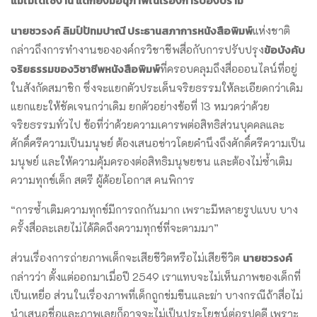
แม้ไม่ได้ใช้งาน แต่ก็ยังมีอนุภาพในเรื่องการป้องปราม”
นายชวรงค์ ลิมป์ปัทมปาณี ประธานสภาการหนังสือพิมพ์
แห่งชาติ
ข้อบังคับ
กล่าวถึงการทำงานขององค์กรวิชาชีพสื่อกับการปรับปรุง
จริยธรรมของวิชาชีพหนังสือพิมพ์
ที่ครอบคลุมถึงสื่อออนไลน์ที่อยู่
ในสังกัดสมาชิก ซึ่งจะแยกตัวประเด็นจริยธรรมให้ละเอียดกว่าเดิม
แยกแยะให้ชัดเจนกว่าเดิม ยกตัวอย่างข้อที่ 13 หมวดว่าด้วย
จริยธรรมทั่วไป ข้อที่ว่าด้วยความเคารพต่อสิทธิส่วนบุคคลและ
ศักดิ์ศรีความเป็นมนุษย์ ต้องเสนอข่าวโดยคำนึงถึงศักดิ์ศรีความเป็น
มนุษย์ และให้ความคุ้มครองต่อสิทธิมนุษยชน และต้องไม่ซ้ำเติม
ความทุกข์เด็ก สตรี ผู้ด้อยโอกาส คนพิการ
“การซ้ำเติมความทุกข์มีการถกกันมาก เพราะมีหลายรูปแบบ บาง
ครั้งสื่อละเลยไม่ได้คิดถึงความทุกข์ที่จะตามมา”
นายชวรงค์
ส่วนเรื่องการถ่ายภาพเด็กจะเสียชีวิตหรือไม่เสียชีวิต
กล่าวว่า ตั้งแต่ออกมาเมื่อปี 2549 เราแทบจะไม่เห็นภาพของเด็กที่
เป็นเหยื่อ ส่วนในเรื่องภาพที่เด็กถูกข่มขืนและฆ่า บางกรณีถ้าสื่อไม่
นำเสนอชื่อและภาพเลยก็อาจจะไม่เป็นประโยชน์ต่อรูปคดี เพราะ