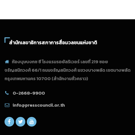
สำนักเลขาธิการสภาการสื่อมวลชนแห่งชาติ
ห้องบุษบงกช ซี โรงแรมรอยัลริเวอร์ เลขที่ 219 ซอย
จรัญสนิทวงศ์ 66/1 ถนนจรัญสนิทวงศ์ แขวงบางพลัด เขตบางพลัด
กรุงเทพมหานคร 10700
(สำนักงานชั่วคราว)
0-2668-9900
info@presscouncil.or.th