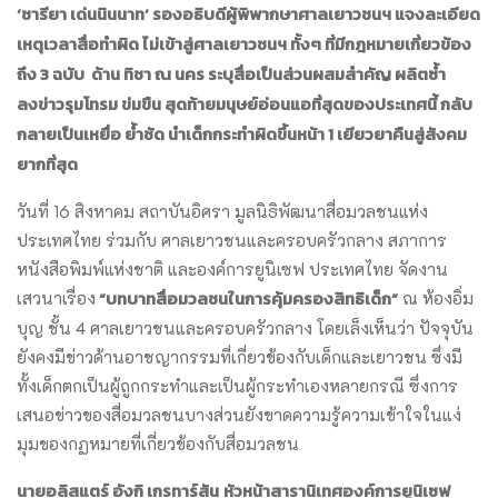
‘ชารียา เด่นนินนาท’ รองอธิบดีผู้พิพากษาศาลเยาวชนฯ แจงละเอียด
เหตุเวลาสื่อทำผิด ไม่เข้าสู่ศาลเยาวชนฯ ทั้งๆ ที่มีกฎหมายเกี่ยวข้อง
ถึง 3 ฉบับ ด้าน ทิชา ณ นคร ระบุสื่อเป็นส่วนผสมสำคัญ ผลิตซ้ำ
ลงข่าวรุมโทรม ข่มขืน สุดท้ายมนุษย์อ่อนแอที่สุดของประเทศนี้ กลับ
กลายเป็นเหยื่อ ย้ำชัด นำเด็กกระทำผิดขึ้นหน้า 1 เยียวยาคืนสู่สังคม
ยากที่สุด
วันที่ 16 สิงหาคม สถาบันอิศรา มูลนิธิพัฒนาสื่อมวลชนแห่ง
ประเทศไทย ร่วมกับ ศาลเยาวชนและครอบครัวกลาง สภาการ
หนังสือพิมพ์แห่งชาติ และองค์การยูนิเซฟ ประเทศไทย จัดงาน
“บทบาทสื่อมวลชนในการคุ้มครองสิทธิเด็ก”
เสวนาเรื่อง
ณ ห้องอิ่ม
บุญ ชั้น 4 ศาลเยาวชนและครอบครัวกลาง โดยเล็งเห็นว่า ปัจจุบัน
ยังคงมีข่าวด้านอาชญากรรมที่เกี่ยวข้องกับเด็กและเยาวชน ซึ่งมี
ทั้งเด็กตกเป็นผู้ถูกกระทำและเป็นผู้กระทำเองหลายกรณี ซึ่งการ
เสนอข่าวของสื่อมวลชนบางส่วนยังขาดความรู้ความเข้าใจในแง่
มุมของกฏหมายที่เกี่ยวข้องกับสื่อมวลชน
นายอลิสแตร์ อังกิ เกรทาร์สัน
หัวหน้าสารานิเทศองค์การยูนิเซฟ