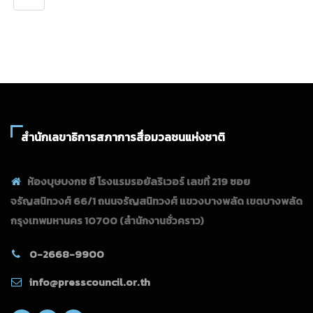
สำนักเลขาธิการสภาการสื่อมวลชนแห่งชาติ
ห้องบุษบงกช ซี โรงแรมรอยัลริเวอร์ เลขที่ 219 ซอย
จรัญสนิทวงศ์ 66/1 ถนนจรัญสนิทวงศ์ แขวงบางพลัด เขตบางพลัด
กรุงเทพมหานคร 10700
(สำนักงานชั่วคราว)
0-2668-9900
info@presscouncil.or.th