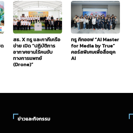
สธ. X ทรู และภาคีเครือ
ทรู คิกออฟ “AI Master
อ
ิด
ข่าย เปิด “ปฏิบัติการ
for Media by True”
ใ
อากาศยานไร้คนขับ
คอร์สพิเศษเพื่อสื่อยุค
B
ทางการแพทย์
AI
2
(Drone)”
ข่าวและกิจกรรม