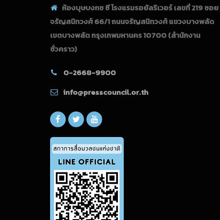
ห้องบุษบงกช ซี โรงแรมรอยัลริเวอร์ เลขที่ 219 ซอย
จรัญสนิทวงศ์ 66/1 ถนนจรัญสนิทวงศ์ แขวงบางพลัด
เขตบางพลัด กรุงเทพมหานคร 10700
(สำนักงาน
ชั่วคราว)
0-2668-9900
info@presscouncil.or.th