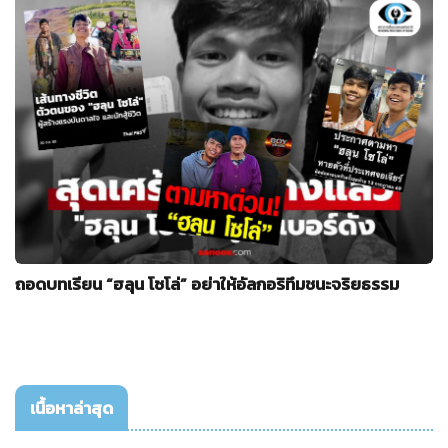
ถอดบทเรียน “ฮลุน โซโล่” อย่าให้อัลกอริทึมชนะจริยธรรม
เนื้อหาล่าสุด