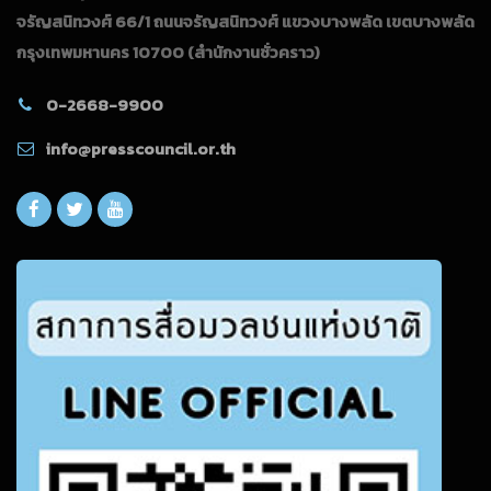
จรัญสนิทวงศ์ 66/1 ถนนจรัญสนิทวงศ์ แขวงบางพลัด เขตบางพลัด
กรุงเทพมหานคร 10700
(สำนักงานชั่วคราว)
0-2668-9900
info@presscouncil.or.th