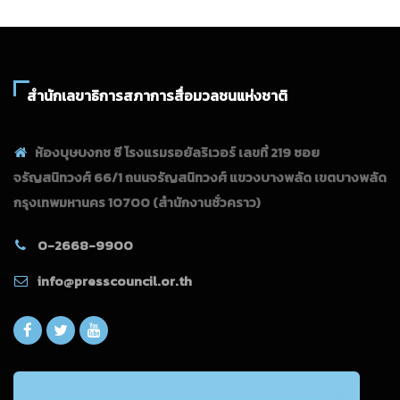
สำนักเลขาธิการสภาการสื่อมวลชนแห่งชาติ
ห้องบุษบงกช ซี โรงแรมรอยัลริเวอร์ เลขที่ 219 ซอย
จรัญสนิทวงศ์ 66/1 ถนนจรัญสนิทวงศ์ แขวงบางพลัด เขตบางพลัด
กรุงเทพมหานคร 10700
(สำนักงานชั่วคราว)
0-2668-9900
info@presscouncil.or.th