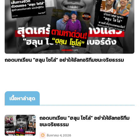
ถอดบทเรียน “ฮลุน โซโล่” อย่าให้อัลกอริทึมชนะจริยธรรม
เนื้อหาล่าสุด
ถอดบทเรียน “ฮลุน โซโล่” อย่าให้อัลกอริทึม
ชนะจริยธรรม
สิงหาคม 4, 2026