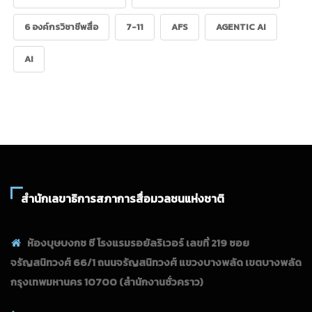
6 องค์กรวิชาชีพสื่อ
7-11
AFS
AGENTIC AI
AI
สำนักเลขาธิการสภาการสื่อมวลชนแห่งชาติ
ห้องบุษบงกช ซี โรงแรมรอยัลริเวอร์ เลขที่ 219 ซอย
จรัญสนิทวงศ์ 66/1 ถนนจรัญสนิทวงศ์ แขวงบางพลัด เขตบางพลัด
กรุงเทพมหานคร 10700
(สำนักงานชั่วคราว)