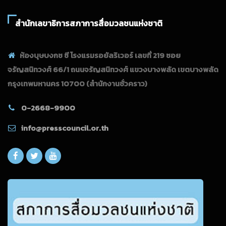
สำนักเลขาธิการสภาการสื่อมวลชนแห่งชาติ
ห้องบุษบงกช ซี โรงแรมรอยัลริเวอร์ เลขที่ 219 ซอย
จรัญสนิทวงศ์ 66/1 ถนนจรัญสนิทวงศ์ แขวงบางพลัด เขตบางพลัด
กรุงเทพมหานคร 10700
(สำนักงานชั่วคราว)
0-2668-9900
info@presscouncil.or.th