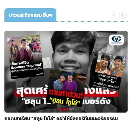
ข่าวและกิจกรรม อื่นๆ
ถอดบทเรียน “ฮลุน โซโล่” อย่าให้อัลกอริทึมชนะจริยธรรม