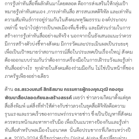
การรู้เท่าทันสื่อที่ผลักดันมาโดยตลอด คือการส่งเสริมให้กลุ่มเป้า
หมายรู้เท่าทันตนเอง ,การเท่าทันสื่อ สารสนเทศดิจิทัล และเท่าทัน
ความสัมพันธ์การอยู่ร่วมกันในสังคมพหุวัฒธรรม องค์ประกอบ
เหล่านี้ จะนำไปสู่การเป็นพลเมืองที่แข็งขัน และมีส่วนร่วมในการ
สร้างการรู้เท่าทันสื่ออย่างแท้จริง นอกจากนั้นยังเสนอแนะว่าควร
มีการสร้างตัวบ่งชี้ทางสังคม มีการวัดและประเมินผลเป็นระยะๆ
เพื่อเป็นเป้าหมายว่าสถานการณ์สื่อในประเทศเป็นเรื่องใหญ่ สังคม
ต้องออกแบบร่วมกันว่าต้องการเครื่องมือในการเฝ้าระวังและรู้เท่า
ทันสื่ออย่างไร ทุกฝ่ายในสังคมต้องร่วมมือกัน ไม่ใช่เป็นหน้าที่ของ
ภาครัฐเพียงอย่างเดียว
ดร.สรวงมณฑ์ สิทธิสมาน
กรรมการผู้ทรงคุณวุฒิ กองทุน
ด้าน
พัฒนาสื่อปลอดภัยและสร้างสรรค์
เผยว่า ข่าวลวงเกิดมาตั้งแต่ยุค
สื่อสิ่งพิมพ์ แต่สิ่งที่ทำให้ต่างกับข่าวลวงในยุคสื่อดิจิทัลคือความ
รุนแรงและรวดเร็วของการแพร่กระจายข่าว ซึ่งเป็นปัญหาที่สังคม
ควรตระหนักและหาทางรับมือ เพื่อเป็นแนวทางป้องกันและรู้เท่า
ทันสื่อสำหรับพลเมืองในอนาคต นั่นคือประชากรที่เกิดระหว่างปี
ค.ศ. 2010-2024 ที่เรียกว่าคนรุ่น Digital Alpha ซึ่งเปลี่ยนผ่าน