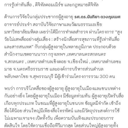
การรู้เท่าทันสื่อ , ดิจิทัลคอมเมิร์ซ และกฎหมายดิจิทัล
รศ.ดร.นันทิยา ดวงภุมเมศ
ด้านการวิจัยในกลุ่มประชากรผู้สูงอายุ
อาจารย์ประจำ สถาบันวิจัยภาษาและวัฒนธรรมเอเชีย
มหาวิทยาลัยมหิดล เผยว่าได้มีการทำผลสำรวจ ผ่านโครงการ “สูง
วัยไม่เสพสื่ออย่างสุ่มเสี่ยง : สร้างนักสื่อสารสุขภาวะที่รู้เท่าทันสื่อ
และสารสนเทศ” กับกลุ่มผู้สูงอายุในหลายภูมิภาค ประกอบด้วย
สำนักงานเขตยานนาวา กรุงเทพฯ ,เทศบาลนครสกลนคร
จ.สกลนคร , เทศบาลตำบลเชิงดอย จ.เชียงใหม่ , เทศบาลตำบลชะ
มาย จ.นครศรีธรรมราช และองค์การบริหารส่วนตำบล
พลับพลาไชย จ.สุพรรณบุรี มีผู้เข้าร่วมโครงการรวม 300 คน
พบว่า การบริโภคสื่อของผู้สูงอายุ ผู้สูงอายุในเมืองและชนบทต่าง
กันอย่างยิ่ง โดยผู้สูงอายุในเมือง มีข้อมูลท่วมท้น ผู้สูงอายุเปิดรับสื่อ
เกือบทุกประเภท ในขณะที่ผู้สูงอายุในชนบท ข้อมูลมีจำกัด เข้าถึง
สื่อได้น้อย ส่วนใหญ่มีเพียงสื่อโทรทัศน์ และมีวัตถุประสงค์การใช้
ไม่เฉพาะเจาะจง เปิดทั้งวัน เพื่อความบันเทิงและประกอบการ
ตัดสินใจ โดยให้ความเชื่อถือทีวีมากสุด โดยส่วนใหญ่ผู้สูงอายุทั้ง