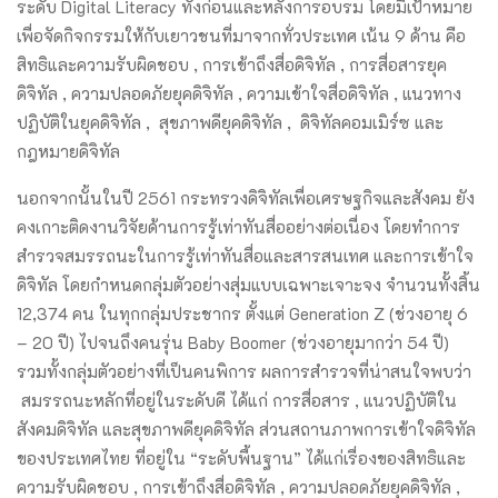
ระดับ Digital Literacy ทั้งก่อนและหลังการอบรม โดยมีเป้าหมาย
เพื่อจัดกิจกรรมให้กับเยาวชนที่มาจากทั่วประเทศ เน้น 9 ด้าน คือ
สิทธิและความรับผิดชอบ , การเข้าถึงสื่อดิจิทัล , การสื่อสารยุค
ดิจิทัล , ความปลอดภัยยุคดิจิทัล , ความเข้าใจสื่อดิจิทัล , แนวทาง
ปฏิบัติในยุคดิจิทัล , สุขภาพดียุคดิจิทัล , ดิจิทัลคอมเมิร์ซ และ
กฎหมายดิจิทัล
นอกจากนั้นในปี 2561 กระทรวงดิจิทัลเพื่อเศรษฐกิจและสังคม ยัง
คงเกาะติดงานวิจัยด้านการรู้เท่าทันสื่ออย่างต่อเนื่อง โดยทำการ
สำรวจสมรรถนะในการรู้เท่าทันสื่อและสารสนเทศ และการเข้าใจ
ดิจิทัล โดยกำหนดกลุ่มตัวอย่างสุ่มแบบเฉพาะเจาะจง จำนวนทั้งสิ้น
12,374 คน ในทุกกลุ่มประชากร ตั้งแต่ Generation Z (ช่วงอายุ 6
– 20 ปี) ไปจนถึงคนรุ่น Baby Boomer (ช่วงอายุมากว่า 54 ปี)
รวมทั้งกลุ่มตัวอย่างที่เป็นคนพิการ ผลการสำรวจที่น่าสนใจพบว่า
สมรรถนะหลักที่อยู่ในระดับดี ได้แก่ การสื่อสาร , แนวปฏิบัติใน
สังคมดิจิทัล และสุขภาพดียุคดิจิทัล ส่วนสถานภาพการเข้าใจดิจิทัล
ของประเทศไทย ที่อยู่ใน “ระดับพื้นฐาน” ได้แก่เรื่องของสิทธิและ
ความรับผิดชอบ , การเข้าถึงสื่อดิจิทัล , ความปลอดภัยยุคดิจิทัล ,