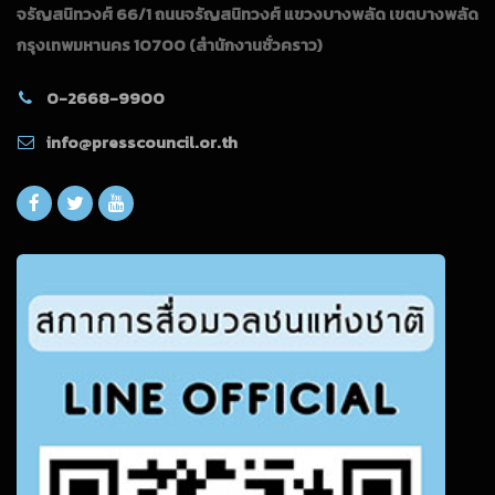
จรัญสนิทวงศ์ 66/1 ถนนจรัญสนิทวงศ์ แขวงบางพลัด เขตบางพลัด
กรุงเทพมหานคร 10700
(สำนักงานชั่วคราว)
0-2668-9900
info@presscouncil.or.th