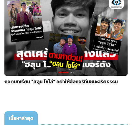
ถอดบทเรียน “ฮลุน โซโล่” อย่าให้อัลกอริทึมชนะจริยธรรม
เนื้อหาล่าสุด