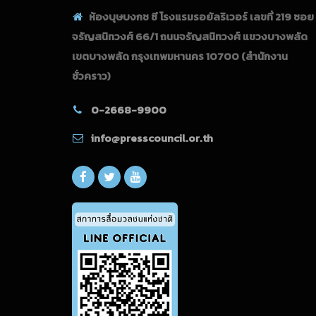
ห้องบุษบงกช ซี โรงแรมรอยัลริเวอร์ เลขที่ 219 ซอย
จรัญสนิทวงศ์ 66/1 ถนนจรัญสนิทวงศ์ แขวงบางพลัด
เขตบางพลัด กรุงเทพมหานคร 10700
(สำนักงาน
ชั่วคราว)
0-2668-9900
info@presscouncil.or.th