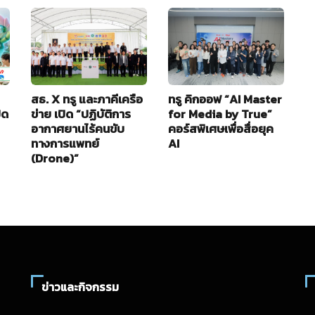
สธ. X ทรู และภาคีเครือ
ทรู คิกออฟ “AI Master
อ
ิด
ข่าย เปิด “ปฏิบัติการ
for Media by True”
ใ
อากาศยานไร้คนขับ
คอร์สพิเศษเพื่อสื่อยุค
B
ทางการแพทย์
AI
2
(Drone)”
ข่าวและกิจกรรม