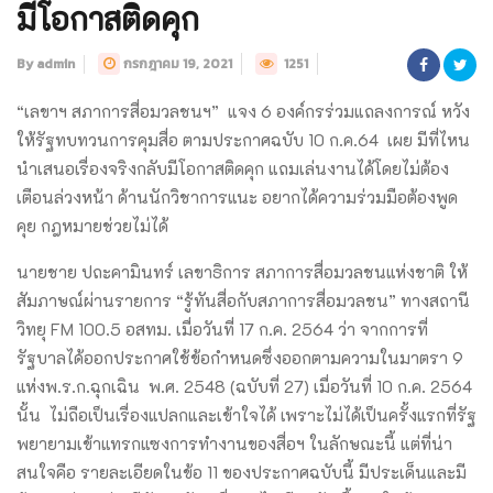
มีโอกาสติดคุก
By admin
กรกฎาคม 19, 2021
1251
“เลขาฯ สภาการสื่อมวลชนฯ” แจง 6 องค์กรร่วมแถลงการณ์ หวัง
ให้รัฐทบทวนการคุมสื่อ ตามประกาศฉบับ 10 ก.ค.64 เผย มีที่ไหน
นำเสนอเรื่องจริงกลับมีโอกาสติดคุก แถมเล่นงานได้โดยไม่ต้อง
เตือนล่วงหน้า ด้านนักวิชาการแนะ อยากได้ความร่วมมือต้องพูด
คุย กฎหมายช่วยไม่ได้
นายชาย ปถะคามินทร์ เลขาธิการ สภาการสื่อมวลชนแห่งชาติ ให้
สัมภาษณ์ผ่านรายการ “รู้ทันสื่อกับสภาการสื่อมวลชน” ทางสถานี
วิทยุ FM 100.5 อสทม. เมื่อวันที่ 17 ก.ค. 2564 ว่า จากการที่
รัฐบาลได้ออกประกาศใช้ข้อกำหนดซึ่งออกตามความในมาตรา 9
แห่งพ.ร.ก.ฉุกเฉิน พ.ศ. 2548 (ฉบับที่ 27) เมื่อวันที่ 10 ก.ค. 2564
นั้น ไม่ถือเป็นเรื่องแปลกและเข้าใจได้ เพราะไม่ได้เป็นครั้งแรกที่รัฐ
พยายามเข้าแทรกแซงการทำงานของสื่อฯ ในลักษณะนี้ แต่ที่น่า
สนใจคือ รายละเอียดในข้อ 11 ของประกาศฉบับนี้ มีประเด็นและมี