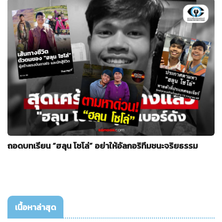
ถอดบทเรียน “ฮลุน โซโล่” อย่าให้อัลกอริทึมชนะจริยธรรม
เนื้อหาล่าสุด