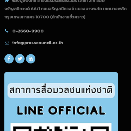
ห้องบุษบงกช ซี โรงแรมรอยัลริเวอร์ เลขที่ 219 ซอย
จรัญสนิทวงศ์ 66/1 ถนนจรัญสนิทวงศ์ แขวงบางพลัด เขตบางพลัด
กรุงเทพมหานคร 10700
(สำนักงานชั่วคราว)
0-2668-9900
info@presscouncil.or.th