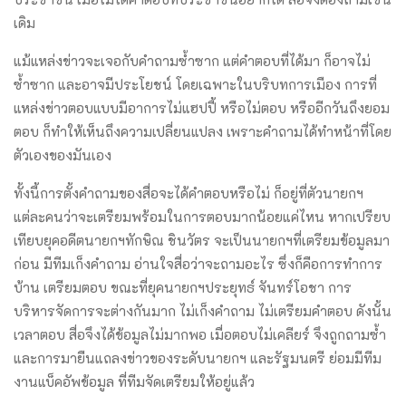
เดิม
แม้แหล่งข่าวจะเจอกับคำถามซ้ำซาก แต่คำตอบที่ได้มา ก็อาจไม่
ซ้ำซาก และอาจมีประโยชน์ โดยเฉพาะในบริบทการเมือง การที่
แหล่งข่าวตอบแบบมีอาการไม่แฮปปี้ หรือไม่ตอบ หรืออีกวันถึงยอม
ตอบ ก็ทำให้เห็นถึงความเปลี่ยนแปลง เพราะคำถามได้ทำหน้าที่โดย
ตัวเองของมันเอง
ทั้งนี้การตั้งคำถามของสื่อจะได้คำตอบหรือไม่ ก็อยู่ที่ตัวนายกฯ
แต่ละคนว่าจะเตรียมพร้อมในการตอบมากน้อยแค่ไหน หากเปรียบ
เทียบยุคอดีตนายกฯทักษิณ ชินวัตร จะเป็นนายกฯที่เตรียมข้อมูลมา
ก่อน มีทีมเก็งคำถาม อ่านใจสื่อว่าจะถามอะไร ซึ่งก็คือการทำการ
บ้าน เตรียมตอบ ขณะที่ยุคนายกฯประยุทธ์ จันทร์โอชา การ
บริหารจัดการจะต่างกันมาก ไม่เก็งคำถาม ไม่เตรียมคำตอบ ดังนั้น
เวลาตอบ สื่อจึงได้ข้อมูลไม่มากพอ เมื่อตอบไม่เคลียร์ จึงถูกถามซ้ำ
และการมายืนแถลงข่าวของระดับนายกฯ และรัฐมนตรี ย่อมมีทีม
งานแบ็คอัพข้อมูล ที่ทีมจัดเตรียมให้อยู่แล้ว