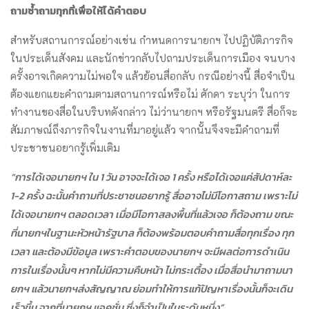
ถามซ้ำถามทุกที่เพื่อให้ได้คำตอบ
สำหรับสถานการณ์อย่างเช่น กำหนดการนายกฯ ไปปฏิบัติภารกิจ
ในประเด็นสังคม และนักข่าวกลับไปถามประเด็นการเมือง จนบาง
ครั้งอาจเกิดความไม่พอใจ แล้วย้อนสื่อกลับ กรณีอย่างนี้ สื่อจำเป็น
ต้องแยกแยะคำถามตามสถานการณ์หรือไม่ ศักดา ระบุว่า ในการ
ทำงานของสื่อในบริบทดังกล่าว ไม่ว่านายกฯ หรือรัฐมนตรี สื่อก็จะ
สัมภาษณ์ถึงภารกิจในงานที่มาอยู่แล้ว จากนั้นจึงจะมีคำถามที่
ประชาชนอยากรู้เพิ่มเติม
“การได้เจอนายกฯ ใน 1 วัน อาจจะได้เจอ 1 ครั้ง หรือได้เจอแค่สัปดาห์ละ
1-2 ครั้ง ฉะนั้นคำถามที่ประชาชนอยากรู้ สื่ออาจไม่มีโอกาสถาม เพราะไม่
ได้เจอนายกฯ ตลอดเวลา เมื่อมีโอกาสลงพื้นที่แล้วเจอ ก็ต้องถาม ขณะ
ที่นายกฯในฐานะหัวหน้ารัฐบาล ก็ต้องพร้อมตอบคำถามสื่อทุกเรื่อง ทุก
เวลา และต้องมีข้อมูล เพราะคำตอบของนายกฯ จะมีผลต่อการดำเนิน
การในเรื่องนั้นๆ หากไม่มีความคืบหน้า ไม่กระเตื้อง เมื่อสื่อนำมาถามนา
ยกฯ แล้วนายกฯส่งสัญญาณ ย่อมทำให้การแก้ปัญหาเรื่องนั้นก็จะเดิน
เร็วขึ้น จากที่นายกฯ แอคชั่น ซึ่งก็จำเป็นในระดับหนึ่ง”