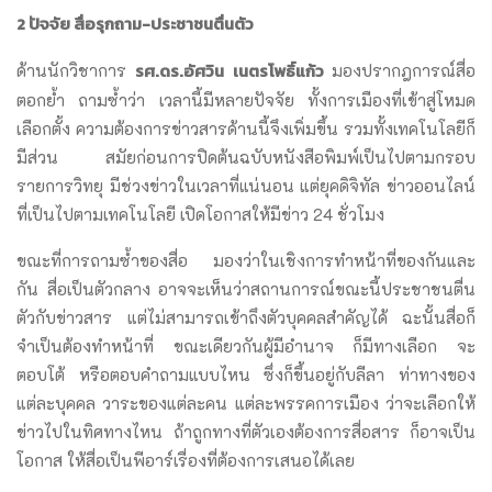
2 ปัจจัย สื่อรุกถาม-ประชาชนตื่นตัว
รศ.ดร.อัศวิน เนตรโพธิ์แก้ว
ด้านนักวิชาการ
มองปรากฎการณ์สื่อ
ตอกย้ำ ถามซ้ำว่า เวลานี้มีหลายปัจจัย ทั้งการเมืองที่เข้าสู่โหมด
เลือกตั้ง ความต้องการข่าวสารด้านนี้จึงเพิ่มขึ้น รวมทั้งเทคโนโลยีก็
มีส่วน สมัยก่อนการปิดต้นฉบับหนังสือพิมพ์เป็นไปตามกรอบ
รายการวิทยุ มีช่วงข่าวในเวลาที่แน่นอน แต่ยุคดิจิทัล ข่าวออนไลน์
ที่เป็นไปตามเทคโนโลยี เปิดโอกาสให้มีข่าว 24 ชั่วโมง
ขณะที่การถามซ้ำของสื่อ มองว่าในเชิงการทำหน้าที่ของกันและ
กัน สื่อเป็นตัวกลาง อาจจะเห็นว่าสถานการณ์ขณะนี้ประชาชนตื่น
ตัวกับข่าวสาร แต่ไม่สามารถเข้าถึงตัวบุคคลสำคัญได้ ฉะนั้นสื่อก็
จำเป็นต้องทำหน้าที่ ขณะเดียวกันผู้มีอำนาจ ก็มีทางเลือก จะ
ตอบโต้ หรือตอบคำถามแบบไหน ซึ่งก็ขึ้นอยู่กับลีลา ท่าทางของ
แต่ละบุคคล วาระของแต่ละคน แต่ละพรรคการเมือง ว่าจะเลือกให้
ข่าวไปในทิศทางไหน ถ้าถูกทางที่ตัวเองต้องการสื่อสาร ก็อาจเป็น
โอกาส ให้สื่อเป็นพีอาร์เรื่องที่ต้องการเสนอได้เลย