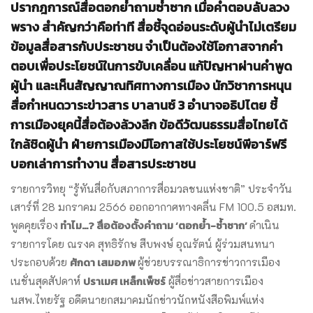
ปรากฎการณ์สื่อตอกย้ำถามซ้ำซาก เมื่อคำตอบลับลวง
พราง สำคัญกว่าคือท่าที สื่อชี้จุดอ่อนระดับผู้นำไม่เตรียม
ข้อมูลสื่อสารกับประชาชน จำเป็นต้องใช้โอกาสจากคำ
ตอบเพื่อประโยชน์ในการขับเคลื่อน แก้ปัญหาผ่านคำพูด
ผู้นำ และเห็นสัญญาณทิศทางการเมือง นักวิชาการหนุน
สื่อกำหนดวาระข่าวสาร บาลานซ์ 3 อำนาจอธิปไตย ชี้
การเมืองยุคนี้สื่อต้องล้วงลึก ข้อดีวัฒนธรรมสื่อไทยได้
ใกล้ชิดผู้นำ ฝ่ายการเมืองมีโอกาสใช้ประโยชน์พีอาร์ฟรี
บอกเล่าการทำงาน สื่อสารประชาชน
รายการวิทยุ “รู้ทันสื่อกับสภาการสื่อมวลชนแห่งชาติ” ประจำวัน
เสาร์ที่ 28 มกราคม 2566 ออกอากาศทางคลื่น FM 100.5 อสมท.
ทำไม…? สื่อต้องตั้งคำถาม ‘ตอกย้ำ-ซ้ำซาก’
พูดคุยเรื่อง
ดำเนิน
รายการโดย ณรงค สุทธิรักษ สืบพงษ์ อุณรัตน์ ผู้ร่วมสนทนา
ศักดา เสมอภพ
ประกอบด้วย
ผู้ช่วยบรรณาธิการข่าวการเมือง
ปราเมศ เหล็กเพ็ชร์
เนชั่นสุดสัปดาห์
ผู้สื่อข่าวสายการเมือง
นสพ.ไทยรัฐ อดีตนายกสมาคมนักข่าวนักหนังสือพิมพ์แห่ง