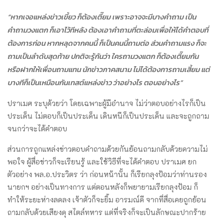
“หากเจอแหล่งข่าวเขี้ยว ก็ต้องเตี๊ยม เพราะอาจจะมีบางคำถาม เป็น
คำถามวงแตก ก็เอาไว้ทีหลัง ต้องเอาคำถามที่ตะล่อมเพื่อให้ได้คำตอบที่
ต้องการก่อน หากหลุดจากคนนี้ ก็เป็นคนนี้ถามต่อ ส่วนคำถามแรง ก็จะ
ถามเป็นลำดับสุดท้าย ปกติจะรู้กันว่า ใครถามวงแตก ก็ต้องเตี๊ยมกัน
หรือฝากให้เพื่อนถามแทน นักข่าวภาคสนาม ไม่ได้ต้องการถามเสี้ยม แต่
บางทีก็เป็นเหมือนกันเทสต์แหล่งข่าว ว่าอย่างไร ตอบอย่างไร”
ปราเมศ ระบุด้วยว่า โดยเฉพาะผู้มีอำนาจ ไม่ว่าตอบอย่างไรก็เป็น
ประเด็น ไม่ตอบก็เป็นประเด็น เดินหนีก็เป็นประเด็น และจะถูกถาม
จนกว่าจะได้คำตอบ
ส่วนการถูกแหล่งข่าวตอบคำถามด้วยกันย้อนถามกลับด้วยความไม่
พอใจ ผู้สื่อข่าวก็จะเรียนรู้ และใช้วิธีที่จะได้คำตอบ ปราเมศ ยก
ตัวอย่าง พล.อ.ประวิตร ว่า ก่อนหน้านั้น ก็เรียกลุงป้อมว่าท่านรอง
นายกฯ อย่างเป็นทางการ แต่ตอนหลังก็พยายามเรียกลุงป้อม ก็
ทำให้ระยะห่างลดลง เจ้าตัวก็จะยิ้ม อารมณ์ดี จากที่สื่อเคยถูกย้อน
ถามกลับด้วยเสียงดุ สไตล์ทหาร แต่ที่จริงก็จะเป็นลักษณะปากร้าย