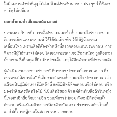
ใจดี ตอนหลังท่าทีดุๆ ไม่ค่อยมี แต่สำหรับนายกฯ ประยุทธ์ ก็ยังคง
ท่าทีดุไม่เปลี่ยน
ตอกย้ำถามซ้ำ เช็คแอนด์บาลานซ์
ปราเมศ อธิบายถึง การตั้งคำถามตอกย้ำ ซ้ำๆ ของสื่อว่า การถาม
คือการเช็ค และบาลานซ์ ให้ได้ข้อเท็จจริง ให้ได้รู้ถึงความ
เคลื่อนไหว เพราะสื่อก็ต้องทำหน้าที่ตรวจสอบแทนประชาชน การ
ที่บางทีผู้มีอำนาจไม่ตอบ โดยเฉพาะเวลาเจอเรื่องหนักๆ ถูกสื่อถาม
ย้ำ บางครั้งก็ หลุด ก็ยิ่งเป็นประเด็น และได้อีกคำตอบที่ต่างจากเดิม
ผู้ดำเนินรายการถามว่า กรณีที่นายกฯ ประยุทธ์ เคยหลุดปาก ถึง
การถาม“ดิสเครดิต” ที่เกิดจากคำถามซ้ำๆ ของสื่อ ปราเมศ มองว่า
แม้จะเป็นผู้มีอำนาจที่มีหน้าที่ แต่ก็มีสิทธิที่จะตอบหรือไม่ตอบ หรือ
มองว่าดิสเครดิตหรือไม่ ก็เป็นสิทธิของเค้า แต่สำหรับสื่อถ้าวันพรุ่ง
นี้เจอกันอีกสื่อก็จะถามอีก ขณะที่การไม่ตอบ สังคมมีสิทธ์จะตั้ง
คำถาม หรือแม้แต่ฝ่ายการเมืองด้วยกันเอง อย่างพรรคก้าวไกลก็
เอาไปตั้งกระทู้ถามในสภาฯ จนกว่าจะตอบ