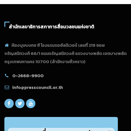
สำนักเลขาธิการสภาการสื่อมวลชนแห่งชาติ
ห้องบุษบงกช ซี โรงแรมรอยัลริเวอร์ เลขที่ 219 ซอย
จรัญสนิทวงศ์ 66/1 ถนนจรัญสนิทวงศ์ แขวงบางพลัด เขตบางพลัด
กรุงเทพมหานคร 10700
(สำนักงานชั่วคราว)
0-2668-9900
info@presscouncil.or.th