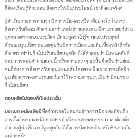
และถ้าตอบแล้วส่งผลลบตัวเอง ก็ต้องยอมรับสภาพ นักการเมืองเอง
ก็ต้องเรียนรู้ที่จะตอบ สื่อสารให้เป็นประโยชน์ เข้าถึงคนจริงๆ
ผู้ดำเนินรายการถามว่า นักการเมืองควรมีท่าทีอย่างไร ในการ
สื่อสารกับสังคม ศักดา มองว่าแหล่งข่าวแต่ละคน มีคาแรกเตอร์ส่วน
บุคคล อย่างพล.อ.ประวิตร มักจะพูดว่าไม่รู้ๆ พล.อ.ประยุทธ์
ลักษณะฉุนเฉียว ตนเคยคุยกับนักการเมือง และทีมเบื้องหลังถึงข้อ
สังเกตว่าทำไมจึงไม่ปรับเปลี่ยนบุคลิก ก็ได้คำตอบว่า มีแฟนคลับที่
ชอบ การตอบคำถามแบบนี้ หรือความตรงๆ ฉะนั้นจึงเห็นว่าแต่ละ
คนก็ต้องการสื่อสารกับกลุ่มแฟนคลับโดยตรง ซึ่งเขาอาจจะคิดอีก
มุม ต้องการคงคาแรคเตอร์เอาไว้ เพราะอาจประเมินว่ามีคนชอบ
จึงไม่เปลี่ยน
ตอบหรือไม่ตอบก็เป็นประเด็น
ปราเมศ เหล็กเพ็ชร์
ที่คร่ำหวอดในสนามข่าวการเมือง สะท้อนถึง
การตั้งคำถามของนักข่าวสายทำเนียบฯ สายสภาฯ ว่า เวลาต้องตั้ง
คำถามผู้นำ สื่อเองก็พูดคุยกัน มีทั้งการนัดประเด็น หรือชิงถามกัน
เฉพาะหน้า