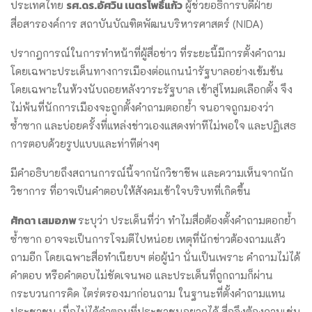
รศ.ดร.อัศวิน เนตรโพธิ์แก้ว
ประเทศไทย
ผู้ช่วยอธิการบดีฝ่าย
สื่อสารองค์การ สถาบันบัณฑิตพัฒนบริหารศาสตร์ (NIDA)
ปรากฎการณ์ในการทำหน้าที่ผู้สื่อข่าว ที่ระยะนี้มีการตั้งคำถาม
โดยเฉพาะประเด็นทางการเมืองต่อแกนนำรัฐบาลอย่างเข้มข้น
โดยเฉพาะในห้วงนับถอยหลังวาระรัฐบาล เข้าสู่โหมดเลือกตั้ง จึง
ไม่พ้นที่นักการเมืองจะถูกตั้งคำถามตอกย้ำ จนอาจถูกมองว่า
ซ้ำซาก และบ่อยครั้งที่่แหล่งข่าวเองแสดงท่าทีไม่พอใจ และปฏิเสธ
การตอบด้วยรูปแบบและท่าทีต่างๆ
มีคำอธิบายถึงสถานการณ์นี้จากนักวิชาชีพ และความเห็นจากนัก
วิชาการ ที่อาจเป็นคำตอบให้สังคมเข้าใจบริบทที่เกิดขึ้น
ศักดา เสมอภพ
ระบุว่า ประเด็นที่ว่า ทำไมสื่อต้องตั้งคำถามตอกย้ำ
ซ้ำซาก อาจจะเป็นการโจมตีไปหน่อย เหตุที่นักข่าวต้องถามแล้ว
ถามอีก โดยเฉพาะสื่อทำเนียบฯ ต่อผู้นำ นั่นเป็นเพราะ คำถามไม่ได้
คำตอบ หรือคำตอบไม่ชัดเจนพอ และประเด็นที่ถูกถามก็ผ่าน
กระบวนการคิด ไตร่ตรองมาก่อนถาม ในฐานะที่ตั้งคำถามแทน
ประชาชน เมื่อไม่ได้คำตอบที่ประชาชนอยากได้ สื่อจึงต้องถามเช่น