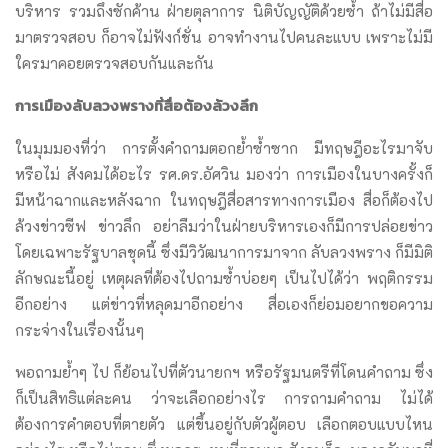
บริหาร รวมถึงซักค้าน ฝ่ายตุลาการ นิติบัญญัติด้วยซ้ำ ถ้าไม่มีสื่อ
มาตรวจสอบ ก็อาจไม่ฟังก์ชั่น อาจทำงานไปคนละแบบ เพราะไม่มี
ใครมาคอยตรวจสอบกันและกัน
การเมืองลับลวงพรางที่สื่อต้องล้วงลึก
ในมุมมองที่ว่า การตั้งคำถามตอกย้ำซ้ำซาก มีทฤษฎีอะไรมาจับ
หรือไม่ สังคมได้อะไร รศ.ดร.อัศวิน มองว่า การเมืองในบางครั้งก็
มีหน้าฉากและหลังฉาก ในทฤษฎีสื่อสารทางการเมือง สื่อก็ต้องไป
ล้วงข่าวซีฟ ข่าวลึก อย่าลืมว่าในฝ่ายบริหารเองก็มีการปล่อยข่าว
โดยเฉพาะรัฐบาลชุดนี้ ซึ่งมีวิวัฒนาการมาจาก ลับลวงพราง ก็มีมิติ
ลักษณะนี้อยู่ เหตุผลที่ต้องไปถามซ้ำบ่อยๆ เป็นไปได้ว่า พฤติกรรม
อีกอย่าง แต่ข่าวที่หลุดมาอีกอย่าง สื่อเองก็ย่อมอยากขอความ
กระจ่างในเรื่องนั้นๆ
พอถามย้ำๆ ไป ก็ย้อนไปที่ตัวนายกฯ หรือรัฐมนตรีที่โดนคำถาม ซึ่ง
ก็เป็นสิทธิแต่ละคน ว่าจะเลือกอย่างไร การถามคำถาม ไม่ได้
ต้องการคำตอบที่ตายตัว แต่ขึ้นอยู่กับตัวผู้ตอบ เลือกตอบแบบไหน