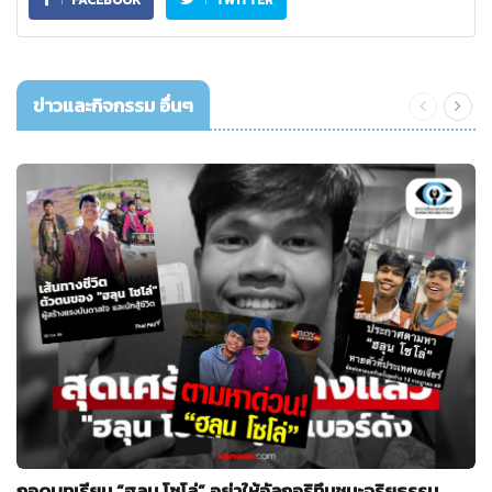
FACEBOOK
TWITTER
ข่าวและกิจกรรม อื่นๆ
ถอดบทเรียน “ฮลุน โซโล่” อย่าให้อัลกอริทึมชนะจริยธรรม