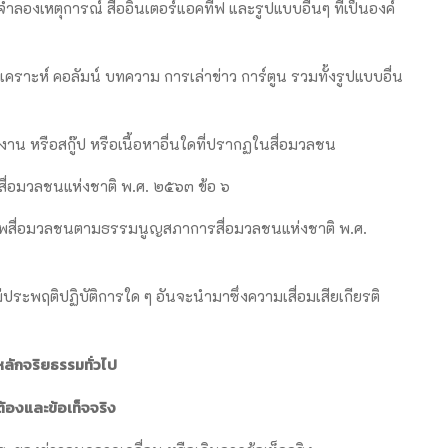
ลองเหตุการณ์ สื่ออินเตอร์แอคทีฟ และรูปแบบอื่นๆ ที่เป็นองค์
ราะห์ คอลัมน์ บทความ การเล่าข่าว การ์ตูน รวมทั้งรูปแบบอื่น
ยงาน หรือสกู๊ป หรือเนื้อหาอื่นใดที่ปรากฏในสื่อมวลชน
ื่อมวลชนแห่งชาติ พ.ศ. ๒๕๖๓ ข้อ ๖
าชีพสื่อมวลชนตามธรรมนูญสภาการสื่อมวลชนแห่งชาติ พ.ศ.
ประพฤติปฏิบัติการใด ๆ อันจะนำมาซึ่งความเสื่อมเสียเกียรติ
ลักจริยธรรมทั่วไป
้องและข้อเท็จจริง