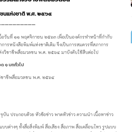
ชนแห่งชาติ พ.ศ. ๒๕๖๔
——————————
เมื่อวันที่ ๑๑ พฤศจิกายน ๒๕๖๓ เพื่อเป็นองค์กรทำหน้าที่กำกับ
การหนังสือพิมพ์แห่งชาติเดิม จึงเป็นการสมควรที่สภาการ
ห่งวิชาชีพสื่อมวลชน พ.ศ. ๒๕๖๔ มาบังคับใช้สืบต่อไป
วด ๑
บททั่วไป
ห่งวิชาชีพสื่อมวลชน พ.ศ. ๒๕๖๔
ัจจุบัน ประกอบด้วย หัวข้อข่าว พาดหัวข่าว ความนำ เนื้อหาข่าว
่างๆ ทั้งสื่อสิ่งพิมพ์ สื่อเสียง สื่อภาพ สื่อเคลื่อนไหว รูปแบบ