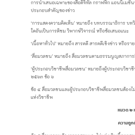
การนำเสนอเฉพาะของสื่อดิจิทัล กราฟฟิก แอนนิเมชั่นจำ
ประกอบสำคัญของข่าว
‘การแสดงความคิดเห็น’ หมายถึง บทบรรณาธิการ บทวิเค
ใดอันเป็นการติชม วิพากษ์วิจารณ์ หรือข้อเสนอแนะ
‘เนื้อหาทั่วไป’ หมายถึง สารคดี สารคดีเชิงข่าว หรือรา
‘สื่อมวลชน’ หมายถึง สื่อมวลชนตามธรรมนูญสภาการส
‘ผู้ประกอบวิชาชีพสื่อมวลชน’ หมายถึงผู้ประกอบวิช
๒๕๖๓ ข้อ ๖
ข้อ ๔ สื่อมวลชนและผู้ประกอบวิชาชีพสื่อมวลชนต้องไม่
แห่งวิชาชีพ
หมวด ๒ ห
ความถูกต