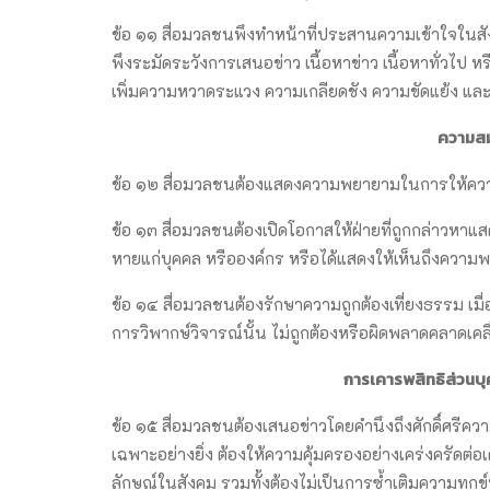
ข้อ ๑๑ สื่อมวลชนพึงทำหน้าที่ประสานความเข้าใจในสั
พึงระมัดระวังการเสนอข่าว เนื้อหาข่าว เนื้อหาทั่วไ
เพิ่มความหวาดระแวง ความเกลียดชัง ความขัดแย้ง แ
ความสม
ข้อ ๑๒ สื่อมวลชนต้องแสดงความพยายามในการให้ควา
ข้อ ๑๓ สื่อมวลชนต้องเปิดโอกาสให้ฝ่ายที่ถูกกล่าวหาแส
หายแก่บุคคล หรือองค์กร หรือได้แสดงให้เห็นถึงควา
ข้อ ๑๔ สื่อมวลชนต้องรักษาความถูกต้องเที่ยงธรรม เมื
การวิพากษ์วิจารณ์นั้น ไม่ถูกต้องหรือผิดพลาดคลาดเคล
การเคารพสิทธิส่วนบุ
ข้อ ๑๕ สื่อมวลชนต้องเสนอข่าวโดยคำนึงถึงศักดิ์ศรีคว
เฉพาะอย่างยิ่ง ต้องให้ความคุ้มครองอย่างเคร่งครัดต่
ลักษณ์ในสังคม รวมทั้งต้องไม่เป็นการซ้ำเติมความทุ