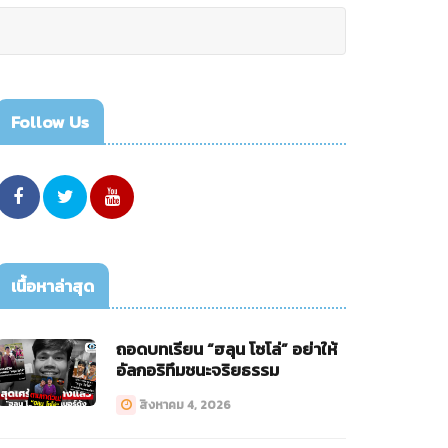
Follow Us
เนื้อหาล่าสุด
ถอดบทเรียน “ฮลุน โซโล่” อย่าให้
อัลกอริทึมชนะจริยธรรม
สิงหาคม 4, 2026