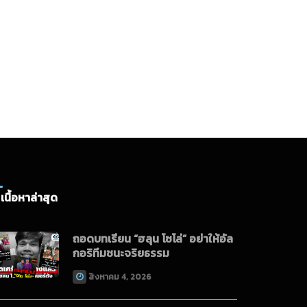
เนื้อหาล่าสุด
ถอดบทเรียน “ฮลุน โซโล่” อย่าให้อัล
กอริทึมชนะจริยธรรม
สิงหาคม 4, 2026