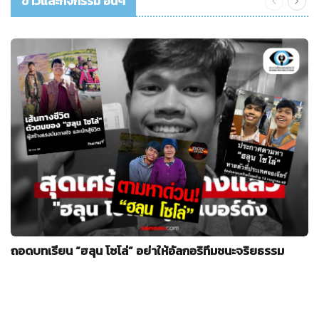
ข่าวและกิจกรรม อื่นๆ
ถอดบทเรียน “ฮลุน โซโล่” อย่าให้อัลกอริทึมชนะจริยธรรม