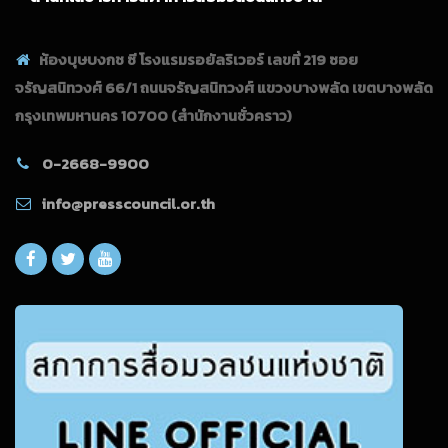
ห้องบุษบงกช ซี โรงแรมรอยัลริเวอร์ เลขที่ 219 ซอย
จรัญสนิทวงศ์ 66/1 ถนนจรัญสนิทวงศ์ แขวงบางพลัด เขตบางพลัด
กรุงเทพมหานคร 10700
(สำนักงานชั่วคราว)
0-2668-9900
info@presscouncil.or.th