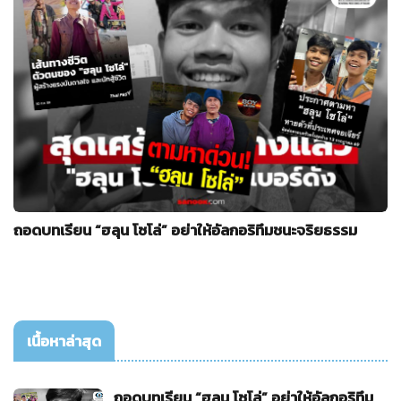
ถอดบทเรียน “ฮลุน โซโล่” อย่าให้อัลกอริทึมชนะจริยธรรม
เนื้อหาล่าสุด
ถอดบทเรียน “ฮลุน โซโล่” อย่าให้อัลกอริทึม