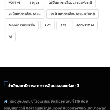
#XIT=6
14ตุลา
26ปีสภาการสื่อมวลชนแห่งชาติ
28ปีสภาการสื่อมวลชน
29 ปี สภาการสื่อมวลชนแห่งชาติ
6 องค์กรวิชาชีพสื่อ
7-11
AFS
AGENTIC AI
AI
สำนักเลขาธิการสภาการสื่อมวลชนแห่งชาติ
ห้องบุษบงกช ซี โรงแรมรอยัลริเวอร์ เลขที่ 219 ซอย
จรัญสนิทวงศ์ 66/1 ถนนจรัญสนิทวงศ์ แขวงบางพลัด เขตบางพลัด