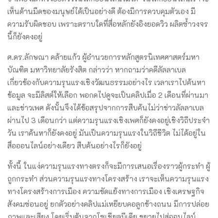
เห็นด้านมืดของมนุษย์ได้เป็นอย่างดี ต้องมีการควบคุมตัวเอง มี
ความรับผิดชอบ เพราะตราบใดที่สื่อหลักยังอิงยอดวิว ผลิตซ้ำวงจร
นี้ก็ยังคงอยู่
ศ.ดร.ลักษณา คล้ายแก้ว ผู้อำนวยการหลักสูตรนิเทศศาสตร์มหา
บัณฑิต มหาวิทยาลัยรังสิต กล่าวว่า หากถามว่าคดีลัลลาเบล
เกี่ยวข้องกับความรุนแรงเชิงวัฒนธรรมอย่างไร เวลาเราไปค้นหา
ข้อมูล จะมีลิสต์ให้เลือก พอกดไปดูจะเป็นคลิปเมื่อ 2 เดือนที่ผ่านมา
และข่าวเพศ ​ดังนั้นจึงได้ข้อสรุปจากการสืบค้นไม่ว่าข่าวลัลลาเบล
ผ่านไป 3 เดือนกว่า แต่​ความรุนแรงเชิงเพศก็ยังคงอยู่เชิงวิถีประจำ
วัน เราค้นหาก็ยังคงอยู่ มันเป็นความรุนแรงในวิถีชีวิต ไม่ได้อยู่ใน
สื่อออนไลน์อย่างเดียว สืบค้นอย่างไรก็ยังอยู่
ทั้งนี้ ในแง่ความรุนแรงทางตรงก็จะมีการเสนอเรื่องราวผู้กระทำ ผู้
ถูกกระทำ ส่วนความรุนแรงทางโครงสร้าง เราจะเห็นความรุนแรง
ทางโครงสร้างการเมือง ความขัดแย้งทางการเมือง เชิงเศรษฐกิจ
สังคมซ่อนอยู่ ยกตัวอย่างคลิปแม่เหยียบคอลูกข้างถนน มีการปล่อย
ภาพและเสียง โดยเริ่มต้นจากโซเชียลมีเดีย ขยายไปสู่ออนไลน์