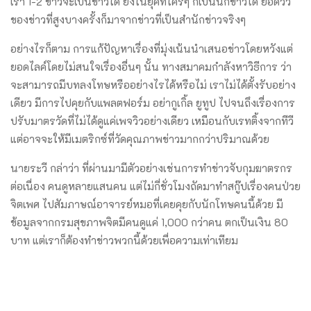
เรา 1-2 ข่าวจะเป็นข่าวใด ยิ่งในยุคที่ใครๆ ก็เป็นนักข่าวได้ ยอดวิว
ของข่าวที่สูงบางครั้งก็มาจากข่าวที่เป็นสำนักข่าวจริงๆ
อย่างไรก็ตาม การแก้ปัญหาเรื่องที่มุ่งเน้นนำเสนอข่าวโดยหวังแต่
ยอดไลค์โดยไม่สนใจเรื่องอื่นๆ นั้น ​ทางสมาคมกำลังหาวิธีการ ว่า
จะสามารถมีบทลงโทษหรืออย่างไรได้หรือไม่ เราไม่ได้ตั้งรับอย่าง
เดียว มีการไปคุยกับแพลตฟอร์ม อย่ากูเกิ้ล ยูทูป ไปจนถึงเรื่องการ
ปรับ​มาตรวัดที่ไม่ได้ดูแค่เพจวิวอย่างเดียว เหมือนกับเรทติ้งจากทีวี
แต่อาจจะให้มีเมตริกซ์ที่วัดคุณภาพข่าวมากกว่าปริมาณด้วย
นายระวี กล่าว่า ที่ผ่านมามีตัวอย่างเช่นการทำข่าวจับกุมฆาตรกร
ต่อเนื่อง คนดูหลายแสนคน แต่ไม่กี่ชั่วโมงถัดมาทำสกู๊ปเรื่องคนป่วย
จิตเพศ ไปสัมภาษณ์อาจารย์หมอที่เคยคุยกับนักโทษคนนี้ด้วย มี
ข้อมูลจากกรมสุขภาพจิตมีคนดูแค่ 1,000 กว่าคน ตกเป็นเงิน 80
บาท แต่เราก็ต้องทำข่าวพวกนี้ด้วยเพื่อความเท่าเทียม