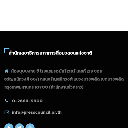
สำนักเลขาธิการสภาการสื่อมวลชนแห่งชาติ
ห้องบุษบงกช ซี โรงแรมรอยัลริเวอร์ เลขที่ 219 ซอย
จรัญสนิทวงศ์ 66/1 ถนนจรัญสนิทวงศ์ แขวงบางพลัด เขตบางพลัด
กรุงเทพมหานคร 10700
(สำนักงานชั่วคราว)
0-2668-9900
info@presscouncil.or.th