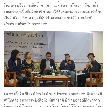
สื่อมวลชนไปร่วมผลิตซ้ำความรุนแรงกับเขาหรือเปล่า ซึ่งเราย้ำ
ตลอดว่าเราเป็นสื่อมืออาชีพ จะทำให้สังคมสามารถแยกแยะว่าใคร
เป็นสื่อมืออาชีพ โดยจุดที่ผู้บริโภคจะแยกแยะได้คือ จะต้องมี
จริยธรรมกำกับในการทำงาน
ผศ.ดร.เอื้อจิต วิโรจน์ไตรรัตน์ รองประธานคณะทำงานคุ้มครองผู้
บริโภคสื่อ สภาการหนังสือพิมพ์แห่งชาติ นำเสนอกรณีศึกษาจาก
สื่อออนไลน์ โดยระบุว่า จากการศึกษามีกรณีที่ศึกษาหลายกรณีทั้ง