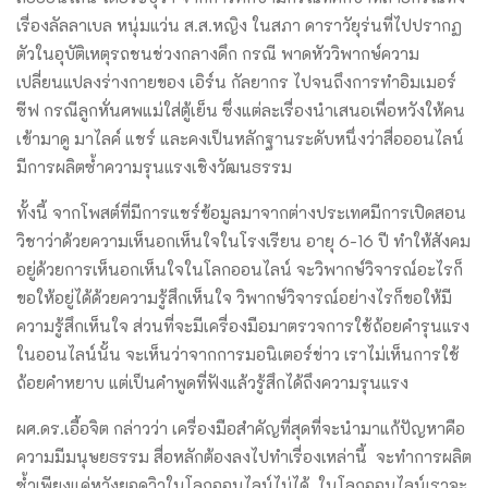
เรื่องลัลลาเบล หนุ่มแว่น ส.ส.หญิง ​ในสภา ​ดาราวัยุร่นที่ไปปรากฏ
ตัวในอุบัติเหตุรถชนช่วงกลางดึก กรณี พาดหัววิพากษ์ความ
เปลี่ยนแปลงร่างกายของ เอิร์น กัลยากร ไปจนถึงการทำอิมเมอร์
ซีฟ กรณีลูกหั่นศพแม่ใส่ตู้เย็น ซึ่งแต่ละเรื่องนำเสนอเพื่อหวังให้คน
เข้ามาดู มาไลค์ แชร์ และคงเป็นหลักฐานระดับหนึ่งว่าสื่อออนไลน์
มีการผลิตซ้ำความรุนแรงเชิงวัฒนธรรม
ทั้งนี้ จากโพสต์ที่มีการแชร์ข้อมูลมาจากต่างประเทศมีการเปิดสอน
วิชาว่าด้วยความเห็นอกเห็นใจในโรงเรียน อายุ 6-16 ปี ทำให้สังคม
อยู่ด้วยการเห็นอกเห็นใจในโลกออนไลน์ ​จะวิพากษ์วิจารณ์อะไรก็
ขอให้อยู่ได้ด้วยความรู้สึกเห็นใจ วิพากษ์วิจารณ์อย่างไรก็ขอให้มี
ความรู้สึกเห็นใจ ส่วนที่จะมีเครื่องมือมาตรวจการใช้ถ้อยคำรุนแรง
ในออนไลน์นั้น จะเห็นว่าจากการมอนิเตอร์ข่าว เราไม่เห็นการใช้
ถ้อยคำหยาบ แต่เป็นคำพูดที่ฟังแล้วรู้สึกได้ถึงความรุนแรง
ผศ.ดร.เอื้อจิต กล่าวว่า เครื่องมือสำคัญที่สุดที่จะนำมาแก้ปัญหาคือ
ความมีมนุษยธรรม สื่อหลักต้องลงไปทำเรื่องเหล่านี้ จะทำการผลิต
ซ้ำเพียงแค่หวังยอดวิวในโลกออนไลน์ไม่ได้ ในโลกออนไลน์เราจะ