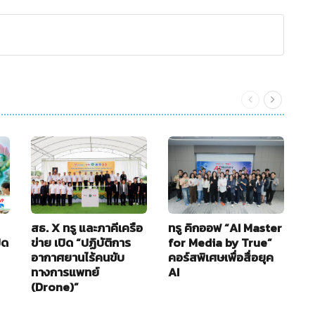
สธ. X ทรู และภาคีเครือ
ทรู คิกออฟ “AI Master
อ
ิด
ข่าย เปิด “ปฏิบัติการ
for Media by True”
ใ
อากาศยานไร้คนขับ
คอร์สพิเศษเพื่อสื่อยุค
B
ทางการแพทย์
AI
2
(Drone)”