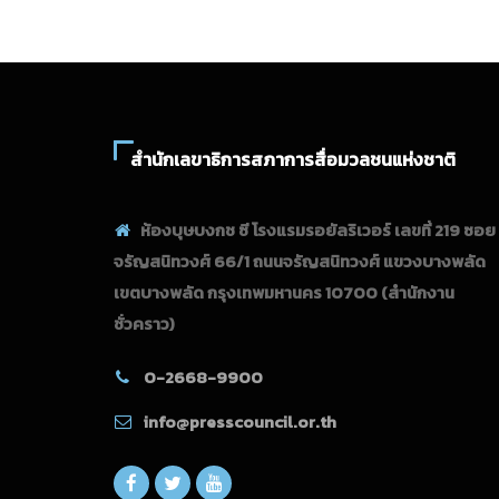
สำนักเลขาธิการสภาการสื่อมวลชนแห่งชาติ
ห้องบุษบงกช ซี โรงแรมรอยัลริเวอร์ เลขที่ 219 ซอย
จรัญสนิทวงศ์ 66/1 ถนนจรัญสนิทวงศ์ แขวงบางพลัด
เขตบางพลัด กรุงเทพมหานคร 10700
(สำนักงาน
ชั่วคราว)
0-2668-9900
info@presscouncil.or.th