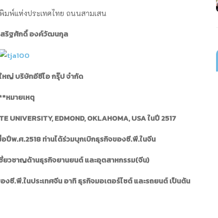
อพิมพ์แห่งประเทศไทย ถนนสามเสน
ริฐศักดิ์ องค์วัฒนกุล
หญ่ บริษัทอีซีไอ กรุ๊ป จำกัด
**หมายเหตุ
E UNIVERSITY, EDMOND, OKLAHOMA, USA ในปี 2517
อปีพ.ศ.2518 ท่านได้ร่วมบุกเบิกธุรกิจของซี.พี.ในจีน
เชี่ยวชาญด้านธุรกิจยานยนต์ และอุตสาหกรรม(จีน)
องซี.พี.ในประเทศจีน อาทิ ธุรกิจมอเตอร์ไซต์ และรถยนต์ เป็นต้น