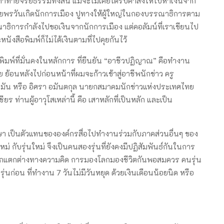
นท้าทายจริยธรรมทั้งสิ้น แม้จะไม่เคยได้รับคำสั่งให้ไปหาเงินจาก
พรวันเกิดนักการเมือง ปูทางให้ผู้ใหญ่ในกองบรรณาธิการตาม
าธิการกำลังไปขอเงินจากนักการเมือง แต่คอลัมน์ที่เราเขียนไป
ังสือพิมพ์ก็ไม่ได้เงินตามที่ไปคุยกันไว้
มพ์ที่มั่นคงในหลักการ ที่ยืนยัน “อาชีวปฏิญาณ” คือทำงาน
้อย ย้อนหลังไปก่อนหน้าที่ผมจะก้าวเข้าสู่อาชีพนักข่าว ครู
 อะมัน หรือ อิศรา อมันตกุล นายกสมาคมนักข่าวแห่งประเทศไทย
 ท่านผู้อาวุโสเหล่านี้ คือ เสาหลักที่เป็นหลัก และเป็น
ปรึกษา เป็นตัวแทนขององค์กรสื่อไปทำงานร่วมกับภาคส่วนอื่นๆ ของ
่ กับรุ่นใหม่ จึงเป็นคนสองรุ่นที่ยังคงมีปฏิสัมพันธ์กันในการ
แยกแตกต่างทางความคิด การมองโลกมองชีวิตกันพอสมควร คนรุ่น
นก่อน ที่ทำงาน 7 วันไม่มีวันหยุด ด้วยเงินเดือนน้อยนิด หรือ