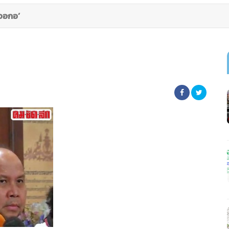
‘จอกอ’