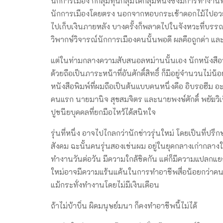
นักการเมือง ก็กลุ่มทุนกลุ่มใดกลุ่มหนึ่งซึ่งมีการทำงา
นักการเมืองโดยตรง นอกจากหอบกระเช้าดอกไม้ไปอวย
ไปเก็บเงินภายหลัง บางครั้งก็พลาดไปในจังหวะที่บรรณ
วิพากษ์วิจารณ์นักการเมืองคนนั้นพอดี ผลคือถูกด่า และหน
แต่ในท่ามกลางความสับสนอลหม่านนั้นเอง นักหนังสือพิ
ด้วยถือเป็นภาระหน้าที่อันศักดิ์สิทธิ์ ก็มีอยู่จำนวนไม่น
หนังสือพิมพ์ที่ผมถือเป็นต้นแบบคนหนึ่งคือ อิบรอฮีม
คนแรก นายมานิจ สุขสมจิตร และนายพงษ์ศักดิ์ พยัฆวิเชียร
ปูชนียบุคคลที่ยกมือไหว้ได้สนิทใจ
รุ่นที่หนึ่ง อาจไปไกลกว่านักข่าวรุ่นใหม่ โดยเป็นที่
สังคม ฉะนั้นคนรุ่นสองเช่นผม อยู่ในยุคกลางเก่ากลางใหม
ทำงานวันต่อวัน มีความใกล้ชิดกัน แต่ก็มีความแปลก
ใหม่อาจมีความแร้นแค้นในการทำอาชีพสื่อน้อยกว่าคนรุ่
แม้กระทั่งทำงานโดยไม่มีเงินเดือน
ถ้าไม่บ้าบิ่น ผิดมนุษย์มนา ก็คงทำอาชีพนี้ไม่ได้