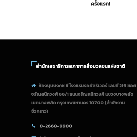
ครั้งแรก!
สำนักเลขาธิการสภาการสื่อมวลชนแห่งชาติ
ห้องบุษบงกช ซี โรงแรมรอยัลริเวอร์ เลขที่ 219 ซอย
จรัญสนิทวงศ์ 66/1 ถนนจรัญสนิทวงศ์ แขวงบางพลัด
เขตบางพลัด กรุงเทพมหานคร 10700
(สำนักงาน
ชั่วคราว)
0-2668-9900