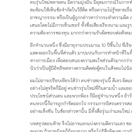
คนรุ่นใหม่หลายคน มีความมุ่งมั่น มีอุดมการณ์ในการท
สะท้อนให้เห็นข้อจำกัดในวิธีคิด หรือความไม่รู้หลายเรื่อ
อาชญากรรม หรือเป็นผู้ถูกกล่าวหาว่ากระทำความผิด
เสนอโดยไม่มีการเซ็นเซอร์ ทั้งชื่อเสียงเรียงนาม แ
ความต้องการของทุน มากกว่าความรับผิดชอบต่อสังคม ซึ
อีกจำนวนหนึ่ง ซึ่งมีอายุงานประมาณ 10 ปีขึ้นไป ที่เ
แสดงออกในพื้นที่ส่วนตัว มาปะปนกับการทำหน้าที่ในพื้
ทางการเมือง เพื่อตอบสนองความสะใจส่วนตัวมากกว่ากา
นับว่าเป็นผู้มีอิทธิพลทางความคิดต่อผู้คนในสังคมไม่
ผมไม่อาจเปรียบเทียบได้ว่า คนข่าวสองรุ่นนี้ ดีเลว ผิดแ
อย่างไม่สุจริตก็มีอยู่ คนข่าวรุ่นใหม่ที่กินตามน้ำ และ
ประโยชน์ส่วนตน และพวกพ้อง ก็มีอยู่จำนวนหนึ่ง ถ้าวัน
คนพวกนี้ก็อาจถูกกำจัดออกไป กรรมการอิสระตรวจสอบข้อ
อย่างแข็งขัน ในข้อกล่าวหานั้น มีทั้งสื่อรุ่นเก่าและใ
บทสรุปตอนท้าย จึงไม่อาจแยกแบ่งความดีความเลว ของค
ละอาย ถ้าอายน้อยก็ฉ้อฉลมาก หรือไม่รู้สึกผิดเลย เรา