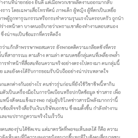
ำงานที่น่ายกย่อง ยินดี แต่เมื่อพวกเขาผลิตงานออกมากลับ
งราว โดยเฉพาะสื่อโทรทัศน์ ภาพเด็ก ผู้หญิง ผู้ที่ตกเป็นเหยื่อ
 ภาพผู้ถูกทารุณกรรมหรือกระทำความรุนแรงในครอบครัว ถูกนำ
ละรูปร่างหน้าตา บางคนอธิบายว่าเพราะเขาต้องทำงานตอบสนอง
่งน่าจะเป็นข้อแรกที่ควรคิดถึง
รียกว่าแก้กล้าพรรษาพอสมควร ยังพกอคติความเกลียดชังที่ควร
นที่สาธารณะ ตามล้าง ตามล่า ตามบดขยี้กลุ่มคนที่เพลี่ยงพล้ำ
รทำหน้าที่สื่อสะท้อนความจริงอย่างตรงไปตรงมา คนกลุ่มนี้
น้อย และยังคงได้รับการยอมรับนับถืออย่างน่าประหลาดใจ
ผกแตกต่างกันอย่างไร คนข่าวรุ่นก่อนที่ยังใช้วิชาชีพนี้หากิน
ยอมตัวเป็นเครื่องมือในการบิดเบือนหรือปกปิดข้อมูล ข่าวสาร เพื่อ
หนึ่งสังคมแข็งแรงพอ กลุ่มผู้บริโภคข่าวสารมีพลังมากกว่านี้
เท็จจริงสื่อรับเงินบริษัทเอกชน ซึ่งผมตั้งขึ้น กำลังทำงาน
หม่ และจะปรากฏความจริงในเร็ววัน
นสองรุ่นได้ชัดเจน แต่มาตรวัดที่พอจะเห็นผลได้ ก็คือ ความ
กำลังเห็นคนที่มีความละอายน้อยมากขึ้นทุกทีในสังคมสื่อมวลชน