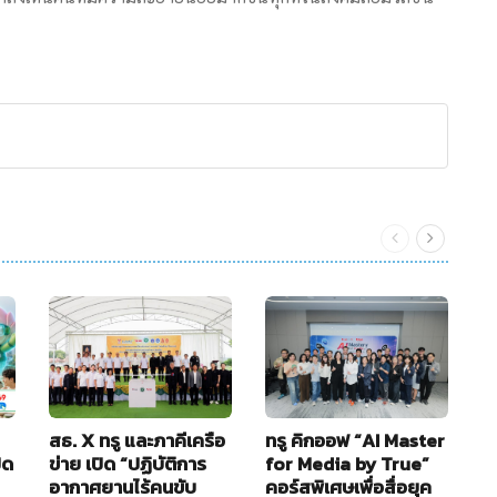
สธ. X ทรู และภาคีเครือ
ทรู คิกออฟ “AI Master
อ
ิด
ข่าย เปิด “ปฏิบัติการ
for Media by True”
ใ
อากาศยานไร้คนขับ
คอร์สพิเศษเพื่อสื่อยุค
B