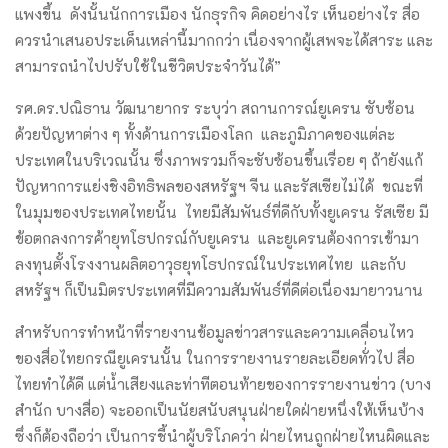
แพงขึ้น ดังนั้นนักการเมือง นักธุรกิจ คิดอย่างไร เห็นอย่างไร สื่อ
ควรนำเสนอประเด็นเหล่านี้มากกว่า เนื่องจากผู้เสพจะได้สาระ และ
สามารถนำไปปรับใช้ในชีวิตประจำวันได้”
รศ.ดร.ปณิธาน วัฒนายากร ระบุว่า สถานการณ์ยูเครน ซับซ้อน
ด้วยปัญหาต่าง ๆ ทั้งด้านการเมืองโลก และภูมิภาคของแต่ละ
ประเทศในบริเวณนั้น ซึ่งภาพรวมก็จะซับซ้อนขึ้นเรื่อย ๆ ถ้ายังแก้
ปัญหาการแย่งชิงอิทธิพลของสหรัฐฯ จีน และรัสเซียไม่ได้ ขณะที่
ในมุมของประเทศไทยนั้น ไทยมีสัมพันธ์ที่ดีกับทั้งยูเครน รัสเซีย มี
ข้อตกลงการค้ายุทโธปกรณ์กับยูเครน และยูเครนต้องการเข้ามา
ลงทุนตั้งโรงงานผลิตอาวุธยุทโธปกรณ์ในประเทศไทย และกับ
สหรัฐฯ ก็เป็นมิตรประเทศที่มีความสัมพันธ์ที่ดีต่อเนื่องมายาวนาน
สำหรับการทำหน้าที่รายงานข้อมูลข่าวสารและความเคลื่อนไหว
ของสื่อไทยกรณียูเครนนั้น ในการรายงานรายละเอียดทั่่วไป สื่อ
ไทยทำได้ดี แต่น้ำเสียงและท่าทีตอนท้ายของการรายงานข่าว (บาง
สำนัก บางสื่อ) จะออกเป็นนัยสนับสนุนฝ่ายใดฝ่ายหนึ่งให้เห็นบ้าง
ซึ่งก็ต้องถือว่า เป็นการชี้นำผู้บริโภคว่า ฝ่ายไหนถูกฝ่ายไหนผิดและ