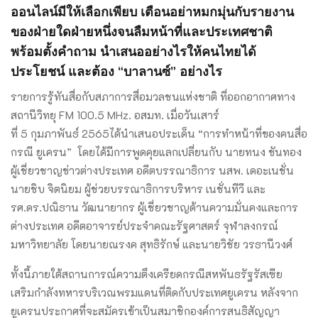
ออนไลน์มีให้เลือกเพียบ เตือนอย่าหมกมุ่นกับรายงาน
ของฝ่ายใดฝ่ายหนึ่งจนลืมหน้าที่และประเทศชาติ
พร้อมตั้งคำถาม นำเสนออย่างไรให้คนไทยได้
ประโยชน์ และต้อง “บาลานซ์” อย่างไร
รายการรู้ทันสื่อกับสภาการสื่อมวลชนแห่งชาติ ที่ออกอากาศทาง
สถานีวิทยุ FM 100.5 MHz. อสมท. เมื่อวันเสาร์
ที่ 5 กุมภาพันธ์ 2565ได้นำเสนอประเด็น “การทำหน้าที่ของคนสื่อ
กรณี ยูเครน” โดยได้มีการพูดคุยแลกเปลี่ยนกับ นายทนง ขันทอง
ผู้เชี่ยวชาญข่าวต่างประเทศ อดีตบรรณาธิการ นสพ. เดอะเนชั่น
นายชิบ จิตนิยม ผู้ช่วยบรรณาธิการบริหาร เนชั่นทีวี และ
รศ.ดร.ปณิธาน วัฒนายากร ผู้เชี่ยวชาญด้านความมั่นคงและการ
ต่างประเทศ อดีตอาจารย์ประจำคณะรัฐศาสตร์ จุฬาลงกรณ์
มหาวิทยาลัย โดยนายณรงค สุทธิรักษ์ และนายวิชัย วรธานีวงศ์
ทั้งนี้ภายใต้สถานการณ์ความตึงเครียดกรณีสหพันธรัฐรัสเซีย
เสริมกำลังทหารบริเวณพรมแดนที่ติดกับประเทศยูเครน หลังจาก
ยูเครนประกาศที่จะสมัครเข้าเป็นสมาชิกองค์การสนธิสัญญา