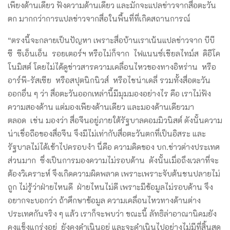
เพียงด้านเดียว ฟังความด้านเดียว และมักจะแปลข่าวจากสื่อตะวัน
ตก มากกว่าการแปลข่าวจากสื่อในพื้นที่ที่เกิดสถานการณ์
“ตรงนี้จะกลายเป็นปัญหา เพราะสื่อบ้านเราเน้นแปลข่าวจาก บีบี
ซี ซีเอ็นเอ็น รอยเตอร์ฯ หรือไม่ก็จาก ไฟแนนซ์เชียลไทม์ส ดิอีโค
โนมิสต์ โดยไม่ได้ดูข่าวสารความเคลื่อนไหวของทางอิหร่าน หรือ
อาร์พี-รัสเซีย หรือสปุตนิกนิวส์ หรือไชน่าเดลี่ รวมทั้งสื่อตะวัน
ออกอื่น ๆ ว่า สื่อตะวันออกเหล่านี้มีมุมมองอย่างไร คือ เราไม่ฟัง
ความสองด้าน แต่มองเพียงด้านเดียว และมองด้านเดียวมา
ตลอด เช่น มองว่า สื่อจีนอยู่ภายใต้รัฐบาลคอมมิวนิสต์ ดังนั้นความ
น่าเชื่อถือของสื่อจีน จึงมีไม่เท่ากับสื่อตะวันตกที่เป็นอิสระ และ
รัฐบาลไม่ได้เข้าไปครอบงำ นี่คือ ความคิดของ บก.ข่าวต่างประเทศ
ส่วนมาก ซึ่งเป็นการมองความไม่รอบด้าน ดังนั้นเมื่อถึงเวลาที่จะ
ต้องวิเคราะห์ จึงเกิดความผิดพลาด เพราะเพราะจับต้นชนปลายไม่
ถูก ไม่รู้ว่าฝ่ายไหนดี ฝ่ายไหนไม่ดี เพราะมีข้อมูลไม่รอบด้าน จึง
อยากจะบอกว่า ถ้าศึกษาข้อมูล ความเคลื่อนไหวทางด้านต่าง
ประเทศกันจริง ๆ แล้ว เราก็จะพบว่า ขณะนี้ ลัทธิล่าอาณานิคมยัง
คงแข็งแกร่งอยู่ ยังคงดำเนินอยู่ และจะดำเนินไปอย่างไม่มีที่สิ้นสุด