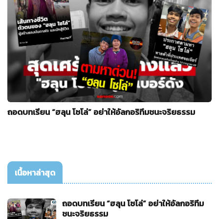
ถอดบทเรียน “ฮลุน โซโล่” อย่าให้อัลกอริทึมชนะจริยธรรม
เนื้อหาล่าสุด
ถอดบทเรียน “ฮลุน โซโล่” อย่าให้อัลกอริทึม
ชนะจริยธรรม