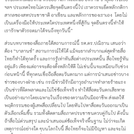
ฯลฯ ประเทศไทยไม่ควรเสียจุดยืนตรงนี้ไป เราควรจะยึดหลักกติกา
สากลของสหประชาชาติ อาเซียน และหลักการของเราเอง โดยไม่
เป็นเครื่องมือให้ประเทศใดประเทศหนึ่งที่สู้กัน จุดยืนตรงนี้ทำให้
เรารักษาตัวรอดมาได้จนถึงทุกวันนี้”
ส่วนบทบาทของสื่อภายใต้สถานการณ์นี้ รศ.ดร.ปณิธาน เสนอว่า
ต้อง “บาลานซ์” สถานการณ์ให้ได้ แม้จะยากลำบากแต่สุดท้ายสื่อ
ไทยก็ทำได้ทุกครั้ง และการรู้เท่าทันสื่อต่างประเทศนั้น สื่อไทยรู้ทัน
อยู่แล้ว เพียงแต่อาจจะต้องตั้งหลักให้ดี ไม่เช่นนั้นจะเหมือนกับช่วง
ก่อนหน้านี้ ที่ทุกคนเชื่อถือสื่อตะวันตกมาก แต่การนำเสนอข่าวบาง
ข่าวของบางฝ่าย เช่น กรณีข่าวอิรักมีอาวุธอำนาจทำลายร้ายแรง
เป็นข่าวที่ผิดพลาดและไม่ใช่ข้อเท็จจริง ทำให้สื่อตะวันตกเสียหาย
เป็นอย่างมากโดยเฉพาะในเรื่องของความเป็นมืออาชีพ ส่งผลให้
พฤติกรรมของผู้เสพสื่อเปลี่ยนไป โดยหันไปหาสื่อตะวันออกมาเป็น
ตัวเลือกเพิ่มขึ้น รวมทั้งติดตามสื่อภาคประชาชนควบคู่กันไป ดังนั้น
ถ้าสื่อไม่ด่วนสรุป และนำเสนอแต่ข้อเท็จจริงพื้นฐาน ไม่ว่าจะเกิด
เหตุการณ์อย่างใด ๆบนโลกใบนี้ สื่อไทยก็จะไม่มีปัญหา และจะไม่