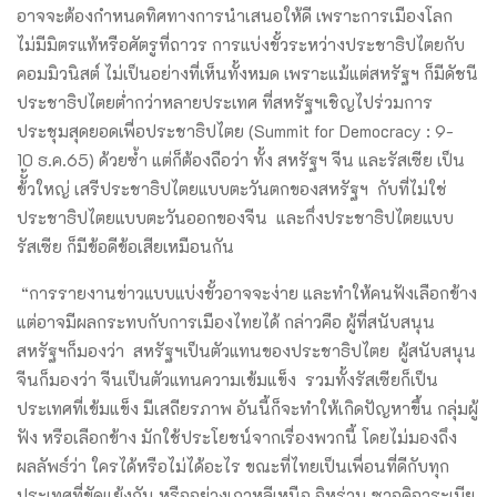
อาจจะต้องกำหนดทิศทางการนำเสนอให้ดี เพราะการเมืองโลก
ไม่มีมิตรแท้หรือศัตรูที่ถาวร การแบ่งขั้วระหว่างประชาธิปไตยกับ
คอมมิวนิสต์ ไม่เป็นอย่างที่เห็นทั้งหมด เพราะแม้แต่สหรัฐฯ ก็มีดัชนี
ประชาธิปไตยต่ำกว่าหลายประเทศ ที่สหรัฐฯเชิญไปร่วมการ
ประชุมสุดยอดเพื่อประชาธิปไตย (Summit for Democracy : 9-
10 ธ.ค.65) ด้วยซ้ำ แต่ก็ต้องถือว่า ทั้ง สหรัฐฯ จีน และรัสเซีย เป็น
ข้ั้วใหญ่ เสรีประชาธิปไตยแบบตะวันตกของสหรัฐฯ กับที่ไม่ใช่
ประชาธิปไตยแบบตะวันออกของจีน และกึ่งประชาธิปไตยแบบ
รัสเซีย ก็มีข้อดีข้อเสียเหมือนกัน
“การรายงานข่าวแบบแบ่งขั้วอาจจะง่าย และทำให้คนฟังเลือกข้าง
แต่อาจมีผลกระทบกับการเมืองไทยได้ กล่าวคือ ผู้ที่สนับสนุน
สหรัฐฯก็มองว่า สหรัฐฯเป็นตัวแทนของประชาธิปไตย ผู้สนับสนุน
จีนก็มองว่า จีนเป็นตัวแทนความเข้มแข็ง รวมทั้งรัสเซียก็เป็น
ประเทศที่เข้มแข็ง มีเสถียรภาพ อันนี้ก็จะทำให้เกิดปัญหาขึ้น กลุ่มผู้
ฟัง หรือเลือกข้าง มักใช้ประโยชน์จากเรื่องพวกนี้ โดยไม่มองถึง
ผลลัพธ์ว่า ใครได้หรือไม่ได้อะไร ขณะที่ไทยเป็นเพื่อนที่ดีกับทุก
ประเทศที่ขัดแย้งกัน หรืออย่างเกาหลีเหนือ อิหร่าน ซาอุดิอาระเบีย