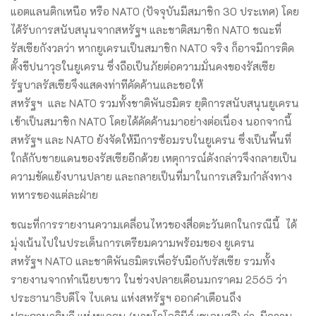
แอตแลนติกเหนือ หรือ NATO (ปัจจุบันมีสมาชิก 30 ประเทศ) โดย
ได้รับการสนับสนุนจากสหรัฐฯ และชาติสมาชิก NATO ขณะที่
รัสเซียกังวลว่า หากยูเครนเป็นสมาชิก NATO จริง ก็อาจมีการติด
ตั้งขีปนาวุธในยูเครน ซึ่งถือเป็นภัยต่อความมั่นคงของรัสเซีย
รัฐบาลรัสเซียจึงแสดงท่าทีคัดค้านและขอให้
สหรัฐฯ และ NATO รวมทั้งชาติพันธมิตร ยุติการสนับสนุนยูเครน
เข้าเป็นสมาชิก NATO โดยได้คัดค้านมาอย่างต่อเนื่อง นอกจากนี้
สหรัฐฯ และ NATO ยังจัดให้มีการซ้อมรบในยูเครน ซึ่งเป็นพื้นที่
ใกล้กับชายแดนของรัสเซียอีกด้วย เหตุการณ์ดังกล่าวจึงกลายเป็น
ความขัดแย้งบานปลาย และกลายเป็นที่มาในการเสริมกำลังทาง
ทหารของแต่ละฝ่าย
ขณะที่การรายงานความเคลื่อนไหวของสื่อตะวันตกในกรณีนี้ ได้
มุ่งเน้นไปในประเด็นการเตรียมความพร้อมของ ยูเครน
สหรัฐฯ NATO และชาติพันธมิตรเพื่อรับมือกับรัสเซีย รวมทั้ง
รายงานจากทำเนียบขาว ในช่วงปลายเดือนมกราคม 2565 ว่า
ประธานาธิบดีโจ ไบเดน แห่งสหรัฐฯ ออกคำเตือนถึง
ประธานาธิบดี แห่งยูเครน (นายโวโลดิมีร์ เซเลนสกี) ว่า มีความ