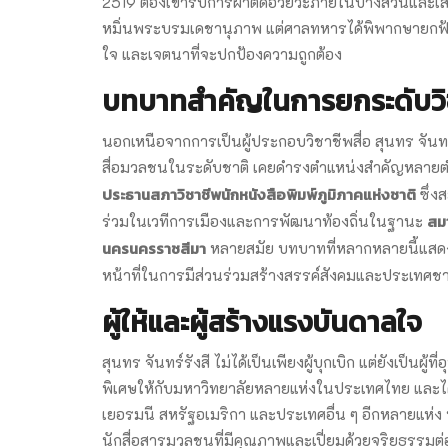
2519 ต้องเข้ารับการผ่าตัดอวัยวะภายในบางส่วนและเสีย
หมิ่นพระบรมเดชานุภาพ แต่ศาลทหารได้พิพากษายกฟ้อง 
ใจ และเจตนาที่จะปกป้องความถูกต้อง
บทบาทสำคัญในการยกระดับวิ
นอกเหนือจากการเป็นผู้ประกอบวิชาชีพสื่อ สุนทร จั
สื่อมวลชนในระดับชาติ เคยดำรงตำแหน่งสำคัญหลายต
ประธานสภาวิชาชีพนักหนังสือพิมพ์ภูมิภาคแห่งชาติ
ซึ่ง
สม
ร่วมในเวทีการเมืองและการพัฒนาท้องถิ่นในฐานะ
นครนครราชสีมา
หลายสมัย บทบาทที่หลากหลายนี้แสดงให
หน้าที่ในการมีส่วนร่วมสร้างสรรค์สังคมและประเทศชา
ผู้ให้และผู้สร้างแรงบันดาลใจ
สุนทร จันทร์รังสี ไม่ได้เป็นเพียงผู้บุกเบิก แต่ยังเป็นผ
พิเศษให้กับมหาวิทยาลัยหลายแห่งในประเทศไทย และได้
เยอรมนี สหรัฐอเมริกา และประเทศอื่น ๆ อีกหลายแห่ง ป
นักสื่อสารมวลชนที่มีคุณภาพและเปี่ยมด้วยจริยธรรมต