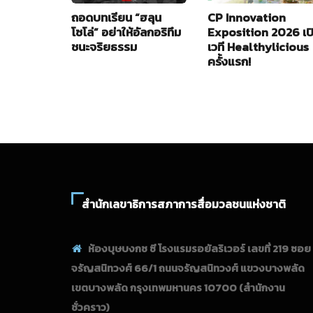
ถอดบทเรียน “ฮลุน
CP Innovation
โซโล่” อย่าให้อัลกอริทึม
Exposition 2026 เป
ชนะจริยธรรม
เวที Healthylicious
ครั้งแรก!
สำนักเลขาธิการสภาการสื่อมวลชนแห่งชาติ
ห้องบุษบงกช ซี โรงแรมรอยัลริเวอร์ เลขที่ 219 ซอย
จรัญสนิทวงศ์ 66/1 ถนนจรัญสนิทวงศ์ แขวงบางพลัด
เขตบางพลัด กรุงเทพมหานคร 10700
(สำนักงาน
ชั่วคราว)