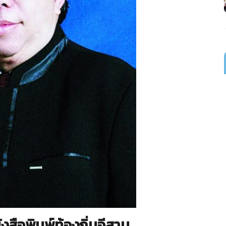
นังสือพิมพ์ท้องถิ่นอีสาน