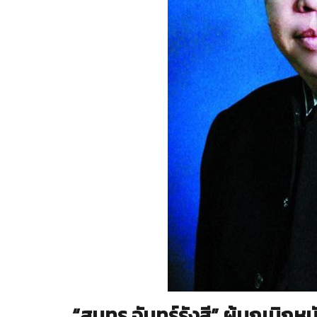
“สุนทร จันทร์รังสี” ผู้บุกเบิกห