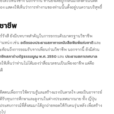
ไตไปหนึ่งข้าง นอกจากนี้ ท่านยังเคยถูกกลั่นแกล้งดำเนินคดี
แสดงให้เห็นว่าการทำงานของท่านนั้นตั้งอยู่บนความบริสุทธิ์
ชาชีพ
นทร์รังสี ยังมีบทบาทสำคัญในการยกระดับมาตรฐานวิชาชีพ
อดีตรองประธานสภาการหนังสือพิมพ์แห่งชาติ
ำแหน่ง เช่น
และ
สะท้อนถึงการยอมรับจากเพื่อนร่วมวิชาชีพ นอกจากนี้ ยังมีส่วน
าชิกสภาร่างรัฐธรรมนูญ พ.ศ.
2550
ประธานสภาเทศบาล
และ
้เห็นว่าท่านไม่ได้มองว่าสื่อมวลชนเป็นเพียงอาชีพ แต่คือ
ติ
ู้ที่อุทิศตนเพื่อการให้ความรู้และสร้างแรงบันดาลใจ เคยเป็นอาจารย์
รับทุนการศึกษาและดูงานในต่างประเทศมากมาย ทั้ง ญี่ปุ่น
ระสบการณ์ที่สั่งสมมาได้ถูกถ่ายทอดให้กับคนรุ่นหลัง เพื่อสร้าง
่อไป