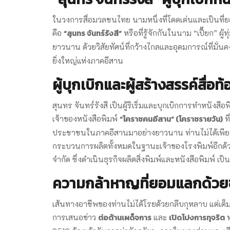
ในวงการสื่อมวลชนไทย นามหนึ่งที่โดดเด่นและเป็นที่ยอ
“สุนทร จันทร์รังสี”
คือ
หรือที่รู้จักกันในนาม “เปี๊ยก” ผ
ยาวนาน ด้วยวิสัยทัศน์ที่กว้างไกลและอุดมการณ์ที่มั่นค
ยิ่งใหญ่แห่งภาคอีสาน
ผู้บุกเบิกและผู้สร้างสรรค์สื่อท้
สุนทร จันทร์รังสี เป็นผู้ริเริ่มและบุกเบิกการทำหนัง
“
โคราชคนอีสาน” (โคราชรายวัน)
เจ้าของหนังสือพิมพ์
ท
ประชาชนในภาคอีสานมาอย่างยาวนาน ท่านไม่ได้เพียงแค
กระบวนการผลิตทั้งหมดในฐานะเจ้าของโรงพิมพ์อีกด
จำกัด ซึ่งดำเนินธุรกิจผลิตสิ่งพิมพ์และหนังสือพิมพ์ เ
ความกล้าหาญที่ยอมแลกด้วยช
เส้นทางอาชีพของท่านไม่ได้โรยด้วยกลีบกุหลาบ แต่เต
ต่อต้านเผด็จการ
เปิดโปงการทุจริต
การเสนอข่าว
และ
ท