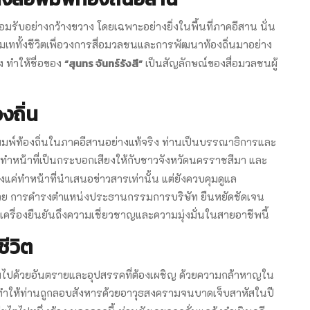
มรับอย่างกว้างขวาง โดยเฉพาะอย่างยิ่งในพื้นที่ภาคอีสาน นั่น
ู้ทุ่มเททั้งชีวิตเพื่อวงการสื่อมวลชนและการพัฒนาท้องถิ่นมาอย่าง
“สุนทร จันทร์รังสี”
ง ทำให้ชื่อของ
เป็นสัญลักษณ์ของสื่อมวลชนผู้
องถิ่น
สือพิมพ์ท้องถิ่นในภาคอีสานอย่างแท้จริง ท่านเป็นบรรณาธิการและ
ี่ทำหน้าที่เป็นกระบอกเสียงให้กับชาวจังหวัดนครราชสีมา และ
่ทำหน้าที่นำเสนอข่าวสารเท่านั้น แต่ยังควบคุมดูแล
้วย การดำรงตำแหน่งประธานกรรมการบริษัท ยืนหยัดชัดเจน
ป็นเครื่องยืนยันถึงความเชี่ยวชาญและความมุ่งมั่นในสายอาชีพนี้
ีวิต
็มไปด้วยอันตรายและอุปสรรคที่ต้องเผชิญ ด้วยความกล้าหาญใน
ำให้ท่านถูกลอบสังหารด้วยอาวุธสงครามจนบาดเจ็บสาหัสในปี