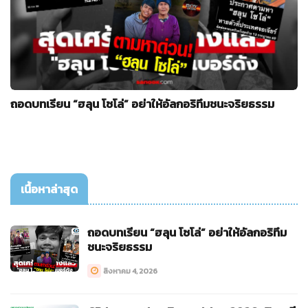
ถอดบทเรียน “ฮลุน โซโล่” อย่าให้อัลกอริทึมชนะจริยธรรม
เนื้อหาล่าสุด
ถอดบทเรียน “ฮลุน โซโล่” อย่าให้อัลกอริทึม
ชนะจริยธรรม
สิงหาคม 4, 2026