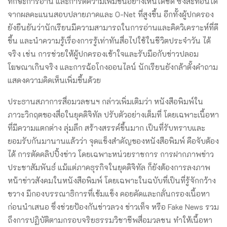
ทักษะการอ่าน และการตีความเพิ่มขึ้นอย่างเห็นได้ชัด ซึ่งสะท้อนได้
จากผลคะแนนสอบปลายภาคและ O-Net ที่สูงขึ้น อีกทั้งผู้ปกครอง
ยังยืนยันว่านักเรียนมีความสามารถในการอ่านและคิดวิเคราะห์ที่ดี
ขึ้น และนำความรู้เรื่องการรู้เท่าทันสื่อไปใช้ในชีวิตประจำวัน ได้
จริง เช่น การช่วยให้ผู้ปกครองเข้าใจและรับมือกับข่าวปลอม
โฆษณาเกินจริง และการฉ้อโกงออนไลน์ นักเรียนยังกล้าตั้งคำถาม
แสดงความคิดเห็นเพิ่มขึ้นด้วย
ประธานสภาการสื่อมวลชนฯ กล่าวเพิ่มเติมว่า หนังสือพิมพ์ใน
ภาวะวิกฤตของสื่อในยุคดิจิทัล ปรับตัวอย่างเต็มที่ โดยเฉพาะเนื้อหา
ที่มีความแตกต่าง ลุ่มลึก สร้างสรรค์ขึ้นมาก เป็นที่รับทราบและ
ยอมรับกันมานานแล้วว่า จุดแข็งสำคัญของหนังสือพิมพ์ คือจับต้อง
ได้ การตัดคลิปปิ้งข่าว โดยเฉพาะหน่วยราชการ การฝากภาพข่าว
ประชาสัมพันธ์ แม้แต่ภาคธุรกิจในยุคดิจิทัล ก็ยังต้องการลงภาพ
หน้าข่าวสังคมในหนังสือพิมพ์ โดยเฉพาะในฉบับที่เป็นที่รู้จักกว้าง
ขวาง มีกองบรรณาธิการที่เข้มแข็ง คอยคัดและกลั่นกรองเนื้อหา
ก่อนนำเสนอ ซึ่งช่วยป้องกันข่าวลวง ข่าวเท็จ หรือ Fake News รวม
ถึงการปฏิบัติตามกรอบจริยธรรมวิชาชีพสื่อมวลชน ทำให้เนื้อหา