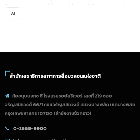
AI
สำนักเลขาธิการสภาการสื่อมวลชนแห่งชาติ
ห้องบุษบงกช ซี โรงแรมรอยัลริเวอร์ เลขที่ 219 ซอย
จรัญสนิทวงศ์ 66/1 ถนนจรัญสนิทวงศ์ แขวงบางพลัด เขตบางพลัด
กรุงเทพมหานคร 10700
(สำนักงานชั่วคราว)
0-2668-9900