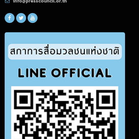
info@presscouncil.or.th