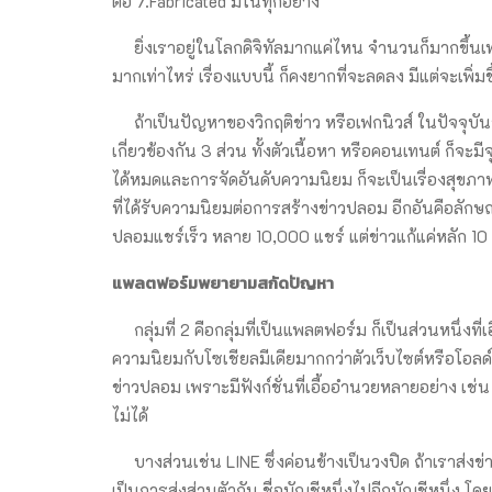
ต่อ 7.Fabricated มโนทุกอย่าง
ยิ่งเราอยู่ในโลกดิจิทัลมากแค่ไหน จำนวนก็มากขึ้นเท่านั
มากเท่าไหร่ เรื่องแบบนี้ ก็คงยากที่จะลดลง มีแต่จะเพิ่
ถ้าเป็นปัญหาของวิกฤติข่าว หรือเฟกนิวส์ ในปัจจุบันจะ
เกี่ยวข้องกัน 3 ส่วน ทั้งตัวเนื้อหา หรือคอนเทนต์ ก็จะมี
ได้หมดและการจัดอันดับความนิยม ก็จะเป็นเรื่องสุขภาพ
ที่ได้รับความนิยมต่อการสร้างข่าวปลอม อีกอันคือลักษ
ปลอมแชร์เร็ว หลาย 10,000 แชร์ แต่ข่าวแก้แค่หลัก 10
แพลตฟอร์มพยายามสกัดปัญหา
กลุ่มที่ 2 คือกลุ่มที่เป็นแพลตฟอร์ม ก็เป็นส่วนหนึ่งที่เ
ความนิยมกับโซเชียลมีเดียมากกว่าตัวเว็บไซต์หรือโอลด์มี
ข่าวปลอม เพราะมีฟังก์ชั่นที่เอื้ออำนวยหลายอย่าง เช่น 
ไม่ได้
บางส่วนเช่น LINE ซึ่งค่อนข้างเป็นวงปิด ถ้าเราส่งข
เป็นการส่งส่วนตัวกัน ชื่อบัญชีหนึ่งไปอีกบัญชีหนึ่ง โดย