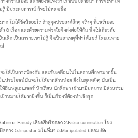
งกว่านี้เยอะ แต่ก็ต้องชี้แจงว่า เราเป็นปลายน้ำ การจะทำให้
รู้ มีประสบการณ์ ก็จะไม่หลงเชื่อ
ม่ได้วัดนัยอะไร ถ้าดูจุดประสงค์ลึกๆ จริงๆ ที่่แชร์เยอะ
 8 เรื่อง และด้วยความห่วงใยจึงส่งต่อให้กัน ซึ่งไม่เกี่ยวกับ
ป็นเด็ก เป็นเพราะเขาไม่รู้ จึงเป็นสาเหตุที่ทำให้แชร์ โดยเฉพาะ
รณ์
พื่อจะได้เป็นการป้องกัน และขับเคลื่อนไปในสถานศึกษามากขึ้น
ป็นประโยชน์มันจะไปได้ยากสักหน่อย ยิ่งในยุคหลังๆ มันเป็น
ัว ให้อินฟลูเอนเซอร์ นักเรียน นักศึกษา เข้ามามีบทบาท มีส่วนร่วม
เป้าหมายได้มากยิ่งขึ้น ก็เป็นเรื่องที่ต้องทำเชิงรุก
atire or Parody เสียดสีหรือตลก 2.False connection โยง
ที่ผิดทาง 5.Impostor มโนที่มา 6.Manipulated ปลอม ตัด