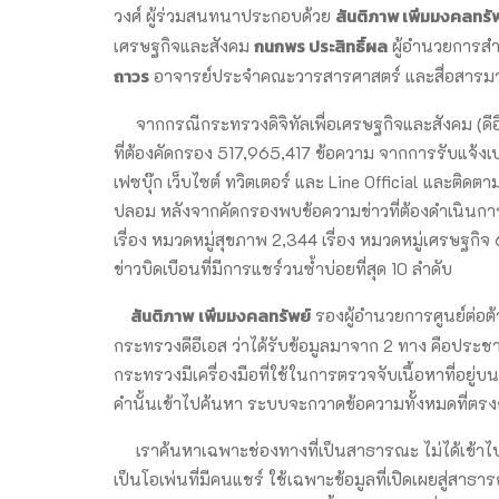
สันติภาพ เพิ่มมงคลทรั
วงศ์ ผู้ร่วมสนทนาประกอบด้วย
กนกพร ประสิทธิ์ผล
เศรษฐกิจและสังคม
ผู้อำนวยการสำน
ถาวร
อาจารย์ประจำคณะวารสารศาสตร์ และสื่อสารม
จากกรณีกระทรวงดิจิทัลเพื่อเศรษฐกิจและสังคม (ดีอ
ที่ต้องคัดกรอง 517,965,417 ข้อความ จากการรับแจ้
เฟซบุ๊ก เว็บไซต์ ทวิตเตอร์ และ Line Official และติ
ปลอม หลังจากคัดกรองพบข้อความข่าวที่ต้องดำเนินกา
เรื่อง หมวดหมู่สุขภาพ 2,344 เรื่อง หมวดหมู่เศรษฐกิจ 
ข่าวบิดเบือนที่มีการแชร์วนซ้ำบ่อยที่สุด 10 ลำดับ
สันติภาพ
เพิ่มมงคลทรัพย์
รองผู้อำนวยการศูนย์ต่อต
กระทรวงดีอีเอส ว่าได้รับข้อมูลมาจาก 2 ทาง คือประช
กระทรวงมีเครื่องมือที่ใช้ในการตรวจจับเนื้อหาที่อยู่บ
คำนั้นเข้าไปค้นหา ระบบจะกวาดข้อความทั้งหมดที่ตรงกับคี
เราค้นหาเฉพาะช่องทางที่เป็นสาธารณะ ไม่ได้เข้าไปใน
เป็นโอเพ่นที่มีคนแชร์ ใช้เฉพาะข้อมูลที่เปิดเผยสู่สาธารณ