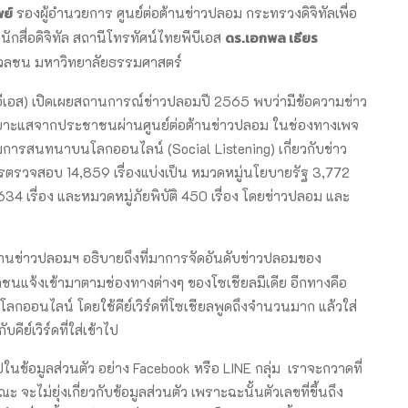
พย์
รองผู้อำนวยการ ศูนย์ต่อต้านข่าวปลอม กระทรวงดิจิทัลเพื่อ
ดร.เอกพล เธียร
ักสื่อดิจิทัล สถานีโทรทัศน์ไทยพีบีเอส
วลชน มหาวิทยาลัยธรรมศาสตร์
ีเอส) เปิดเผยสถานการณ์ข่าวปลอมปี 2565 พบว่ามีข้อความข่าว
งเบาะแสจากประชาชนผ่านศูนย์ต่อต้านข่าวปลอม ในช่องทางเพจ
ดตามการสนทนาบนโลกออนไลน์ (Social Listening) เกี่ยวกับข่าว
รตรวจสอบ 14,859 เรื่องแบ่งเป็น หมวดหมู่นโยบายรัฐ 3,772
634 เรื่อง และหมวดหมู่ภัยพิบัติ 450 เรื่อง โดยข่าวปลอม และ
้านข่าวปลอมฯ อธิบายถึงที่มาการจัดอันดับข่าวปลอมของ
าชนแจ้งเข้ามาตามช่องทางต่างๆ ของโซเชียลมีเดีย อีกทางคือ
นโลกออนไลน์ โดยใช้คีย์เวิร์ดที่โซเชียลพูดถึงจำนวนมาก แล้วใส่
ย์เวิร์ดที่ใส่เข้าไป
ข้อมูลส่วนตัว อย่าง Facebook หรือ LINE กลุ่ม เราจะกวาดที่
ะ จะไม่ยุ่งเกี่ยวกับข้อมูลส่วนตัว เพราะฉะนั้นตัวเลขที่ขึ้นถึง