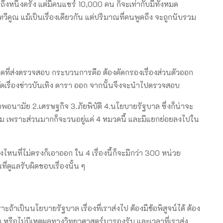
ึงหนึ่งครั้ง แต่มีคนแชร์ 10,000 คน ก็จะเท่ากับมีทั้งหมด
ีคูณ แม้เป็นเรื่องเดียวกัน แต่ปริมาณที่คนพูดถึง จะถูกนับรวม
หมดที่ส่งตรวจสอบ กระบวนการคือ ต้องคัดกรองเรื่องส่วนตัวออก
ือตัดเรื่องข่าวบันเทิง ดารา ออก จากนั้นจึงจะนำไปตรวจสอบ
พอนามัย 2.เศรษฐกิจ 3.ภัยพิบัติ 4.นโยบายรัฐบาล ซึ่งก็น่าจะ
ลอม เพราะส่วนมากก็จะวนอยู่แค่ 4 หมวดนี้ และมีแยกย่อยลงไปใน
องไหนที่ไม่ตรงก็เอาออก ใน 4 เรื่องนี้ก็จะมีกว่า 300 หน่วย
ี่ดูแลรับผิดชอบเรื่องนั้น ๆ
ถ้าเป็นนโยบายรัฐบาล เรื่องที่เราส่งไป ต้องมีข้อพิสูจน์ได้ ต้อง
ก หรือไม่มีเหตุผลทางวิทยาศาสตร์มารองรับ และเวลาที่เราส่ง