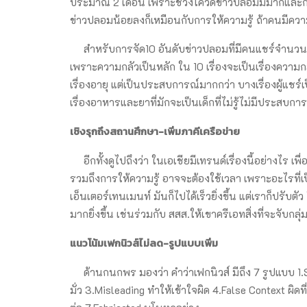
ประมาณ 2 เดือน เพราะช่วงโควิดข่าวปลอมมีมากและกว้า
ข่าวปลอมน้อยลงก็เหมือนกับการให้ความรู้ ถ้าคนมีความ
สำหรับการจัด10 อันดับข่าวปลอมที่มีคนแชร์จำนวนมาก ไ
เพราะความกลัวเป็นหลัก ใน 10 เรื่องจะเป็นเรื่องความกลัว
เรื่องอายุ แต่เป็นประสบการณ์มากกว่า บางเรื่องผู้แชร์เ
เรื่องอาหารและยาที่มักจะเป็นเด็กที่ไม่รู้ไม่มีประสบกา
เชิงรุกถึงสถานศึกษา-เพิ่มภาคีเครือข่าย
อีกทั้งดูไปถึงว่า ในเอเชียมีเทรนด์เรื่องนี้อย่างไร เ
รวมถึงการให้ความรู้ อาจจะต้องใช้เวลา เพราะอะไรที่เ
เอ็นเตอร์เทนเมนท์ มันก็ไปได้เร็วยิ่งขึ้น แต่เราก็ปรับต
มากยิ่งขึ้น เช่นร่วมกับ สสส.ให้เขาครีเอทสิ่งที่จะจับกลุ่ม
แนวโน้มเฟกนิวส์ไม่ลด-รูปแบบเพิ่ม
ด้านกนกพร มองว่า คำว่าเฟกนิวส์ มีถึง 7 รูปแบบ 1.S
มั่ว 3.Misleading ทำให้เข้าใจผิด 4.False Context ผิด