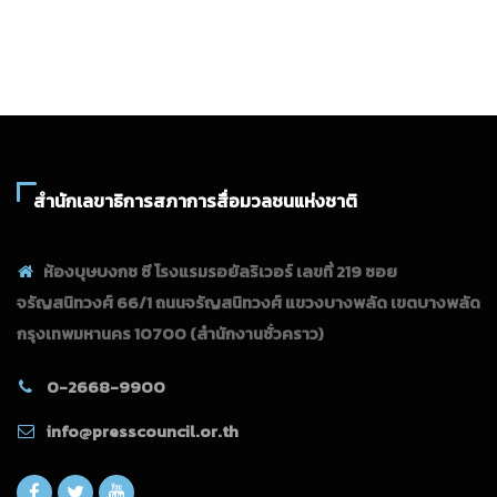
สำนักเลขาธิการสภาการสื่อมวลชนแห่งชาติ
ห้องบุษบงกช ซี โรงแรมรอยัลริเวอร์ เลขที่ 219 ซอย
จรัญสนิทวงศ์ 66/1 ถนนจรัญสนิทวงศ์ แขวงบางพลัด เขตบางพลัด
กรุงเทพมหานคร 10700
(สำนักงานชั่วคราว)
0-2668-9900
info@presscouncil.or.th