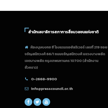
สำนักเลขาธิการสภาการสื่อมวลชนแห่งชาติ
ห้องบุษบงกช ซี โรงแรมรอยัลริเวอร์ เลขที่ 219 ซอย
จรัญสนิทวงศ์ 66/1 ถนนจรัญสนิทวงศ์ แขวงบางพลัด
เขตบางพลัด กรุงเทพมหานคร 10700
(สำนักงาน
ชั่วคราว)
0-2668-9900
info@presscouncil.or.th