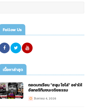
Follow Us
เนื้อหาล่าสุด
ถอดบทเรียน “ฮลุน โซโล่” อย่าให้
อัลกอริทึมชนะจริยธรรม
สิงหาคม 4, 2026