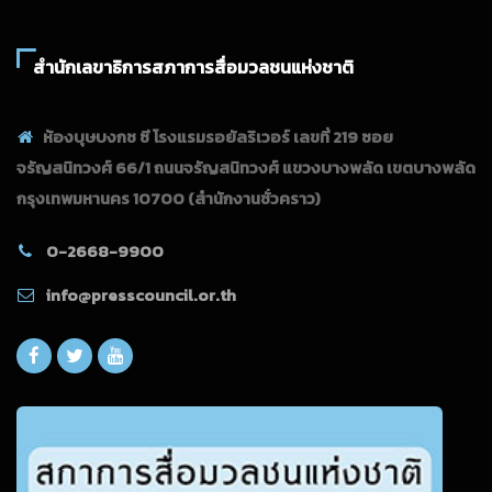
สำนักเลขาธิการสภาการสื่อมวลชนแห่งชาติ
ห้องบุษบงกช ซี โรงแรมรอยัลริเวอร์ เลขที่ 219 ซอย
จรัญสนิทวงศ์ 66/1 ถนนจรัญสนิทวงศ์ แขวงบางพลัด เขตบางพลัด
กรุงเทพมหานคร 10700
(สำนักงานชั่วคราว)
0-2668-9900
info@presscouncil.or.th