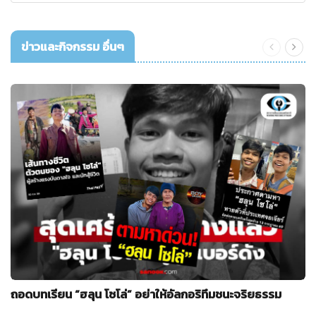
ข่าวและกิจกรรม อื่นๆ
ถอดบทเรียน “ฮลุน โซโล่” อย่าให้อัลกอริทึมชนะจริยธรรม