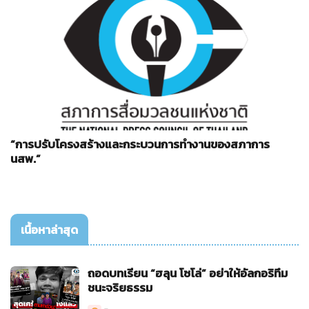
“การปรับโครงสร้างและกระบวนการทำงานของสภาการ
นสพ.”
เนื้อหาล่าสุด
ถอดบทเรียน “ฮลุน โซโล่” อย่าให้อัลกอริทึม
ชนะจริยธรรม