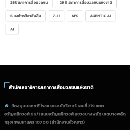
28ปีสภาการสื่อมวลชน
29 ปี สภาการสื่อมวลชนแห่งชาติ
6 องค์กรวิชาชีพสื่อ
7-11
AFS
AGENTIC AI
AI
สำนักเลขาธิการสภาการสื่อมวลชนแห่งชาติ
ห้องบุษบงกช ซี โรงแรมรอยัลริเวอร์ เลขที่ 219 ซอย
จรัญสนิทวงศ์ 66/1 ถนนจรัญสนิทวงศ์ แขวงบางพลัด เขตบางพลัด
กรุงเทพมหานคร 10700
(สำนักงานชั่วคราว)