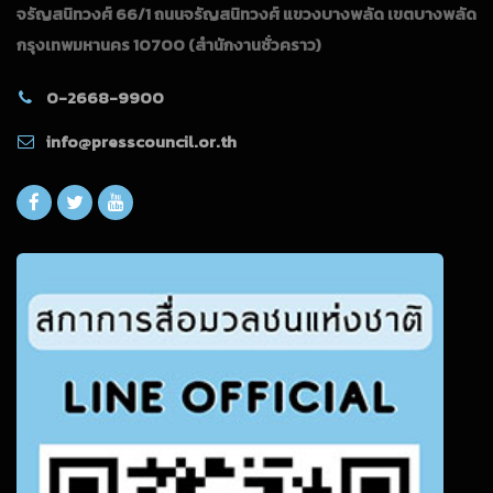
จรัญสนิทวงศ์ 66/1 ถนนจรัญสนิทวงศ์ แขวงบางพลัด เขตบางพลัด
กรุงเทพมหานคร 10700
(สำนักงานชั่วคราว)
0-2668-9900
info@presscouncil.or.th