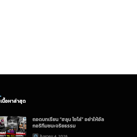
เนื้อหาล่าสุด
ถอดบทเรียน “ฮลุน โซโล่” อย่าให้อัล
กอริทึมชนะจริยธรรม
สิงหาคม 4, 2026