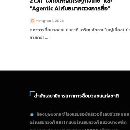
2 เวที “โจทย์ใหญ่เศรษฐกิจไทย” และ
“Agentic AI กับอนาคตวงการสื่อ”
กรกฎาคม 1, 2026
สภาการสื่อมวลชนแห่งชาติ เตรียมจัดงานใหญ่เนื่องในโ
กาสคร […]
สำนักเลขาธิการสภาการสื่อมวลชนแห่งชาติ
ห้องบุษบงกช ซี โรงแรมรอยัลริเวอร์ เลขที่ 219 ซอย
จรัญสนิทวงศ์ 66/1 ถนนจรัญสนิทวงศ์ แขวงบางพลัด