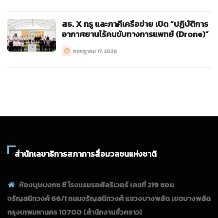
สธ. X ทรู และภาคีเครือข่าย เปิด “ปฏิบัติการ
อากาศยานไร้คนขับทางการแพทย์ (Drone)”
กรกฎาคม 17, 2026
สำนักเลขาธิการสภาการสื่อมวลชนแห่งชาติ
ห้องบุษบงกช ซี โรงแรมรอยัลริเวอร์ เลขที่ 219 ซอย
จรัญสนิทวงศ์ 66/1 ถนนจรัญสนิทวงศ์ แขวงบางพลัด เขตบางพลัด
กรุงเทพมหานคร 10700
(สำนักงานชั่วคราว)