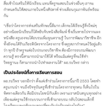
สื่อเข้าไปเสริมให้นักเรียน แทนที่ครูจะสอนในช่วงอื่นๆ เราจะ
กำหนดวันให้สอนภายในหนึ่งสัปดาห์ ช่วงเดือนกุมภาพันธ์พร้อม
กัน
“เชื่อว่าโครงการส่งเสริมทักษะนี้ดีมาก เด็กจะได้เรียนรู้สิ่งใหม่ๆ
อย่างน้อยนักเรียนก็ได้หยิบจับหนังสือพิมพ์ ซึ่งเริ่มหายไปจากแผง
หนังสือ ครูเองจะได้อบรมเพิ่มพูนความรู้ ในการพัฒนาวิชาชีพ อีก
ทั้งยังจะได้รับเกียรติบัตรจากโครงการ ซึ่งคุรุสภากำหนดไว้อยู่แล้ว
ว่า ทุกปี ถ้าครูจะต่อใบประกอบวิชาชีพ ต้องมีการอบรมพัฒนา
ความรู้ ตรงนี้สามารถนำมาใช้ได้ หรือแม้แต่ครูที่จะใช้ทำ
วิทยฐานะ ก็สามารถนำไปทำผลงานได้” ผอ.ระวีพร กล่าว
เป็นประโยชน์ทั้งการเรียนการสอน
ผอ.ระวีพร บอกอีกว่า ตั้งแต่เข้าร่วมโครงการนี้มาปี 2553 โดยทำ
ครูแกนนำ จนถึงปัจจุบันครูที่เข้าร่วมโครงการทุกคน ก็เห็นไปใน
ทิศทางเดียวกัน คือมีประโยชน์กับเด็ก เพราะเราสนับสนุนทุกอย่าง
เพียงแต่ครูจะใช้กระบวนการที่เข้ามาอบรม กลับไปสอนเด็กที่
โรงเรียนและกลับมาแลกเปลี่ยนกันว่าเป็นอย่างไรบ้าง”