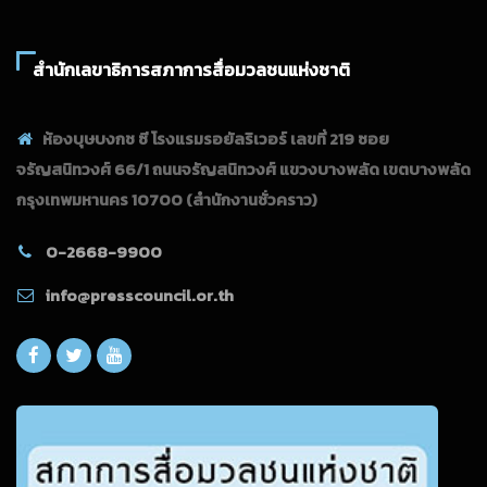
สำนักเลขาธิการสภาการสื่อมวลชนแห่งชาติ
ห้องบุษบงกช ซี โรงแรมรอยัลริเวอร์ เลขที่ 219 ซอย
จรัญสนิทวงศ์ 66/1 ถนนจรัญสนิทวงศ์ แขวงบางพลัด เขตบางพลัด
กรุงเทพมหานคร 10700
(สำนักงานชั่วคราว)
0-2668-9900
info@presscouncil.or.th