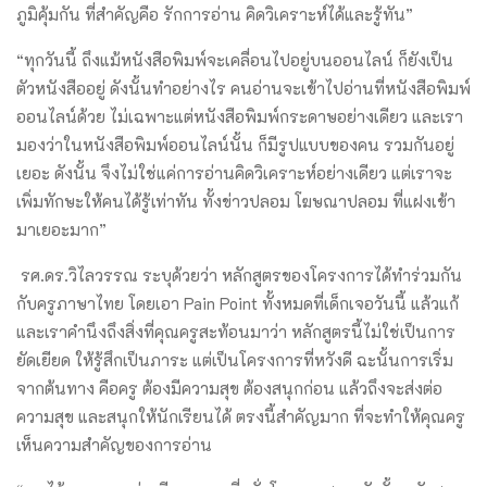
ภูมิคุ้มกัน ที่สำคัญคือ รักการอ่าน คิดวิเคราะห์ได้และรู้ทัน”
“ทุกวันนี้ ถึงแม้หนังสือพิมพ์จะเคลื่อนไปอยู่บนออนไลน์ ก็ยังเป็น
ตัวหนังสืออยู่ ดังนั้นทำอย่างไร คนอ่านจะเข้าไปอ่านที่หนังสือพิมพ์
ออนไลน์ด้วย ไม่เฉพาะแต่หนังสือพิมพ์กระดาษอย่างเดียว และเรา
มองว่าในหนังสือพิมพ์ออนไลน์นั้น ก็มีรูปแบบของคน รวมกันอยู่
เยอะ ดังนั้น จึงไม่ใช่แค่การอ่านคิดวิเคราะห์อย่างเดียว แต่เราจะ
เพิ่มทักษะให้คนได้รู้เท่าทัน ทั้งข่าวปลอม โฆษณาปลอม ที่แฝงเข้า
มาเยอะมาก”
รศ.ดร.วิไลวรรณ ระบุด้วยว่า หลักสูตรของโครงการได้ทำร่วมกัน
กับครูภาษาไทย โดยเอา Pain Point ทั้งหมดที่เด็กเจอวันนี้ แล้วแก้
และเราคำนึงถึงสิ่งที่คุณครูสะท้อนมาว่า หลักสูตรนี้ไม่ใช่เป็นการ
ยัดเยียด ให้รู้สึกเป็นภาระ แต่เป็นโครงการที่หวังดี ฉะนั้นการเริ่ม
จากต้นทาง คือครู ต้องมีความสุข ต้องสนุกก่อน แล้วถึงจะส่งต่อ
ความสุข และสนุกให้นักเรียนได้ ตรงนี้สำคัญมาก ที่จะทำให้คุณครู
เห็นความสำคัญของการอ่าน