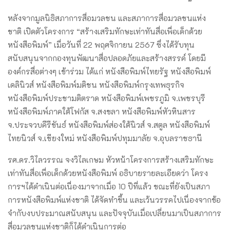
หลังจากมูลนิธิสภาการสื่อมวลชน และสภาการสื่อมวลชนแห่ง
ชาติ เปิดตัวโครงการ “สร้างเสริมทักษะเท่าทันสื่อเพื่อเด็กด้วย
หนังสือพิมพ์” เมื่อวันที่ 22 พฤศจิกายน 2567 ซึ่งได้รับทุน
สนับสนุนจากกองทุนพัฒนาสื่อปลอดภัยและสร้างสรรค์ โดยมี
องค์กรสื่อต่างๆ เข้าร่วม ได้แก่ หนังสือพิมพ์ไทยรัฐ หนังสือพิมพ์
เดลินิวส์ หนังสือพิมพ์มติชน หนังสือพิมพ์กรุงเทพธุรกิจ
หนังสือพิมพ์ประชามติตราด หนังสือพิมพ์เพชรภูมิ จ.เพชรบุรี
หนังสือพิมพ์ภาคใต้โฟกัส จ.สงขลา หนังสือพิมพ์หัวหินสาร
จ.ประจวบคีรีขันธ์ หนังสือพิมพ์ส่องใต้นิวส์ จ.สตูล หนังสือพิมพ์
ไทยนิวส์ จ.เชียงใหม่ หนังสือพิมพ์ปทุมมาลัย จ.อุบลราชธานี
รศ.ดร.วิไลวรรณ จงวิไลเกษม หัวหน้าโครงการสร้างเสริมทักษะ
เท่าทันสื่อเพื่อเด็กด้วยหนังสือพิมพ์ อธิบายรายละเอียดว่า โครง
การฯได้ดำเนินต่อเนื่องมาจากเมื่อ 10 ปีที่แล้ว ขณะที่ยังเป็นสภา
การหนังสือพิมพ์แห่งชาติ ได้จัดทำขึ้น และเว้นวรรคไปเนื่องจากข้อ
จำกับงบประมาณสนับสนุน และปัจจุบันเมื่อเปลี่ยนมาเป็นสภาการ
สื่อมวลชนแห่งชาติก็ได้ดำเนินการต่อ