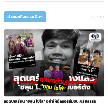
ข่าวและกิจกรรม อื่นๆ
ถอดบทเรียน “ฮลุน โซโล่” อย่าให้อัลกอริทึมชนะจริยธรรม