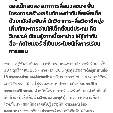
ของเด็กลดลง สภาการสื่อมวลชนฯ ฟื้น
โครงการสร้างเสริมทักษะเท่าทันสื่อเพื่อเด็ก
ด้วยหนังสือพิมพ์ นักวิชาการ-สื่อวิชาชีพมุ่ง
เพิ่มทักษะการอ่านให้เด็กตั้งแต่ประถม
คิด
วิเคราะห์ เรียนรู้จากเนื้อหาข่าว ให้รู้เท่าทัน
สื่อ-ภัยไซเบอร์ ชี้เป็นประโยชน์ทั้งการเรียน
การสอน
รายการ รู้ทันสื่อกับสภาการสื่อมวลชนแห่งชาติ ประจำวันเสาร์ที่
“เด็กรู้เท่าทันสื่อ
30 พฤศจิกายน 2567 ทาง FM 100.5 พูดคุยเรื่อง
ได้ ด้วยการอ่านหนังสือพิมพ์”
ดำเนินรายการโดย ณรงค สุทธิรักษ์
รศ.ดร.วิไล
และวิชัย วรธานีวงศ์ ผู้ร่วมสนทนาประกอบด้วย
วรรณ
จงวิไลเกษม
หัวหน้าโครงการสร้างเสริมทักษะเท่าทันสื่อเพื่อ
ระวีพร แสนพยุห์
เด็กด้วยหนังสือพิมพ์
ผู้อำนวยการสถานศึกษา
ฐิติวรรณ ไสว
โรงเรียนทุ่งสองห้อง (คุปตัษเฐียรอุทิศ)
แสนยากร
บรรณาธิการข่าวการศึกษาหนังสือพิมพ์ไทยรัฐ