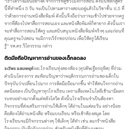
“เราได้วางแผนอย่างดี จากการที่ดูชั่วโมงการสอน ดังนั้นหลักสูตร
นี้ที่ทำหนึ่ง 5 วัน จะเป็นไปตามตารางสอนอยู่แล้วในวิชาชั้น ป.5 ที่
ว่าด้วยการอ่านหนังสือพิมพ์ ดังนั้นจึงถือว่าเราจะเข้าไปช่วยจากครู
จากที่ต้องไปหาสื่อการสอนเอง และหนังสือพิมพ์ก็หายาก ดังนั้นเรา
จะทำสื่อการสอนให้ครู และสนับสนุนหนังสือพิมพ์จริงๆ และก่อนที่
คุณครูจะไปสอน จะมีการเวิร์กชอปก่อน เพื่อให้ครูได้เรียน
รู้” รศ.ดร.วิไลวรรณ กล่าว
ติดมือถือปัญหาการอ่านของเด็กลดลง
ระวีพร แสนพยุห์
ผอ.โรงเรียนทุ่งสองห้อง (คุปตัษเฐียรอุทิศ) ที่ร่วม
ดำเนินโครงการ สะท้อนปัญหาว่าพฤติกรรมการอ่านของเด็กใน
ปัจจุบันว่าเปลี่ยนไปมาก การติดมือถือมากขึ้น ทำให้สนใจการอ่าน
ลดน้อยลง เป็นปัญหาทุกโรงเรียน เพราะสื่อเทคโนโลยีเข้ามามีผลก
ระทบอย่างมากตั้งแต่หลังโควิด ดังนั้นโรงเรียนจำเป็นต้องหา
กิจกรรมที่ส่งเสริมการอ่านให้เด็กๆ ได้อ่านในแต่ละวัน อย่างน้อย
คือต้องได้อ่านหนังสือ หรือแบบเรียน หรือเข้าห้องสมุด โดย
โรงเรียนจะมีกิจกรรมต่างๆ ให้เด็กๆ ได้ทำ เช่น ตะกร้าหนังสือ
กิจกรรม บันทึกรักการอ่าน สำหรับหนังสือที่ตัวเองชอบ