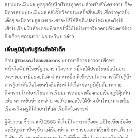
สรุปประเมินผล พูดคุยกับนักเรียนทุกคาบ สำหรับตัวโครงการ ก็จะ
มีการสรุปประเมินผล หลังจััดกิจกรรมเสร็จสิ้นแล้ว เชื่อว่าทุกครั้ง
เด็กๆ จะมีความสุข เพราะเขาจะได้ใช้สื่อที่แปลกใหม่ และยังได้
เข้าไปเรียนในห้องคอมพิวเตอร์ที่ไม่ใช่ในรายวิชาคอมพิวเตอร์ด้วย
ซึ่งเด็กๆ ชอบมาก” ผอ.ระวีพร กล่าว
เพิ่มภูมิคุ้มกันรู้ทันสื่อให้เด็ก
ฐิติวรรณ ไสวแสนยากร
ด้าน
บรรณาธิการข่าวการศึกษา
หนังสือพิมพ์ไทยรัฐ มองว่า โครงการนี้จะได้ประโยชน์แน่นอน
เพราะอย่างน้อยจะมีเด็กจำนวนหนึ่ง ที่เข้าร่วมโครงการได้รับรู้ถึง
การรู้เท่าทันสื่อโดยหนังสือพิมพ์ ได้เรื่องของภูมิคุ้มกัน เพราะ
กิจกรรมในห้องเรียนการเรียนการสอนจะต้องสอนเรื่องภูมิคุ้มกัน
เช่น หากหยิบข่าวมาอ่าน จะสังเกตอะไรได้บ้าง อันไหนน่าจะเป็น
เรื่องจริง ครูก็ได้สอนให้เด็กเริ่มคิดวิเคราะห์
ฐิติวรรณ ชี้ว่าจากปี 2553 ที่เริ่มมีโครงมาเรื่อยๆ แม้โซเชียลมีเดีย
จะไม่บูมเท่าปัจจุบัน แต่เรื่องข่าวลวง ข่าวปลอมก็เริ่มเข้ามาแล้ว มา
ถึงปัจจุบัน ความเร็วของเทคโนโลยีที่มากขึ้น โดยเฉพาะโทรศัพท์