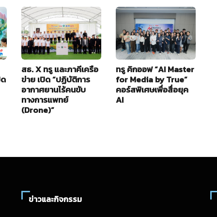
สธ. X ทรู และภาคีเครือ
ทรู คิกออฟ “AI Master
อ
ิด
ข่าย เปิด “ปฏิบัติการ
for Media by True”
ใ
อากาศยานไร้คนขับ
คอร์สพิเศษเพื่อสื่อยุค
B
ทางการแพทย์
AI
2
(Drone)”
ข่าวและกิจกรรม