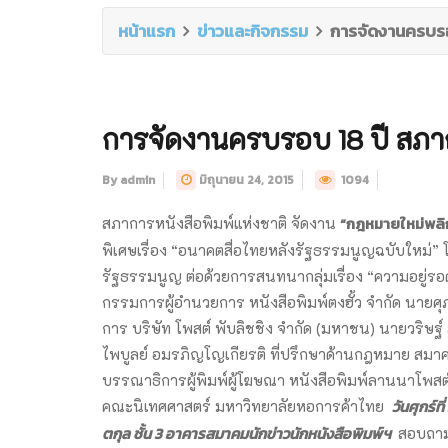
หน้าแรก
ข่าวและกิจกรรม
การจัดงานครบรอบ
การจัดงานครบรอบ 18 ปี สภาก
By admin
มิถุนายน 24, 2015
1094
“กฎหมายใหม่พลิ
สภาการหนังสือพิมพ์แห่งชาติ จัดงาน
พิเศษเรื่อง “อนาคตสื่อไทยหลังรัฐธรรมนูญฉบับใหม่
รัฐธรรมนูญ ต่อด้วยการสนทนากลุ่มเรื่อง “ความอยู่
กรรมการผู้อำนวยการ หนังสือพิมพ์ตงฮั้ว จำกัด นายศุ
การ บริษัท โพสต์ พับลิชชิง จำกัด (มหาชน) นายวริษฐ์ 
ไพบูลย์ อมรภิญโญเกียรติ ที่ปรึกษาด้านกฎหมาย สมาค
บรรณาธิการผู้พิมพ์ผู้โฆษณา หนังสือพิมพ์ลานนาโพส
วันศุกร์ที่
คณะนิเทศศาสตร์ มหาวิทยาลัยหอการค้าไทย
ตกุล ชั้น 3 อาคารสมาคมนักข่าวนักหนังสือพิมพ์ฯ
สอบถาม