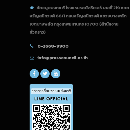
ห้องบุษบงกช ซี โรงแรมรอยัลริเวอร์ เลขที่ 219 ซอย
จรัญสนิทวงศ์ 66/1 ถนนจรัญสนิทวงศ์ แขวงบางพลัด
เขตบางพลัด กรุงเทพมหานคร 10700
(สำนักงาน
ชั่วคราว)
0-2668-9900
info@presscouncil.or.th