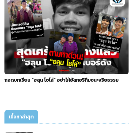
ถอดบทเรียน “ฮลุน โซโล่” อย่าให้อัลกอริทึมชนะจริยธรรม
เนื้อหาล่าสุด