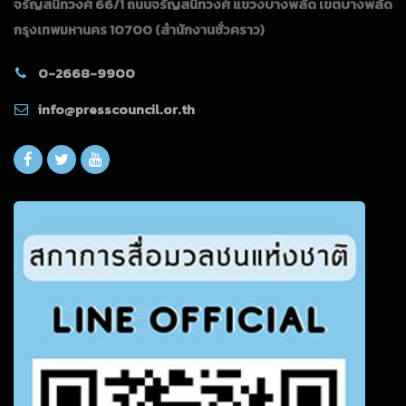
จรัญสนิทวงศ์ 66/1 ถนนจรัญสนิทวงศ์ แขวงบางพลัด เขตบางพลัด
กรุงเทพมหานคร 10700
(สำนักงานชั่วคราว)
0-2668-9900
info@presscouncil.or.th