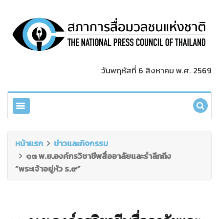
วันพฤหัสที่ 6 สิงหาคม พ.ศ. 2569
หน้าแรก
ข่าวและกิจกรรม
๑๓ พ.ย.องค์กรวิชาชีพสื่ออาลัยและรำลึกถึง
“พระเจ้าอยู่หัว ร.๙”