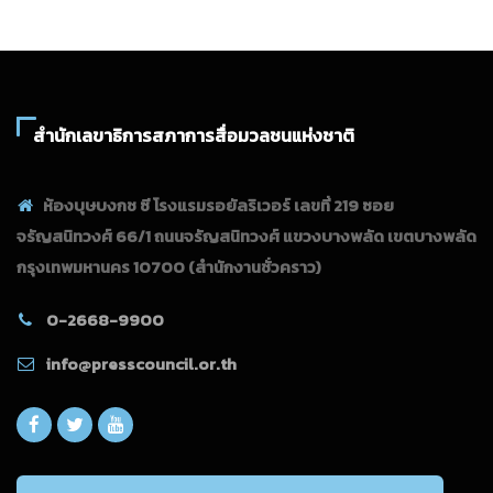
สำนักเลขาธิการสภาการสื่อมวลชนแห่งชาติ
ห้องบุษบงกช ซี โรงแรมรอยัลริเวอร์ เลขที่ 219 ซอย
จรัญสนิทวงศ์ 66/1 ถนนจรัญสนิทวงศ์ แขวงบางพลัด เขตบางพลัด
กรุงเทพมหานคร 10700
(สำนักงานชั่วคราว)
0-2668-9900
info@presscouncil.or.th