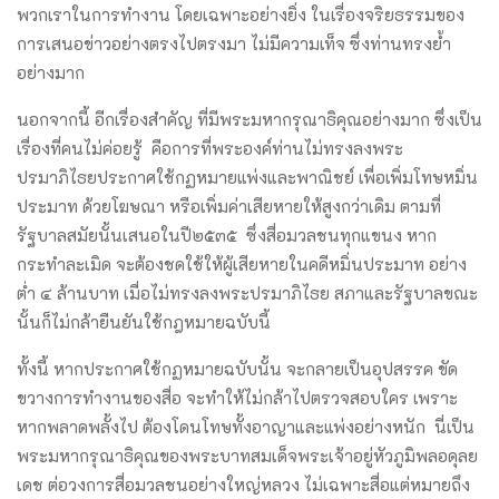
พวกเราในการทำงาน โดยเฉพาะอย่างยิ่ง ในเรื่องจริยธรรมของ
การเสนอข่าวอย่างตรงไปตรงมา ไม่มีความเท็จ ซึ่งท่านทรงย้ำ
อย่างมาก
นอกจากนี้ อีกเรื่องสำคัญ ที่มีพระมหากรุณาธิคุณอย่างมาก ซึ่งเป็น
เรื่องที่คนไม่ค่อยรู้ คือการที่พระองค์ท่านไม่ทรงลงพระ
ปรมาภิไธยประกาศใช้กฏหมายแพ่งและพาณิชย์ เพื่อเพิ่มโทษหมิ่น
ประมาท ด้วยโฆษณา หรือเพิ่มค่าเสียหายให้สูงกว่าเดิม ตามที่
รัฐบาลสมัยนั้นเสนอในปี๒๕๓๕ ซึ่งสื่อมวลชนทุกแขนง หาก
กระทำละเมิด จะต้องชดใช้ให้ผู้เสียหายในคดีหมิ่นประมาท อย่าง
ต่ำ ๔ ล้านบาท เมื่อไม่ทรงลงพระปรมาภิไธย สภาและรัฐบาลขณะ
นั้นก็ไม่กล้ายืนยันใช้กฎหมายฉบับนี้
ทั้งนี้ หากประกาศใช้กฏหมายฉบับนั้น จะกลายเป็นอุปสรรค ขัด
ขวางการทำงานของสื่อ จะทำให้ไม่กล้าไปตรวจสอบใคร เพราะ
หากพลาดพลั้งไป ต้องโดนโทษทั้งอาญาและแพ่งอย่างหนัก นี่เป็น
พระมหากรุณาธิคุณของพระบาทสมเด็จพระเจ้าอยู่หัวภูมิพลอดุลย
เดช ต่อวงการสื่อมวลชนอย่างใหญ่หลวง ไม่เฉพาะสื่อแต่หมายถึง