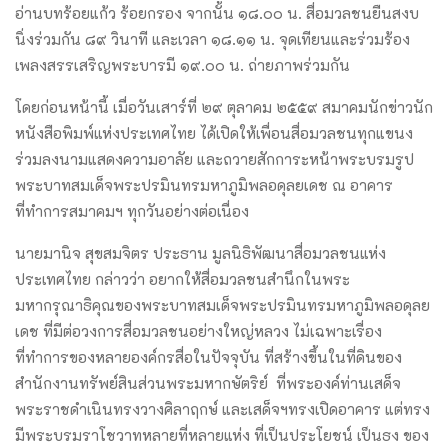
อ่านบทร้อยแก้ว ร้อยกรอง จากนั้น ๑๘.๐๐ น. สื่อมวลชนยืนสงบ
นิ่งร่วมกัน ๘๙ วินาที และเวลา ๑๘.๑๑ น. จุดเทียนและร่วมร้อง
เพลงสรรเสริญพระบารมี ๑๙.๐๐ น. ถ่ายภาพร่วมกัน
โดยก่อนหน้านี้ เมื่อวันเสาร์ที่ ๒๙ ตุลาคม ๒๕๕๙ สมาคมนักข่าวนัก
หนังสือพิมพ์แห่งประเทศไทย ได้เปิดให้เพื่อนสื่อมวลชนทุกแขนง
ร่วมลงนามแสดงความอาลัย และถวายสักการะหน้าพระบรมรูป
พระบาทสมเด็จพระปรมินทรมหาภูมิพลอดุลยเดช ณ อาคาร
ที่ทำการสมาคมฯ ทุกวันอย่างต่อเนื่อง
นายมานิจ สุขสมจิตร ประธาน มูลนิธิพัฒนาสื่อมวลชนแห่ง
ประเทศไทย กล่าวว่า อยากให้สื่อมวลชนสำนึกในพระ
มหากรุณาธิคุณของพระบาทสมเด็จพระปรมินทรมหาภูมิพลอดุลย
เดช ที่มีต่อวงการสื่อมวลชนอย่างใหญ่หลวง ไม่เฉพาะเรื่อง
ที่ทำการของหลายองค์กรสื่อในปัจจุบัน ที่สร้างขึ้นในที่ดินของ
สำนักงานทรัพย์สินส่วนพระมหากษัตริย์ ที่พระองค์ท่านเสด็จ
พระราชดำเนินทรงวางศิลาฤกษ์ และเสด็จฯทรงเปิดอาคาร แต่ทรง
มีพระบรมราโชวาทหลายที่หลายแห่ง ที่เป็นประโยชน์ เป็นธง ของ