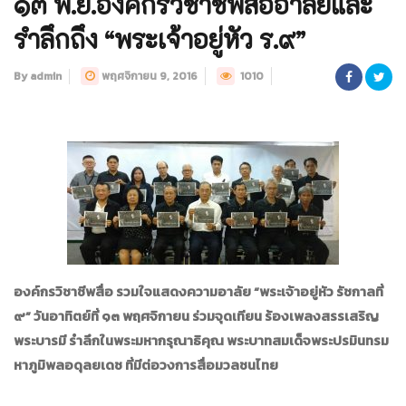
๑๓ พ.ย.องค์กรวิชาชีพสื่ออาลัยและ
รำลึกถึง “พระเจ้าอยู่หัว ร.๙”
By admin
พฤศจิกายน 9, 2016
1010
องค์กรวิชาชีพสื่อ รวมใจแสดงความอาลัย
“พระเจ้าอยู่หัว รัชกาลที่
๙” วันอาทิตย์ที่ ๑๓ พฤศจิกายน ร่วมจุดเทียน ร้องเพลงสรรเสริญ
พระบารมี รำลึกในพระมหากรุณาธิคุณ พระบาทสมเด็จพระปรมินทรม
หาภูมิพลอดุลยเดช ที่มีต่อวงการสื่อมวลชนไทย