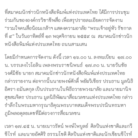
ที่สมาคมนักข่าวนักหนังสือพิมพ์แห่งประเทศไทย ได้มีการประชุม
ร่วมกันขององค์กรวิชาชีพสื่อ เพื่อสรุปรายละเอียดการจัดงาน
“รวมใจคนสื่อน้อมเกล้าฯ แสดงความอาลัย “พระเจ้าอยู่หัว รัชกาล
ที่ ๙” ในวันอาทิตย์ที่ ๑๓ พฤศจิกายน ๒๕๕๙ ณ สมาคมนักข่าวนัก
หนังสือพิมพ์แห่งประเทศไทย ถนนสามเสน
โดยมีกำหนดการจัดงาน ดังนี้ เวลา ๑๖.๐๐ น. ลงทะเบียน ๑๗.๐๐
น. บรรเลงไวโอลิน เพลงพระราชนิพนธ์ ๑๗.๓๐ น. นายวันชัย
วงศ์มีชัย นายก สมาคมนักข่าวนักหนังสือพิมพ์แห่งประเทศไทย
กล่าวรายงาน ต่อจากนั้นนายพงษ์ศักดิ์ พยัฆวิเชียร ประธาน มูลนิธิ
อิศรา อมันตกุล เป็นประธานในพิธีถวายพวงมาลัย และนายมานิจ
สุขสมจิตร ประธาน มูลนิธิพัฒนาสื่อมวลชนแห่งประเทศไทย กล่าว
รำลึกในพระมหากรุณาธิคุณพระบาทสมเด็จพระปรมินทรมหา
ภูมิพลอดุลยเดชที่มีต่อวงการสื่อมวลชน
เวลา ๑๗.๔๕ น. นายเนาวรัตน์ พงษ์ไพบูลย์ ศิลปินแห่งชาติและกวี
ซีไรท์ และนายอัศศิริ ธรรมโชติ ศิลปินแห่งชาติและนักเขียนซีไรท์