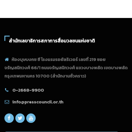
สำนักเลขาธิการสภาการสื่อมวลชนแห่งชาติ
ห้องบุษบงกช ซี โรงแรมรอยัลริเวอร์ เลขที่ 219 ซอย
จรัญสนิทวงศ์ 66/1 ถนนจรัญสนิทวงศ์ แขวงบางพลัด เขตบางพลัด
กรุงเทพมหานคร 10700
(สำนักงานชั่วคราว)
0-2668-9900
info@presscouncil.or.th