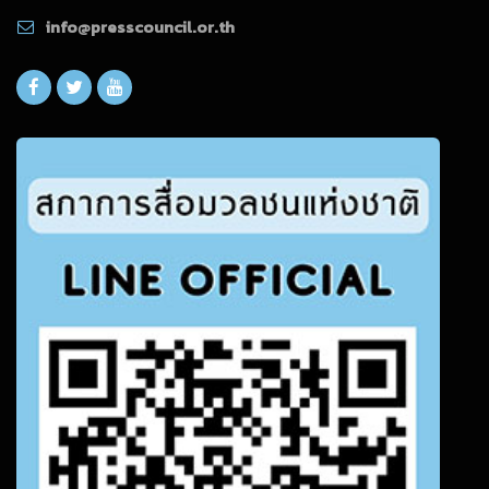
info@presscouncil.or.th