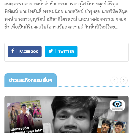
คณะกรรมการ รดน้ำดำหัวกรรมการอาวุโส มีนายตุลย์ ศิริกุล
พิพัฒน์ นายไพสันติ์ พรหมน้อย นายสวิชย์ บำรุงสุข นายวิทิต ลีนุต
พงษ์ นางสาวบุญรัตน์ อภิชาติไตรสรณ์ และนางผ่องพรรณ จงยศ
ยิ่ง เพื่อเป็นสิริมงคลในโอกาสวันสงกรานต์ วันขึ้นปีใหม่ไทย…
FACEBOOK
TWITTER
ข่าวและกิจกรรม อื่นๆ