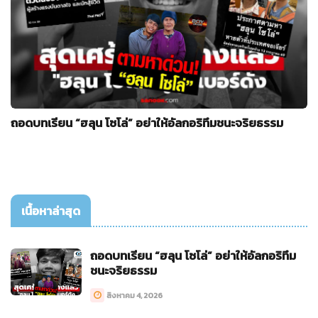
ถอดบทเรียน “ฮลุน โซโล่” อย่าให้อัลกอริทึมชนะจริยธรรม
เนื้อหาล่าสุด
ถอดบทเรียน “ฮลุน โซโล่” อย่าให้อัลกอริทึม
ชนะจริยธรรม
สิงหาคม 4, 2026