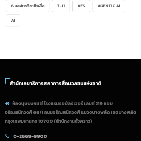
6 องค์กรวิชาชีพสื่อ
7-11
AFS
AGENTIC AI
AI
สำนักเลขาธิการสภาการสื่อมวลชนแห่งชาติ
ห้องบุษบงกช ซี โรงแรมรอยัลริเวอร์ เลขที่ 219 ซอย
จรัญสนิทวงศ์ 66/1 ถนนจรัญสนิทวงศ์ แขวงบางพลัด เขตบางพลัด
กรุงเทพมหานคร 10700
(สำนักงานชั่วคราว)
0-2668-9900