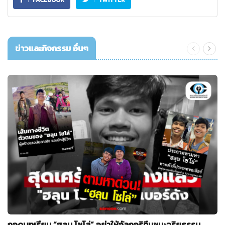
FACEBOOK
TWITTER
ข่าวและกิจกรรม อื่นๆ
ถอดบทเรียน “ฮลุน โซโล่” อย่าให้อัลกอริทึมชนะจริยธรรม