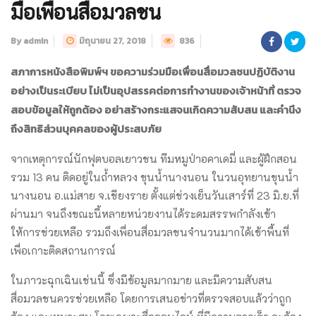
มือเพื่อนสื่อมวลชน
By admin
มิถุนายน 27, 2018
836
สภาการหนังสือพิมพ์ฯ ขอความร่วมมือเพื่อนสื่อมวลชนปฏิบัติงาน
อย่างเป็นระเบียบ ไม่เป็นอุปสรรคต่อการทำงานของเจ้าหน้าที่ ตรวจ
สอบข้อมูลให้ถูกต้อง อย่าสร้างกระแสจนเกิดความสับสน และคำนึง
ถึงสิทธิส่วนบุคคลของผู้ประสบภัย
จากเหตุการณ์นักฟุตบอลเยาวชน ทีมหมูป่าอคาเดมี่ และผู้ฝึกสอน
รวม 13 คน ติดอยู่ในถ้ำหลวง ขุนน้ำนางนอน ในวนอุทยานขุนน้ำ
นางนอน อ.แม่สาย จ.เชียงราย ตั้งแต่ช่วงเย็นวันเสาร์ที่ 23 มิ.ย.ที่
ผ่านมา จนถึงขณะนี้หลายหน่วยงานได้ระดมสรรพกำลังเข้า
ให้การช่วยเหลือ รวมถึงเพื่อนสื่อมวลชนจำนวนมากได้เข้าพื้นที่
เพื่อเกาะติดสถานการณ์
ในภาวะฉุกเฉินเช่นนี้ ซึ่งมีข้อมูลมากมาย และมีความสับสน
สื่อมวลชนควรช่วยเหลือ โดยการเสนอข่าวที่ตรวจสอบแล้วว่าถูก