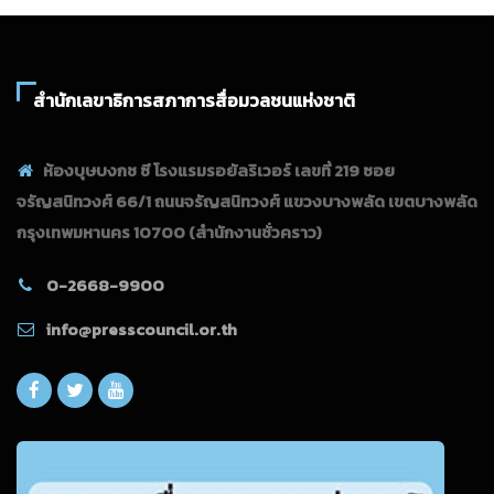
สำนักเลขาธิการสภาการสื่อมวลชนแห่งชาติ
ห้องบุษบงกช ซี โรงแรมรอยัลริเวอร์ เลขที่ 219 ซอย
จรัญสนิทวงศ์ 66/1 ถนนจรัญสนิทวงศ์ แขวงบางพลัด เขตบางพลัด
กรุงเทพมหานคร 10700
(สำนักงานชั่วคราว)
0-2668-9900
info@presscouncil.or.th