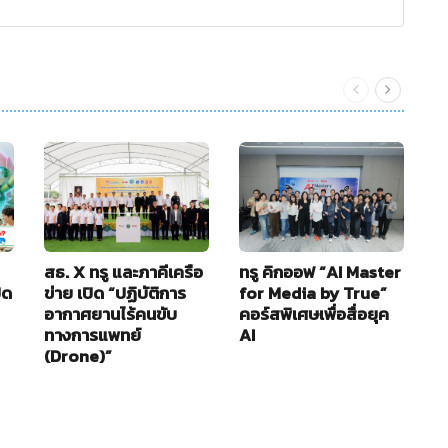
สธ. X ทรู และภาคีเครือ
ทรู คิกออฟ “AI Master
อ
ิด
ข่าย เปิด “ปฏิบัติการ
for Media by True”
ใ
อากาศยานไร้คนขับ
คอร์สพิเศษเพื่อสื่อยุค
B
ทางการแพทย์
AI
2
(Drone)”