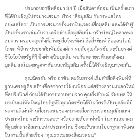
ประกอบอาชีพสื่อมา 34 ปี เมื่อสัปดาห์ก่อน เป็นครั้งแรก
ที่ได้รับเชิญไปร่วมวงเสวนา เรื่อง “สื่อมุสลิม กับกระแสไทย
กระแสโลก” เป็นการเสวนาครั้งแรกในแวดวงสื่อมุสลิม และได้รับรู้
เป็นครั้งแรกเช่นกันว่า เครือข่ายสื่อมุสลิมนั้น กว้างใหญ่ไพศาลพอ
สมควร ครอบคลุมทั้งสื่อวิทยุ สื่อโทรทัศน์ สื่อสิ่งพิมพ์ สื่อออนไลน์
โฆษก พิธีกร ประชาสัมพันธ์องค์กร ผมกับคุณฉัตรชัย ตะวันธรงค์
ซีโอโอไทยรัฐทีวี ซึ่งต่างเป็นมุสลิม พบกันหลายเวทีนอกสังคม
มุสลิม แต่ไม่เคยพูดจากันบนเวทีมุสลิม ครั้งนี้ได้รับเชิญมาเจอกัน
คุณฉัตรชัย หรือ ฮาซัน ตะวันธรงค์ เริ่มทำสื่อสิ่งพิมพ์ที่
ฐานเศรษฐกิจ สร้างชื่อจากการใช้งบน้อย แต่สร้างความแปลกใหม่
ที่สปริงนิวส์ ก่อนได้รับการทาบทามจาก คุณยิ่งลักษณ์ วัชรพล ให้
มาเป็นแม่ทัพใหญ่ไทยรัฐทีวี คุณฉัตรชัยได้รับเกียรติเป็นมุสลิมที่มี
ผลงานดีเด่นด้านสื่อมวลชนของสมาคมสื่อสารมวลชนมุสลิมแห่ง
ประเทศไทย จะมีการมอบรางวัลปลายสัปดาห์หน้า ในงานสมาคม
ที่ศูนย์กลางอิสลามแห่งประเทศไทย ซึ่งผมรับชวนไปปาฐกถาพิเศษ
ในงานนั้นด้วยเรื่อง “คุณธรรมของสื่อมวลชน”