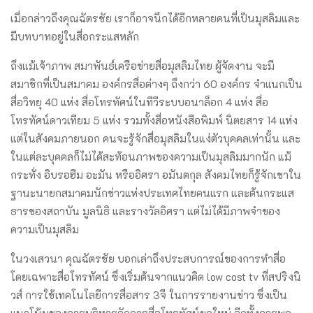
เมื่อกล่าวถึงคุณฉัตรชัย เราก็อาจนึกได้อีกหลายคนที่เป็นมุสลิมและ
มีบทบาทอยู่ในสื่อกระแสหลัก
ถึงแม้เจ้าภาพ สมาพันธ์เครือข่ายสื่อมุสลิมไทย ผู้จัดงาน จะมี
สมาชิกที่เป็นสมาคม องค์กรสื่อต่างๆ ถึงกว่า 60 องค์กร จำแนกเป็น
สื่อวิทยุ 40 แห่ง สื่อโทรทัศน์ในทีวีระบบอนาล็อก 4 แห่ง สื่อ
โทรทัศน์ดาวเทียม 5 แห่ง รวมทั้งสื่อหนังสือพิมพ์ นิตยสาร 14 แห่ง
แต่ในสังคมภายนอก คนจะรู้จักสื่อมุสลิมในแง่ตัวบุคคลเท่านั้น และ
ในแต่ละบุคคลก็ไม่ได้สะท้อนภาพของความเป็นมุสลิมมากนัก แม้
กระทั่ง อิบรอฮีม อะมัน หรืออิศรา อมันตกุล สังคมไทยก็รู้จักเขาใน
ฐานะนายกสมาคมนักข่าวแห่งประเทศไทยคนแรก และต้นกระแส
ธารของสถาบัน มูลนิธิ และรางวัลอิศรา แต่ไม่ได้มีภาพจำของ
ความเป็นมุสลิม
ในวงเสวนา คุณฉัตรชัย บอกเล่าถึงประสบการณ์ของการทำสื่อ
โดยเฉพาะสื่อโทรทัศน์ ซึ่งเริ่มต้นจากแนวคิด low cost tv ที่สปริงนิ
วส์ การใช้เทคโนโลยีการสื่อสาร 3จี ในการรายงานข่าว ซึ่งเป็น
แนวโน้มของการบริหารจัดการสื่อโทรทัศน์ยุคใหม่ อีกทั้งการพูด