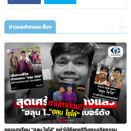
ข่าวและกิจกรรม อื่นๆ
ถอดบทเรียน “ฮลุน โซโล่” อย่าให้อัลกอริทึมชนะจริยธรรม