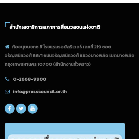
สำนักเลขาธิการสภาการสื่อมวลชนแห่งชาติ
ห้องบุษบงกช ซี โรงแรมรอยัลริเวอร์ เลขที่ 219 ซอย
จรัญสนิทวงศ์ 66/1 ถนนจรัญสนิทวงศ์ แขวงบางพลัด เขตบางพลัด
กรุงเทพมหานคร 10700
(สำนักงานชั่วคราว)
0-2668-9900
info@presscouncil.or.th