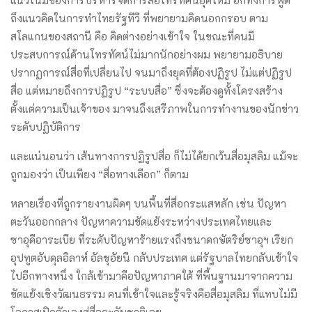
ถึงแนวคิดในการทำไทยรัฐทีวี ที่พยายามคิดนอกกรอบ ตาม
สโลแกนของสถานี คือ คิดต่างอย่างเข้าใจ ในขณะที่คนมี
ประสบการณ์ด้านโทรทัศน์ไม่มากนักอย่างผม พยายามอธิบาย
ปรากฏการณ์สื่อที่เปลี่ยนไป จนมาถึงยุคที่ต้องปฏิรูป ไม่แต่ปฏิรูป
สื่อ แต่หมายถึงการปฏิรูป “ระบบสื่อ” ซึ่งจะต้องดูทั้งโครงสร้าง
ตั้งแต่ความเป็นเจ้าของ มาจนถึงเสรีภาพในการทำงานของนักข่าว
ระดับปฏิบัติการ
และแน่นอนว่า เส้นทางการปฏิรูปสื่อ ก็ไม่ได้ยกเว้นสื่อมุสลิม แม้จะ
ถูกมองว่า เป็นเพียง “สื่อทางเลือก” ก็ตาม
หลายเรื่องที่ถูกรายงานผิดๆ บนพื้นที่สื่อกระแสหลัก เช่น ปัญหา
ตะวันออกกลาง ปัญหาความขัดแย้งระหว่างประเทศไทยและ
ซาอุดีอาระเบีย ที่ระดับปัญหาร้ายแรงถึงขนาดกษัตริย์ซาอุฯ เรียก
อุปทูตอับดุลอิลาห์ อัลชุอัยนี กลับประเทศ แต่รัฐบาลไทยกลับเข้าใจ
ไปอีกทางหนึ่ง ใกล้เข้ามาคือปัญหาภาคใต้ ที่พื้นฐานมาจากความ
ขัดแย้งเชิงวัฒนธรรม คนที่เข้าใจและรู้จริงคือสื่อมุสลิม ที่แทบไม่มี
โอกาสเปิดตัวเองสู่สื่อระดับชาติเลย