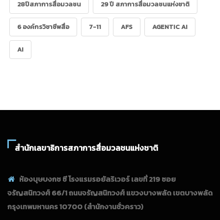
28ปีสภาการสื่อมวลชน
29 ปี สภาการสื่อมวลชนแห่งชาติ
6 องค์กรวิชาชีพสื่อ
7-11
AFS
AGENTIC AI
AI
สำนักเลขาธิการสภาการสื่อมวลชนแห่งชาติ
ห้องบุษบงกช ซี โรงแรมรอยัลริเวอร์ เลขที่ 219 ซอย
จรัญสนิทวงศ์ 66/1 ถนนจรัญสนิทวงศ์ แขวงบางพลัด เขตบางพลัด
กรุงเทพมหานคร 10700
(สำนักงานชั่วคราว)