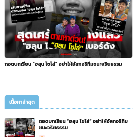
ถอดบทเรียน “ฮลุน โซโล่” อย่าให้อัลกอริทึมชนะจริยธรรม
เนื้อหาล่าสุด
ถอดบทเรียน “ฮลุน โซโล่” อย่าให้อัลกอริทึม
ชนะจริยธรรม