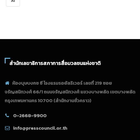
AI
สำนักเลขาธิการสภาการสื่อมวลชนแห่งชาติ
ห้องบุษบงกช ซี โรงแรมรอยัลริเวอร์ เลขที่ 219 ซอย
จรัญสนิทวงศ์ 66/1 ถนนจรัญสนิทวงศ์ แขวงบางพลัด เขตบางพลัด
กรุงเทพมหานคร 10700
(สำนักงานชั่วคราว)
0-2668-9900
info@presscouncil.or.th