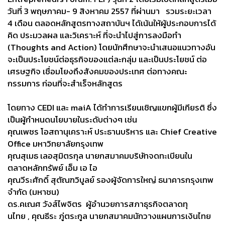
วันที่ 3 พฤษภาคม- 9 สิงหาคม 2557 ที่ผ่านมา รวมระยะเวลา
4 เดือน ตลอดหลักสูตรทางสถาบันฯ ได้เน้นให้ผู้ประกอบการได้
คิด ประมวลผล และวิเคราะห์ ที่จะนำไปสู่การลงมือทำ
(
Thoughts and Action
) โดยนักศึกษาจะนำเสนอแนวทางอั
น
จะเป็นประโยชน์ต่อธุรกิจของแต่
ละกลุ่ม และเป็นประโยชน์ ต่อ
เศรษฐกิจ เชื่อมโยงถึงสังคมของประเทศ ต่อทางคณะ
กรรมการ ก่อนที่จะสำเร็จหลักสูตร
โดยทาง
CEDI
และ
maiA
ได้
ทำการเรียนเชิญแขกผู้มีเกียรติ ซึ่ง
เป็นผู้กำหนดนโยบายในระดั
บต่างๆ เช่น
คุณเพชร โอสถานุเคราะห์ ประธานบริหาร และ
Chief Creative
Office
มหาวิทยาลัยกรุงเทพ
คุณสุเมธ เลอสุมิตรกุล นายกสมาคมบริษัทจดทะเบี
ยนใน
ตลาดหลักทรัพย์ เอ็ม เอ ไอ
คุณวีระศักดิ์ สุตัณฑวิบูลย์ รองผู้จัดการใหญ่ ธนาคารกรุงเทพ
จำกัด (มหาชน)
ดร.คเณศ วังส์ไพจิตร ผู้อำนวยการสภาธุรกิจตลาดทุ
นไทย
,
คุณธีระ ภู่ตระกูล นายกสมาคมนักวางแผนการเงินไทย