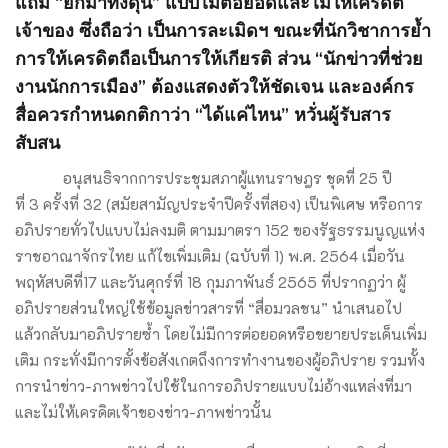
แถม “ยกมาทั้งดุ้น” แบบไม่ต่อยอดและไม่ให้เครดิต
เจ้าของ ซึ่งถือว่า เป็นการละเมิดฯ ขณะที่นักวิชาการย้ำ
การให้เครดิตถือเป็นการให้เกียรติ ส่วน “นักข่าวที่ช่วย
งานนักการเมือง” ต้องแสดงตัวให้ชัดเจน และองค์กร
สื่อควรกำหนดกติกาว่า “ได้แค่ไหน” หวั่นผู้รับสาร
สับสน
อนุสนธิจากการประชุมสภาผู้แทนราษฎร ชุดที่ 25 ปี
ที่ 3 ครั้งที่ 32 (สมัยสามัญประจำปีครั้งที่สอง) เป็นพิเศษ หรือการ
อภิปรายทั่วไปแบบไม่ลงมติ ตามมาตรา 152 ของรัฐธรรมนูญแห่ง
ราชอาณาจักรไทย แก้ไขเพิ่มเติม (ฉบับที่ 1) พ.ศ. 2564 เมื่อวัน
พฤหัสบดีที่17 และวันศุกร์ที่ 18 กุมภาพันธ์ 2565 ที่ปรากฏว่า ผู้
อภิปรายส่วนใหญ่ใช้ข้อมูลข่าวสารที่ “สื่อมวลชน” นำเสนอไป
แล้วกลับมาอภิปรายซ้ำ โดยไม่มีการต่อยอดหรือขยายประเด็นเพิ่ม
เติม กระทั่งมีการตั้งข้อสังเกตถึงการทำงานของผู้อภิปราย รวมทั้ง
การนำข่าว-ภาพข่าวไปใช้ในการอภิปรายแบบไม่อ้างแหล่งที่มา
และไม่ให้เครดิตเจ้าของข่าว-ภาพข่าวนั้น