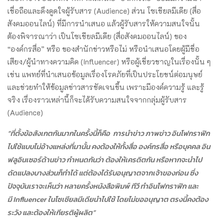
เชื่อถือและดึงดูดใจผู้รับสาร (Audience) ส่วน โซเชียลมีเดีย (สื่อ
สังคมออนไลน์) ที่มีการนำเสนอ แล้วผู้รับสารให้ความสนใจนั้น
ต้องพิจารณาว่า เป็นโซเชียลมีเดีย (สื่อสังคมออนไลน์) ของ
“องค์กรสื่อ” หรือ ของสำนักข่าวหรือไม่ หรือนำเสนอโดยผู้มีชื่อ
เสียง/ผู้นำทางความคิด (Influencer) หรือผู้เชี่ยวชาญในเรื่องนั้น ๆ
เช่น แพทย์ที่นำเสนอข้อมูลเรื่องโรคภัยที่เป็นประโยชน์ต่อมนุษย์
และช่วยทำให้ข้อมูลข่าวสารชัดเจนขึ้น เพราะมีองค์ความรู้ และรู้
จริง เรื่องราวเหล่านี้ก็จะได้รับความสนใจจากกลุ่มผู้รับสาร
(Audience)
“ที่ตั้งข้อสังเกตกันมากในครั้งนี้ก็คือ การนำข่าว ภาพข่าว อินโฟกราฟิก
ไปใช้แบบไม่อ้างแหล่งที่มานั้น คงต้องให้ทั้งสื่อ องค์กรสื่อ หรือบุคคล อิน
ฟลูอินเซอร์ด้านข่าว กำหนดกันว่า ต้องให้เครดิตกัน หรือหากจะนำไป
ดัดแปลงบางส่วนก็ทำได้ แต่ต้องได้รับอนุญาตจากเจ้าของก่อน ซึ่ง
ปัจจุบันเราจะเห็นว่า หลายครั้งหนังสือพิมพ์ ทีวี ทำอินโฟกราฟิก และ
มี
Influencer ในโซเชียลมีเดียนำไปใช้ โดยไม่ขออนุญาต ตรงนี้คงต้อง
ระวัง และต้องให้เกียรติผู้ผลิต”