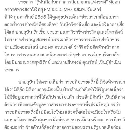
รายการ “รู้ทันสื่อกับสภาการสื่อมวลชนแห่งชาติ” ที่ออก
อากาศทางสถานีวิทยุ FM 100.5 MHz อสมท. วันเสาร์
ที่ 19 กุมภาพันธ์ 2565 ได้พูดคุยประเด็น “ข่าวสารเกลื่อนสภาฯ
ตอกย้ำการทำหน้าที่ของสื่อฯ” กับนักวิชาชีพสื่อ และนักวิชาการสื่อ
ได้แก่ นายสุปัน รักเชื้อ ประธานสภาวิชาชีพข่าววิทยุและโทรทัศน์
ไทย นายสำราญ สมพงษ์ บรรณาธิการข่าวการเมือง สำนักข่าว
บ้านเมืองออนไลน์ และ ผศ.ดร.ณรงค์ ขำวิจิตร์ อดีตหัวหน้าภาค
วิชาวารสารสนเทศ คณะนิเทศศาสตร์ จุฬาลงกรณ์มหาวิทยาลัย
โดยมีนายณรงคสุทธิรักษ์ และนายสืบพงษ์ อุณรัตน์ เป็นผู้ดำเนิน
รายการ
นายสุปัน ให้ความเห็นว่า การอภิปรายครั้งนี้ มีข้อพิจารณา
ได้ 2 มิติคือ มิติทางการเมืองนั้น ฝ่ายค้านกำลังทำให้รัฐบาลเชื่อว่า
ไม่มีข้อมูลมากกว่าที่ได้อภิปรายไปแล้ว ส่วนอีกมิติหนึ่ง เป็นมิติทาง
ด้านการติดตามข้อมูลข่าวสารของประชาชนซึ่งส่วนใหญ่มองว่า
การอภิปรายครั้งนี้ไม่มีอะไรใหม่ แล้วครั้งต่อไปจะมีอะไรหรือไม่
แต่หากวิเคราะห์ในมุมของนักข่าวสายการเมือง หรือคอการเมือง ก็
ต้องมองว่า ฝ่ายค้านก็ต้องทำลายความชอบธรรมรัฐบาลเสียก่อน