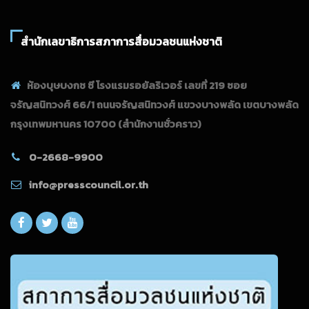
สำนักเลขาธิการสภาการสื่อมวลชนแห่งชาติ
ห้องบุษบงกช ซี โรงแรมรอยัลริเวอร์ เลขที่ 219 ซอย
จรัญสนิทวงศ์ 66/1 ถนนจรัญสนิทวงศ์ แขวงบางพลัด เขตบางพลัด
กรุงเทพมหานคร 10700
(สำนักงานชั่วคราว)
0-2668-9900
info@presscouncil.or.th