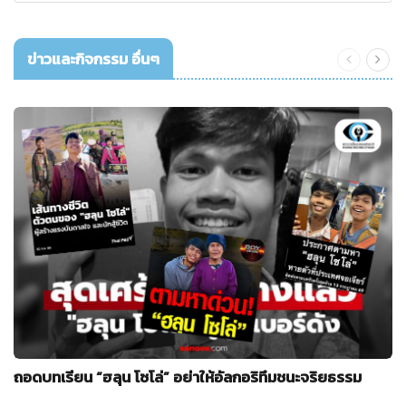
ข่าวและกิจกรรม อื่นๆ
ถอดบทเรียน “ฮลุน โซโล่” อย่าให้อัลกอริทึมชนะจริยธรรม