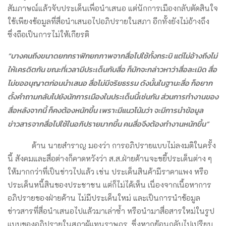
สัมภาษณ์แล้วจับประเด็นเพื่อนำเสนอ แต่นักการเมืองกลับตัดสินใจ
ใช้เพียงข้อมูลที่สื่อนำเสนอไปอภิปรายในสภา อีกทั้งยังไม่อ้างถึง
ซึ่งถือเป็นการไม่ให้เกียรติ
“บางคนถึงขนาดยกกราฟิกยกภาพจากสื่อไปใช้ทั้งกระบิ แต่ไม่อ้างถึงไม่
ให้เครดิตกัน ขณะที่เวลามีประเด็นกับสื่อ ก็มักจะกล่าวหาว่าสื่อละเมิด สื่อ
ไม่ขออนุญาตก่อนนำเสนอ
สื่อไม่มีจริยธรรม ดังนั้นในฐานะสื่อ ก็อยาก
ตั้งคำถามกลับไปยังนักการเมืองในประเด็นนี้เช่นกัน
ส่วนการทำงานของ
สื่อหลังจากนี้ ก็คงต้องหนักขึ้น เพราะมีแนวโน้มว่า จะมีการนำข้อมูล
ข่าวสารจากสื่อไปใช้ในอภิปรายมากขึ้น คนสื่อจึงต้องทำงานหนักขึ้น”
ด้าน นายสำราญ มองว่า การอภิปรายแบบไม่ลงมติในครั้ง
นี้ สังคมและสื่อต่างก็คาดหวังว่า ส.ส.ฝ่ายค้านจะขยี้ประเด็นต่าง ๆ
ให้มากกว่าที่เป็นข่าวไปแล้ว เช่น ประเด็นสินค้ามีราคาแพง หรือ
ประเด็นหนี้สินของประชาชน แต่ก็ไม่ได้เห็น เนื่องจากเนื้อหาการ
อภิปรายของฝ่ายค้าน ไม่มีประเด็นใหม่ และเป็นการนำข้อมูล
ข่าวสารที่สื่อนำเสนอไปแล้วมาเล่าซ้ำ หรือนำมาสื่อสารใหม่ในรูป
แบบของอภิปรายในสภาผู้แทนราษฎร ซึ่งหากย้อนกลับไปเปรียบ