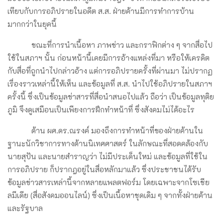
เทียบกับการอภิปรายในอดีต ส.ส. ฝ่ายค้านมีการทำการบ้าน
มากกว่าในยุคนี้
ขณะที่การนำเนื้อหา ภาพข่าว และกราฟิกต่าง ๆ จากสื่อไป
ใช้ในสภาฯ นั้น ก่อนหน้านี้เคยมีการอ้างแหล่งที่มา หรือให้เครดิต
กับสื่อที่ถูกนำไปกล่าวอ้าง แต่การอภิปรายครั้งที่ผ่านมา ไม่ปรากฏ
เรื่องราวเหล่านี้ให้เห็น และข้อมูลที่ ส.ส. นำไปใช้อภิปรายในสภาฯ
ครั้งนี้ ซึ่งเป็นข้อมูลข่าสารที่สื่อนำสนอไปแล้ว ถือว่า เป็นข้อมูลทุติย
ภูมิ จึงดูเสมือนเป็นเพียงการฝึกทำหน้าที่ ซึ่งสังคมไม่ได้อะไร
ด้าน ผศ.ดร.ณรงค์ มองถึงการทำหน้าที่ของฝ่ายค้านใน
ฐานะนักวิชาการทางด้านนิเทศศาสตร์ ในลักษณะที่สอดคล้องกับ
นายสุปัน และนายสำราญว่า ไม่มีประเด็นใหม่ และข้อมูลที่ใช้ใน
การอภิปราย ก็ปรากฎอยู่ในสื่อหลักมาแล้ว ซึ่งประชาชนได้รับ
ข้อมูลข่าวสารเหล่านี้จากหลายแพลตฟอร์ม โดยเฉพาะจากโซเชีย
ลมีเดีย (สื่อสังคมออนไลน์) ซึ่งเป็นเนื้อหาชุดเดิม ๆ จากทั้งฝ่ายค้าน
และรัฐบาล