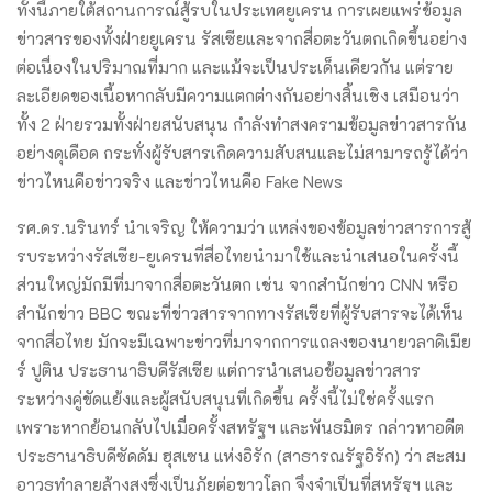
ทั้งนี้ภายใต้สถานการณ์สู้รบในประเทศยูเครน การเผยแพร่ข้อมูล
ข่าวสารของทั้งฝ่ายยูเครน รัสเซียและจากสื่อตะวันตกเกิดขึ้นอย่าง
ต่อเนื่องในปริมาณที่มาก และแม้จะเป็นประเด็นเดียวกัน แต่ราย
ละเอียดของเนื้อหากลับมีความแตกต่างกันอย่างสิ้นเชิง เสมือนว่า
ทั้ง 2 ฝ่ายรวมทั้งฝ่ายสนับสนุน กำลังทำสงครามข้อมูลข่าวสารกัน
อย่างดุเดือด กระทั่งผู้รับสารเกิดความสับสนและไม่สามารถรู้ได้ว่า
ข่าวไหนคือข่าวจริง และข่าวไหนคือ Fake News
รศ.ดร.นรินทร์ นำเจริญ ให้ความว่า แหล่งของข้อมูลข่าวสารการสู้
รบระหว่างรัสเซีย-ยูเครนที่สื่อไทยนำมาใช้และนำเสนอในครั้งนี้
ส่วนใหญ่มักมีที่มาจากสื่อตะวันตก เช่น จากสำนักข่าว CNN หรือ
สำนักข่าว BBC ขณะที่ข่าวสารจากทางรัสเซียที่ผู้รับสารจะได้เห็น
จากสื่อไทย มักจะมีเฉพาะข่าวที่มาจากการแถลงของนายวลาดิเมีย
ร์ ปูติน ประธานาธิบดีรัสเซีย แต่การนำเสนอข้อมูลข่าวสาร
ระหว่างคู่ขัดแย้งและผู้สนับสนุนที่เกิดขึ้น ครั้งนี้ไม่ใช่ครั้งแรก
เพราะหากย้อนกลับไปเมื่อครั้งสหรัฐฯ และพันธมิตร กล่าวหาอดีต
ประธานาธิบดีซัดดัม ฮุสเซน แห่งอิรัก (สาธารณรัฐอิรัก) ว่า สะสม
อาวุธทำลายล้างสูงซึ่งเป็นภัยต่อขาวโลก จึงจำเป็นที่สหรัฐฯ และ