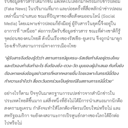
รับข้อมูลข่าวสารได้มากขึ้น แต่เทคโนโลยีก็มาพร้อมกับข่าวปลอม
(Fake News) ในปริมาณที่มาก และบ่อยครั้งที่สื่อหลักนำข่าวปลอม
เหล่านี้มานำเสนอ ขณะที่ปัญหาของสื่อสังคมออนไลน์ (Social
Media) โดยเฉพาะข่าวปลอมก็ยังมีอยู่ ผู้รับสารในยุคนี้จึงอยู่ใน
อาการที่ “เหนื่อย” ต่อการเปิดรับข้อมูลข่าวสาร ขณะที่ต่างชาติก็รู้
จุดอ่อนของคนไทยดี ดังนั้นเรื่องของรัสเซีย-ยูเครน จึงถูกนำมาผูก
โยงเข้ากับสถานการณ์ทางการเมืองไทย
“ผู้รับสารจึงต้องรู้ตัวว่า สถานการณ์ยูเครน-รัสเซียกำลังอยู่ตรงไหน
และตัวเองกำลังทำอะไร ซึ่งต้องชั่ง-ตวง-วัด มุมของผู้นำเสนอ กับทั้งยัง
ต้องหาแหล่งข้อมูลข่าวสารที่หลากหลายขึ้น โดยเฉพาะในกรณีนี้ต้อง
ทำความเข้าใจว่า สื่อตะวันตกร่วมเป็นคู่กรณีในสถานการณ์นี้ด้วย”
อย่างไรก็ตาม ปัจจุบันมาตรฐานการแปลข่าวจากสำนักข่าวใน
ประเทศไทยดีขึ้นมาก แต่สิ่งหนึ่งที่ยังไม่ได้มีการนำเสนอมากนักคือ
สงครามยูเครน กำลังจะทำให้โลกต้องจัดระเบียบใหม่หรือไม่ และ
สหรัฐอเมริกา จะยังคงสถานะการเป็รศูนย์กลางของโลกได้อีกต่อ
ไปหรือไม่