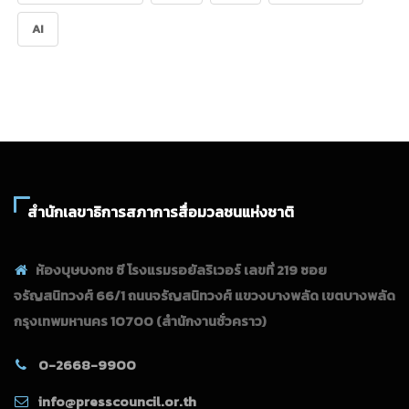
AI
สำนักเลขาธิการสภาการสื่อมวลชนแห่งชาติ
ห้องบุษบงกช ซี โรงแรมรอยัลริเวอร์ เลขที่ 219 ซอย
จรัญสนิทวงศ์ 66/1 ถนนจรัญสนิทวงศ์ แขวงบางพลัด เขตบางพลัด
กรุงเทพมหานคร 10700
(สำนักงานชั่วคราว)
0-2668-9900
info@presscouncil.or.th