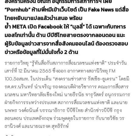
สงครามครั้งนี้ ขณะที่ อนุกรรมการสภาการฯ เผย
“Pornhub” ห้ามพี่หมีเข้าเว็บไซต์ เป็น Fake News แต่สื่อ
ไทยหยิบมาแปลแล้วนำเสนอ พร้อม
ย้ำ META เปิด Facebook ให้ “บุลลี่” ได้ เฉพาะกับทหาร
มอสโกเท่านั้น ด้าน บีบีซีไทยสายตรงจากลอนดอน แนะ
ผู้รับข้อมูลข่าวสารจากสื่อสังคมออนไลน์ ต้องตรวจสอบ
ข่าวหรือข้อมูลที่ไม่มั่นใจทั้ง 2 ด้าน
รายการวิทยุ “รู้ทันสื่อกับสภาการสื่อมวลชนแห่งชาติ” ประจำวัน
เสาร์ที่ 12 มีนาคม 2565 ซึ่งออก อากาศทางสถานีวิทยุ FM
100.5อสมท. ในประเด็น “สงครามข่าวสาร รัสเซีย-ยูเครน” โดยมี
รศ.ดร.นรินทร์ นำเจริญ รองคณบดีฝ่ายวิชาการ คณะการสื่อสาร
มวลชน มหาวิทยาลัยเชียงใหม่ นายธีรนัย จารุวัสตร์ อนุกรรมการ
ฝ่ายกิจการระหว่างประเทศ สภาการสื่อมวลชนแห่งชาติ และนาย
นพพร วงศ์อนันต์ บรรณาธิการ บีบีซีไทย สำนักข่าวบีบีซี กรุง
ลอนดอน ประเทศอังกฤษ ร่วมพูดคุยในรายการ กับนายวิชัย วร
ธานีวงศ์ และนายณรงค สุทธิรักษ์