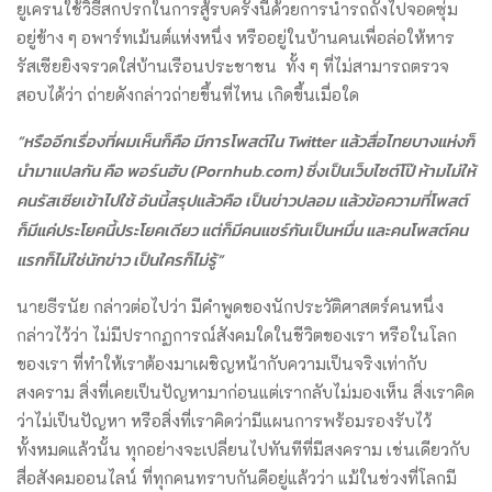
ยูเครนใช้วิธีสกปรกในการสู้รบครั้งนี้ด้วยการนำรถถังไปจอดซุ่ม
อยู่ข้าง ๆ อพาร์ทเม้นต์แห่งหนึ่ง หรืออยู่ในบ้านคนเพื่อล่อให้หาร
รัสเซียยิงจรวดใส่บ้านเรือนประชาชน ทั้ง ๆ ที่ไม่สามารถตรวจ
สอบได้ว่า ถ่ายดังกล่าวถ่ายขึ้นที่ไหน เกิดขึ้นเมื่อใด
“หรืออีกเรื่องที่ผมเห็นก็คือ มีการโพสต์ใน
Twitter แล้วสื่อไทยบางแห่งก็
นำมาแปลกัน คือ พอร์นฮับ (Pornhub.com) ซึ่งเป็นเว็บไซต์โป๊ ห้ามไม่ให้
คนรัสเซียเข้าไปใช้ อันนี้สรุปแล้วคือ เป็นข่าวปลอม แล้วข้อความที่โพสต์
ก็มีแค่ประโยคนี้ประโยคเดียว แต่ก็มีคนแชร์กันเป็นหมื่น และคนโพสต์คน
แรกก็ไม่ใช่นักข่าว เป็นใครก็ไม่รู้”
นายธีรนัย กล่าวต่อไปว่า มีคำพูดของนักประวัติศาสตร์คนหนึ่ง
กล่าวไว้ว่า ไม่มีปรากฏการณ์สังคมใดในชีวิตของเรา หรือในโลก
ของเรา ที่ทำให้เราต้องมาเผชิญหน้ากับความเป็นจริงเท่ากับ
สงคราม สิ่งที่เคยเป็นปัญหามาก่อนแต่เรากลับไม่มองเห็น สิ่งเราคิด
ว่าไม่เป็นปัญหา หรือสิ่งที่เราคิดว่ามีแผนการพร้อมรองรับไว้
ทั้งหมดแล้วนั้น ทุกอย่างจะเปลี่ยนไปทันทีที่มีสงคราม เช่นเดียวกับ
สื่อสังคมออนไลน์ ที่ทุกคนทราบกันดีอยู่แล้วว่า แม้ในช่วงที่โลกมี