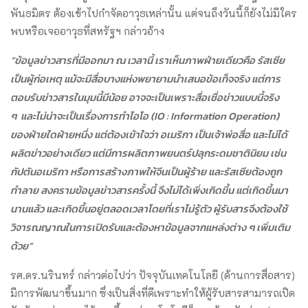
พันธมิตร ต้องเข้าไปกำจัดอาวุธเหล่านั้น แต่จนถึงวันนี้ก็ยังไม่มีใคร
พบหรือเจออาวุธที่สหรัฐฯ กล่าวอ้าง
“ข้อมูลข่าวสารที่มีออกมา ณ เวลานี้ เราเห็นภาพฝ่ายเดียวคือ รัสเซีย
เป็นผู้ก่อเหตุ แม้จะมีสื่อบางแห่งพยายามนำเสนอข้อเท็จจริง แต่การ
ตอบรับข่าวสารในมุมนี้มีน้อย อาจจะเป็นเพราะสื่อเชื่อข่าวแบบนี้จริง
ๆ และไม่น่าจะเป็นเรื่องการทำไอโอ (IO : Information Operation)
ของฝ่ายใดฝ่ายหนึ่ง แต่ต้องเข้าใจว่า อเมริกา เป็นเจ้าพ่อสื่อ และไม่ได้
ผลิตข่าวอย่างเดียว แต่มีการผลิตภาพยนตร์ปลุกระดมชาตินิยม เช่น
กัปตันอเมริกา หรือการสร้างภาพให้จีนเป็นผู้ร้าย และรัสเซียต้องถูก
ทำลาย สงครามข้อมูลข่าวสารครั้งนี้ จึงไม่ได้เพิ่งเกิดขึ้น แต่เกิดขึ้นมา
นานแล้ว และเกิดขึ้นอยู่ตลอดเวลาโดยที่เราไม่รู้ตัว ผู้รับสารจึงต้องใช้
วิจารณญาณในการเปิดรับและต้องหาข้อมูลจากแหล่งต่าง ๆ เพิ่มเติม
ด้วย”
รศ.ดร.นรินทร์ กล่าวต่อไปว่า ปัจจุบันเทคโนโลยี (ด้านการสื่อสาร)
มีการพัฒนาขึ้นมาก ซึ่งเป็นสิ่งที่ดีเพราะทำให้ผู้รับสารสามารถเปิด