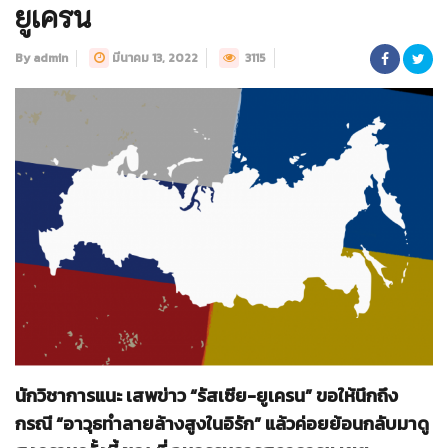
ยูเครน
By admin
มีนาคม 13, 2022
3115
นักวิชาการแนะ เสพข่าว “รัสเซีย-ยูเครน” ขอให้นึกถึง
กรณี “อาวุธทำลายล้างสูงในอิรัก” แล้วค่อยย้อนกลับมาดู