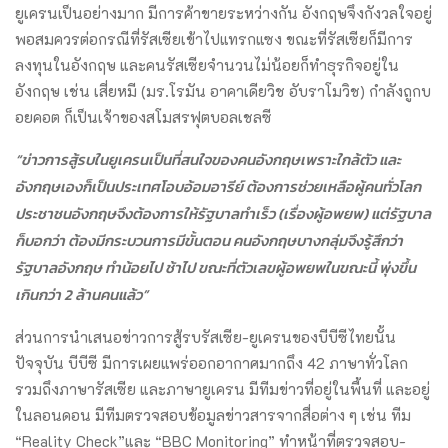
ยูเครนเป็นอย่างมาก มีการค้าขายระหว่างกัน อังกฤษจึงกังวลใจอยู่
พอสมควรต่อกรณีที่รัสเซียเข้าไปแทรกแซง ขณะที่รัสเซียก็มีการ
ลงทุนในอังกฤษ และคนรัสเซียจำนวนไม่น้อยก็ทำธุรกิจอยู่ใน
อังกฤษ เช่น เสี่ยหมี (มร.โรมัน อาคาเดียวิช อับราโมวิช) กำลังถูกบ
อยคอต ก็เป็นเจ้าของสโมสรฟุตบอลเชลซี
“ข่าวการสู้รบในยูเครนเป็นที่สนใจของคนอังกฤษเพราะใกล้ตัว และ
อังกฤษเองก็เป็นประเทศโอบอ้อมอารีย์ ต้องการช่วยเหลือผู้คนทั่วโลก
ประชาชนอังกฤษจึงต้องการให้รัฐบาลทำเร็ว (เรื่องผู้อพยพ) แต่รัฐบาล
ก็บอกว่า ต้องมีกระบวนการมีขั้นตอน คนอังกฤษบางกลุ่มจึงรู้สึกว่า
รัฐบาลอังกฤษ ทำน้อยไป ช้าไป ขณะที่ตัวเลขผู้อพยพในขณะนี้ พุ่งขึ้น
เกินกว่า 2 ล้านคนแล้ว”
ส่วนการนำเสนอข่าวการสู้รบรัสเซีย-ยูเครนของบีบีซีไทยนั้น
ปัจจุบัน บีบีซี มีการเผยแพร่ออกอากาศมากถึง 42 ภาษาทั่วโลก
รวมถึงภาษารัสเซีย และภาษายูเครน มีทีมข่าวที่อยู่ในพื้นที่ และอยู่
ในลอนดอน มีทีมตรวจสอบข้อมูลข่าวสารจากสื่อต่าง ๆ เช่น ทีม
“Reality Check”และ “BBC Monitoring” ทำหน้าที่ตรวจสอบ-