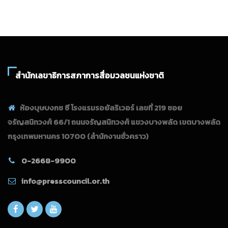
สำนักเลขาธิการสภาการสื่อมวลชนแห่งชาติ
ห้องบุษบงกช ซี โรงแรมรอยัลริเวอร์ เลขที่ 219 ซอย
จรัญสนิทวงศ์ 66/1 ถนนจรัญสนิทวงศ์ แขวงบางพลัด เขตบางพลัด
กรุงเทพมหานคร 10700
(สำนักงานชั่วคราว)
0-2668-9900
info@presscouncil.or.th