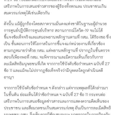
เสรีภาพในการเสนอข่าวสารของผู้ร้องทั้งหกและ ประชาชนเกิน
สมควรแก่เหตุได้เช่นเดียวกัน
ดังนั้น แม้ผู้ถูกร้องโดยสภาความมั่นคงแห่งชาติในฐานะผู้อํานวย
การศูนย์ปฏิบัติการศูนย์บริหาร สถานการณ์โควิด-19 จะไม่ได้
ชี้แจงข้อเท็จจริงและเสนอพยานหลักฐานตามที่ กสม. ได้ร้องขอ ซึ่ง
เป็น ขั้นตอนการให้โอกาสในการชี้แจงแก่หน่วยงานที่เกี่ยวข้อง
ตามกฎหมายว่าด้วย กสม. แต่พยานหลักฐานที่ ปรากฏในชั้นตรวจ
สอบก็เพียงพอที่ กสม. จะพิจารณาและมีความเห็นเกี่ยวกับการ
ละเมิดสิทธิมนุษยชนที่เกิด จากการใช้บังคับข้อกําหนดฯ ฉบับที่ 27
ข้อ 11 และแม้จะไม่ปรากฏข้อเท็จจริงว่ามีบุคคลใดถูกดําเนินคดี
อาญา
จากการใช้บังคับข้อกําหนด ฯ ดังกล่าว แต่จากเหตุผลที่ได้กล่าวมา
ในชั้นต้น ย่อมเห็นได้ว่าข้อกําหนด ฯ ฉบับที่ 27 ข้อ 11 กระทบต่อ
เสรีภาพในการเสนอข้อมูลข่าวสารและการแสดงความคิดเห็นของ
ประชาชน และสื่อมวลชนเกินสมควรแก่เหตุ อันเป็นการละเมิดสิทธิ
มนุษยชน กสม. จึงเห็นควรมีข้อเสนอแนะ มาตรการในการป้องกัน