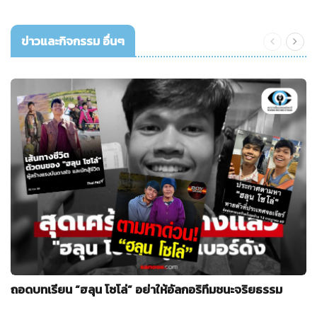
ข่าวและกิจกรรม อื่นๆ
ถอดบทเรียน “ฮลุน โซโล่” อย่าให้อัลกอริทึมชนะจริยธรรม