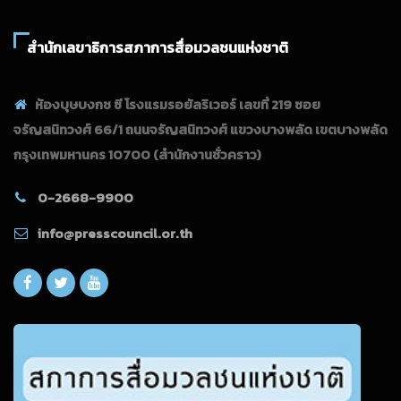
สำนักเลขาธิการสภาการสื่อมวลชนแห่งชาติ
ห้องบุษบงกช ซี โรงแรมรอยัลริเวอร์ เลขที่ 219 ซอย
จรัญสนิทวงศ์ 66/1 ถนนจรัญสนิทวงศ์ แขวงบางพลัด เขตบางพลัด
กรุงเทพมหานคร 10700
(สำนักงานชั่วคราว)
0-2668-9900
info@presscouncil.or.th