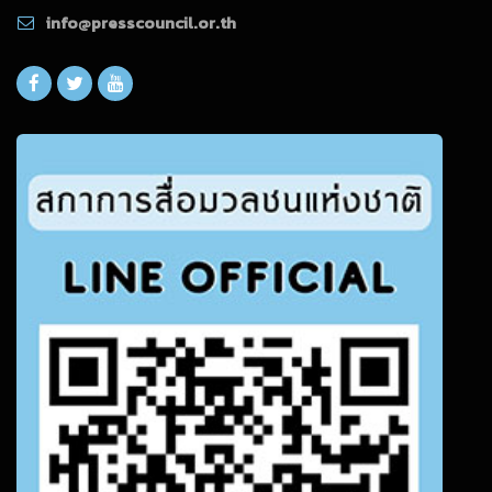
info@presscouncil.or.th