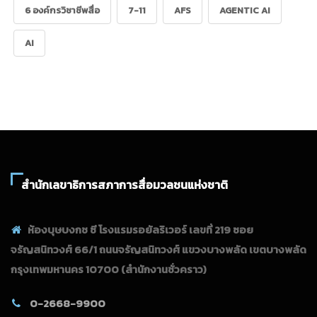
6 องค์กรวิชาชีพสื่อ
7-11
AFS
AGENTIC AI
AI
สำนักเลขาธิการสภาการสื่อมวลชนแห่งชาติ
ห้องบุษบงกช ซี โรงแรมรอยัลริเวอร์ เลขที่ 219 ซอย
จรัญสนิทวงศ์ 66/1 ถนนจรัญสนิทวงศ์ แขวงบางพลัด เขตบางพลัด
กรุงเทพมหานคร 10700
(สำนักงานชั่วคราว)
0-2668-9900