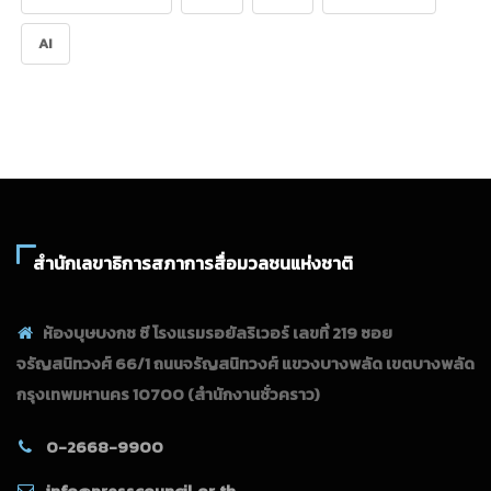
AI
สำนักเลขาธิการสภาการสื่อมวลชนแห่งชาติ
ห้องบุษบงกช ซี โรงแรมรอยัลริเวอร์ เลขที่ 219 ซอย
จรัญสนิทวงศ์ 66/1 ถนนจรัญสนิทวงศ์ แขวงบางพลัด เขตบางพลัด
กรุงเทพมหานคร 10700
(สำนักงานชั่วคราว)
0-2668-9900
info@presscouncil.or.th