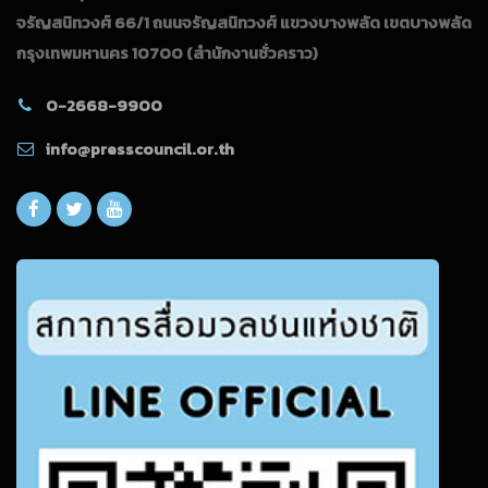
จรัญสนิทวงศ์ 66/1 ถนนจรัญสนิทวงศ์ แขวงบางพลัด เขตบางพลัด
กรุงเทพมหานคร 10700
(สำนักงานชั่วคราว)
0-2668-9900
info@presscouncil.or.th