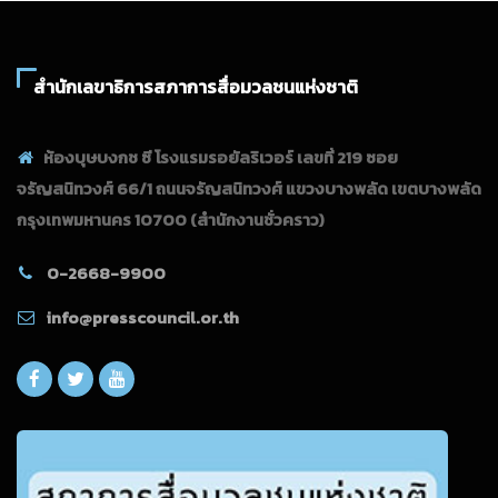
สำนักเลขาธิการสภาการสื่อมวลชนแห่งชาติ
ห้องบุษบงกช ซี โรงแรมรอยัลริเวอร์ เลขที่ 219 ซอย
จรัญสนิทวงศ์ 66/1 ถนนจรัญสนิทวงศ์ แขวงบางพลัด เขตบางพลัด
กรุงเทพมหานคร 10700
(สำนักงานชั่วคราว)
0-2668-9900
info@presscouncil.or.th